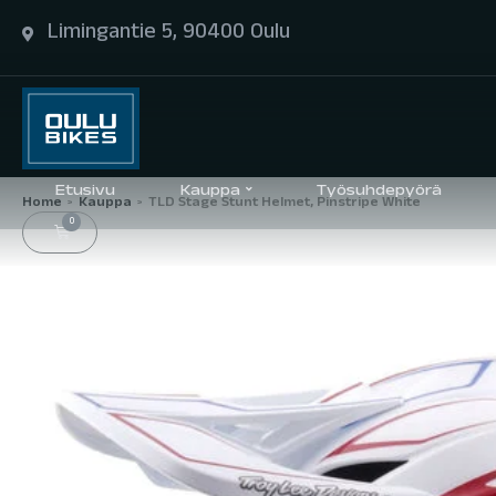
Limingantie 5, 90400 Oulu
Etusivu
Kauppa
Työsuhdepyörä
Home
Kauppa
TLD Stage Stunt Helmet, Pinstripe White
>
>
0