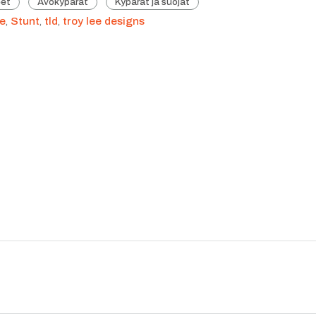
eet
Avokypärät
Kypärät ja suojat
e
,
Stunt
,
tld
,
troy lee designs