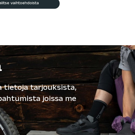
alitse vaihtoehdoista
ä
 tietoja tarjouksista,
apahtumista joissa me