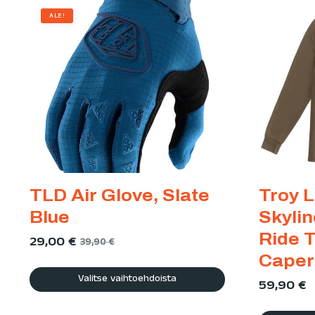
ALE!
TLD Air Glove, Slate
Troy 
Blue
Skyli
Ride 
29,00
€
39,90
€
Caper
Valitse vaihtoehdoista
59,90
€