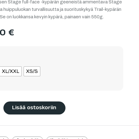
sen Stage full-face -kypärän geeneistä ammentava Stage
a huippuluokan turvallisuutta ja suorituskykyä Trail-kypärän
e on luokkansa kevyin kypärä, painaen vain 550g.
90
€
XL/XXL
XS/S
Lisää ostoskoriin