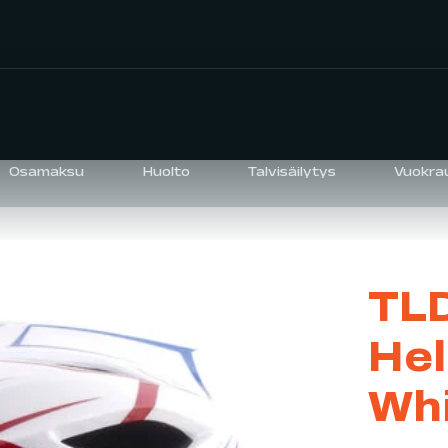
Osamaksu
Huolto
Talvisäilytys
Vuokra
TLD
Hel
Wh