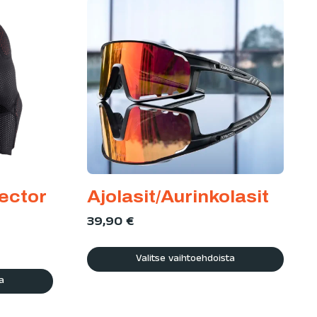
ector
Ajolasit/Aurinkolasit
h
39,90
€
Valitse vaihtoehdoista
a