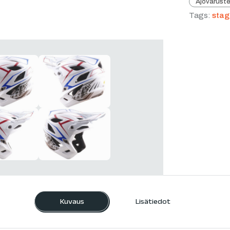
Ajovarust
Tags:
stag
Kuvaus
Lisätiedot