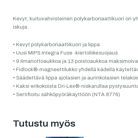
Kevyt, kuituvahvisteinen polykarbonaattikuori on 
iskuja.
• Kevyt polykarbonaattikuori ja lippa
• Uusi MIPS Integra Fuse -kiertoliikesuojaus
• 9 ilmanottoaukkoa ja 13 poistoaukkoa maksimoiva
• Fidlock®-magneettilukko yhdellä kädellä käytettä
• Säädettävä lippa ajolasien ja aurinkolasien telakoi
• Kaksi erikokoista Dri-Lex®-niskarullaa pystysuunta
• Sertifioitu sähköpyöräkäyttöön (NTA 8776)
Tutustu myös