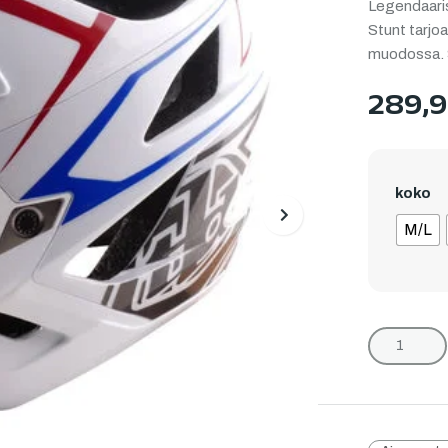
Legendaari
Stunt tarjoa
muodossa. S
289,
koko
Next
M/L