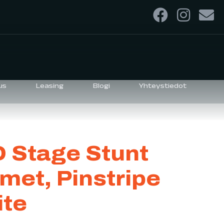
us
Leasing
Blogi
Yhteystiedot
 Stage Stunt
met, Pinstripe
ite