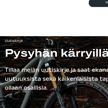
V
Uutiskirje
Pysyhän kärryill
Tillaa meiän uutiskirje ja saat ekana
uutuuksista sekä kaikenlaisista t
ollaan osallisia.