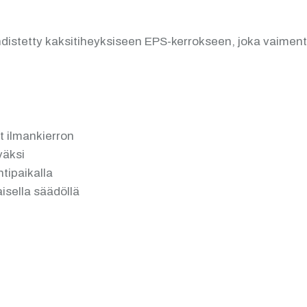
yhdistetty kaksitiheyksiseen EPS-kerrokseen, joka vaime
t ilmankierron
väksi
ntipaikalla
isella säädöllä