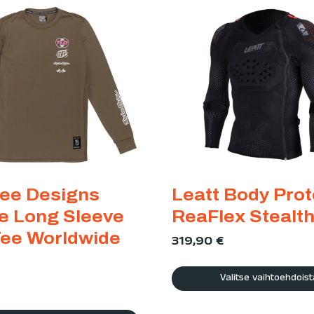
Lee Designs
Leatt Body Prot
ne Long Sleeve
ReaFlex Stealt
Tee Worldwide
319,90
€
Valitse vaihtoehdoist