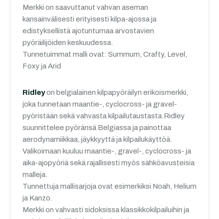
Merkki on saavuttanut vahvan aseman
kansainvälisesti erityisesti kilpa-ajossa ja
edistyksellistä ajotuntumaa arvostavien
pyöräilijöiden keskuudessa.
Tunnetuimmat malli ovat: Summum, Crafty, Level,
Foxy ja Arid
Ridley
on belgialainen kilpapyöräilyn erikoismerkki,
joka tunnetaan maantie-, cyclocross- ja gravel-
pyöristään sekä vahvasta kilpailutaustasta.Ridley
suunnittelee pyöränsä Belgiassa ja painottaa
aerodynamiikkaa, jäykkyyttä ja kilpailukäyttöä.
Valikoimaan kuuluu maantie-, gravel-, cyclocross- ja
aika-ajopyöriä sekä rajallisesti myös sähköavusteisia
malleja.
Tunnettuja mallisarjoja ovat esimerkiksi Noah, Helium
ja Kanzo.
Merkki on vahvasti sidoksissa klassikkokilpailuihin ja