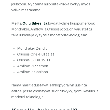
joukkoon. Nyt tämä huipputekniikka löytyy myös
valikoimastamme.
Meiltä
Oulu Bikesilta
löydät kolme huippumerkkiä:
Mondraker, Amflow ja Crussis jotka on varustettu
tällä uudella ja kysytyllä moottoriteknologialla:
Mondraker Zendit
Crussis One-Full 11.11
Crussis E-Full 12.11
Amflow PR carbon
Amflow PX carbon
Nämä mallit edustavat sähköpyöräilyn uusinta
aaltoa, jossa yhdistyvät suorituskyky, ajomukavuus ja
moderni teknologia.