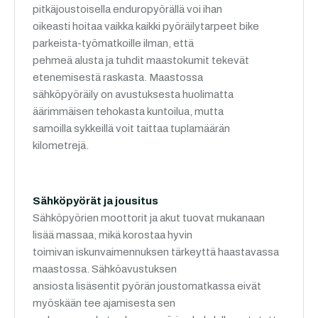
pitkäjoustoisella enduropyörällä voi ihan
oikeasti hoitaa vaikka kaikki pyöräilytarpeet bike
parkeista-työmatkoille ilman, että
pehmeä alusta ja tuhdit maastokumit tekevät
etenemisestä raskasta. Maastossa
sähköpyöräily on avustuksesta huolimatta
äärimmäisen tehokasta kuntoilua, mutta
samoilla sykkeillä voit taittaa tuplamäärän
kilometrejä.
Sähköpyörät ja jousitus
Sähköpyörien moottorit ja akut tuovat mukanaan
lisää massaa, mikä korostaa hyvin
toimivan iskunvaimennuksen tärkeyttä haastavassa
maastossa. Sähköavustuksen
ansiosta lisäsentit pyörän joustomatkassa eivät
myöskään tee ajamisesta sen