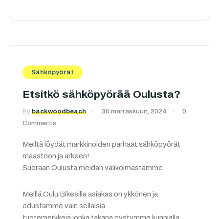
Sähköpyörät
Etsitkö sähköpyörää Oulusta?
By
backwoodbeach
30 marraskuun, 2024
0
Comments
Meiltä löydät markkinoiden parhaat sähköpyörät
maastoon ja arkeen!
Suoraan Oulusta meidän valikoimastamme.
Meillä Oulu Bikesilla asiakas on ykkönen ja
edustamme vain sellaisia
tuotemerkkejä jonka takana pystymme kunnialla