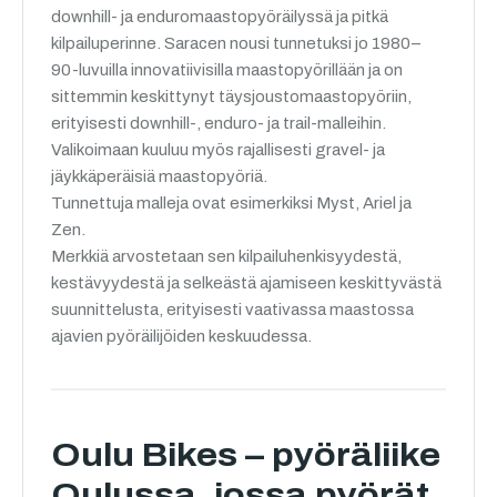
downhill- ja enduromaastopyöräilyssä ja pitkä
kilpailuperinne. Saracen nousi tunnetuksi jo 1980–
90-luvuilla innovatiivisilla maastopyörillään ja on
sittemmin keskittynyt täysjoustomaastopyöriin,
erityisesti downhill-, enduro- ja trail-malleihin.
Valikoimaan kuuluu myös rajallisesti gravel- ja
jäykkäperäisiä maastopyöriä.
Tunnettuja malleja ovat esimerkiksi Myst, Ariel ja
Zen.
Merkkiä arvostetaan sen kilpailuhenkisyydestä,
kestävyydestä ja selkeästä ajamiseen keskittyvästä
suunnittelusta, erityisesti vaativassa maastossa
ajavien pyöräilijöiden keskuudessa.
Oulu Bikes – pyöräliike
Oulussa, jossa pyörät