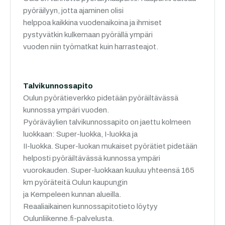
pyöräilyyn, jotta ajaminen olisi
helppoa kaikkina vuodenaikoina ja ihmiset
pystyvätkin kulkemaan pyörällä ympäri
vuoden niin työmatkat kuin harrasteajot.
Talvikunnossapito
Oulun pyörätieverkko pidetään pyöräiltävässä
kunnossa ympäri vuoden.
Pyöräväylien talvikunnossapito on jaettu kolmeen
luokkaan: Super-luokka, I-luokka ja
II-luokka. Super-luokan mukaiset pyörätiet pidetään
helposti pyöräiltävässä kunnossa ympäri
vuorokauden. Super-luokkaan kuuluu yhteensä 165
km pyöräteitä Oulun kaupungin
ja Kempeleen kunnan alueilla.
Reaaliaikainen kunnossapitotieto löytyy
Oulunliikenne.fi-palvelusta.