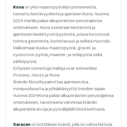
Kona
on yksi maastopyöräilyn pioneereista,
tunnettu kestävyydestä ja ajamisen ilosta. Vuonna
2024 merkki palasi alkuperäisten perustajiensa
omistukseen. Kona tunnetaan kestävistä ja
ajamiseen keskittyvistä pyöristä, joissa korostuvat
toimiva geometria, luotettavuus ja selkeä muotoilu.
Valikoimaan kuuluu maastopyöriä, gravel- ja
cyclocross-pyöriä
,
maantie- ja retkipyöriä sekä
sähköpyöriä.
Erityisen tunnettuja malleja ovat esimerkiksi
Process, Honzo ja Rove.
Brändin filosofia painottaa ajamisen iloa,
monipuolisuutta ja pitkäikäisyyttä trendien sijaan.
Vuonna 2024Kona palasi alkuperäisten perustajiensa
omistukseen, tavoitteena vahvistaa brändin
alkuperäisiä arvoja ja pyöräilijälähtöistä kulttuuria.
Saracen
on brittiläinen brändi, jolla on vahva historia