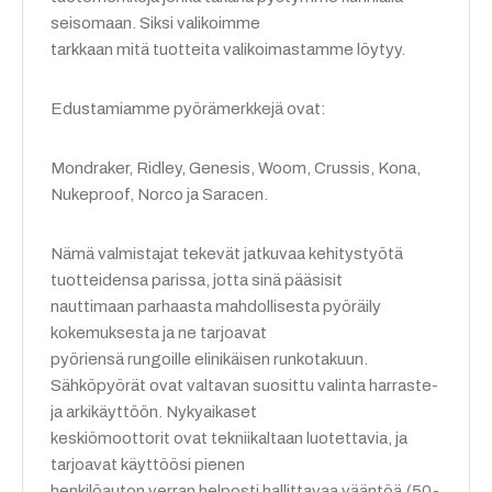
seisomaan. Siksi valikoimme
tarkkaan mitä tuotteita valikoimastamme löytyy.
Edustamiamme pyörämerkkejä ovat:
Mondraker, Ridley, Genesis, Woom, Crussis, Kona,
Nukeproof, Norco ja Saracen.
Nämä valmistajat tekevät jatkuvaa kehitystyötä
tuotteidensa parissa, jotta sinä pääsisit
nauttimaan parhaasta mahdollisesta pyöräily
kokemuksesta ja ne tarjoavat
pyöriensä rungoille elinikäisen runkotakuun.
Sähköpyörät ovat valtavan suosittu valinta harraste-
ja arkikäyttöön. Nykyaikaset
keskiömoottorit ovat tekniikaltaan luotettavia, ja
tarjoavat käyttöösi pienen
henkilöauton verran helposti hallittavaa vääntöä.(50-