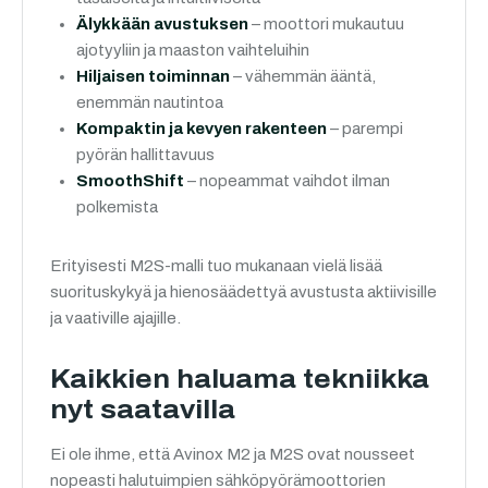
Älykkään avustuksen
– moottori mukautuu
ajotyyliin ja maaston vaihteluihin
Hiljaisen toiminnan
– vähemmän ääntä,
enemmän nautintoa
Kompaktin ja kevyen rakenteen
– parempi
pyörän hallittavuus
SmoothShift
– nopeammat vaihdot ilman
polkemista
Erityisesti M2S-malli tuo mukanaan vielä lisää
suorituskykyä ja hienosäädettyä avustusta aktiivisille
ja vaativille ajajille.
Kaikkien haluama tekniikka
nyt saatavilla
Ei ole ihme, että Avinox M2 ja M2S ovat nousseet
nopeasti halutuimpien sähköpyörämoottorien