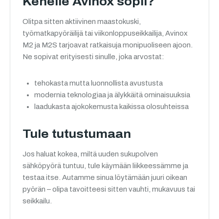
Kenelle Avinox sopii?
Olitpa sitten aktiivinen maastokuski,
työmatkapyöräilijä tai viikonloppuseikkailija, Avinox
M2 ja M2S tarjoavat ratkaisuja monipuoliseen ajoon.
Ne sopivat erityisesti sinulle, joka arvostat:
tehokasta mutta luonnollista avustusta
modernia teknologiaa ja älykkäitä ominaisuuksia
laadukasta ajokokemusta kaikissa olosuhteissa
Tule tutustumaan
Jos haluat kokea, miltä uuden sukupolven
sähköpyörä tuntuu, tule käymään liikkeessämme ja
testaa itse. Autamme sinua löytämään juuri oikean
pyörän – olipa tavoitteesi sitten vauhti, mukavuus tai
seikkailu.