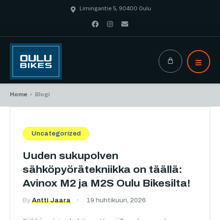
Limingantie 5, 90400 Oulu
Home
Blogi
>
Uncategorized
Uuden sukupolven
sähköpyörätekniikka on täällä:
Avinox M2 ja M2S Oulu Bikesilta!
By
Antti Jaara
19 huhtikuun, 2026