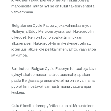
jo vuosien takaa. Merkki oli hetken aikaa poissa
markkinoilta, mutta nyt se on tullut takaisin entistä
vahvempana.
Belgialainen Cycle Factory, joka valmistaa myös
Ridleyn ja Eddy Merckxin pyöriä, osti Nukeproofin
oikeudet. Kehitystyöhön palkattiin mukaan
alkuperäisen Nukeproof-tiimin keskeiset tekijät,
joten uusi alku ei ole pelkkä nimenvaihto, vaan aitoa
jatkumoa.
Sain kutsun Belgian Cycle Facoryn tehtaalle ja kävin
syksyllä katsomassa näitä uutuusmalleja paikan
päällä Belgiassa, ja ensivaikutelma on selvä: nämä
pyörät kiinnostavat varmasti monia vaativampia
kuskeja.
Oulu Bikesille demopyöräksi tulee pitkäjoustoinen