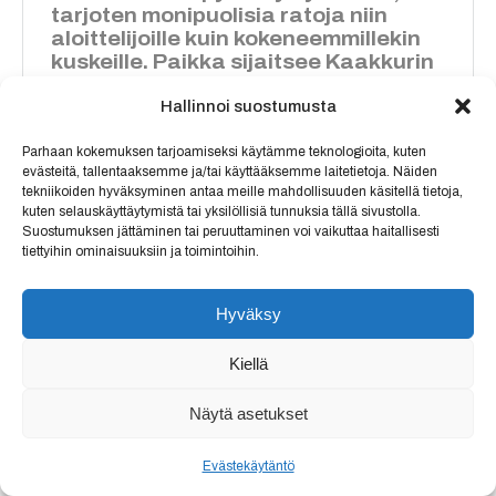
tarjoten monipuolisia ratoja niin
aloittelijoille kuin kokeneemmillekin
kuskeille. Paikka sijaitsee Kaakkurin
Liikuntamaassa ja kaupungin
pyöräpolut menevät paikan ohi.
Hallinnoi suostumusta
Tämä pyöräpuisto on luotu ja
ylläpidetty täysin talkoovoimin
Parhaan kokemuksen tarjoamiseksi käytämme teknologioita, kuten
evästeitä, tallentaaksemme ja/tai käyttääksemme laitetietoja. Näiden
paikallisten harrastajien voimin,
tekniikoiden hyväksyminen antaa meille mahdollisuuden käsitellä tietoja,
tehden siitä sekä yhteisöllisen että
kuten selauskäyttäytymistä tai yksilöllisiä tunnuksia tällä sivustolla.
edullisen paikan harrastaa
Suostumuksen jättäminen tai peruuttaminen voi vaikuttaa haitallisesti
alamäkipyöräilyä.
tiettyihin ominaisuuksiin ja toimintoihin.
Rataesittelyt
Hyväksy
Klappi ja Funturo:
Nämä radat ovat täydellisiä
Kiellä
aloittelijoille. Ne tarjoavat helppoja hyppyjä ja
esteitä, jotka voi rullata yli ilman suurempia haasteita.
Näytä asetukset
Tämä tekee niistä loistavia reittejä ensimmäisten
hyppyjen ja temppujen harjoitteluun.
Evästekäytäntö