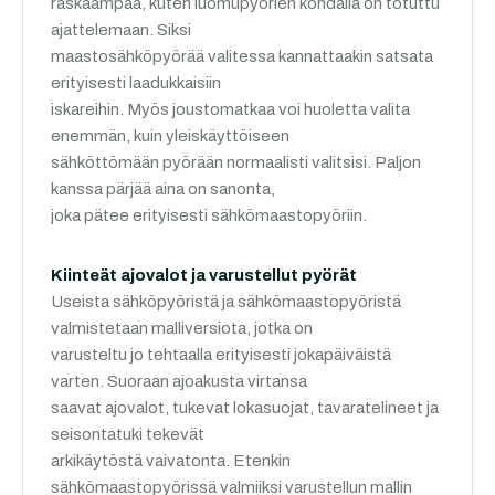
raskaampaa, kuten luomupyörien kohdalla on totuttu
ajattelemaan. Siksi
maastosähköpyörää valitessa kannattaakin satsata
erityisesti laadukkaisiin
iskareihin. Myös joustomatkaa voi huoletta valita
enemmän, kuin yleiskäyttöiseen
sähköttömään pyörään normaalisti valitsisi. Paljon
kanssa pärjää aina on sanonta,
joka pätee erityisesti sähkömaastopyöriin.
Kiinteät ajovalot ja varustellut pyörät
Useista sähköpyöristä ja sähkömaastopyöristä
valmistetaan malliversiota, jotka on
varusteltu jo tehtaalla erityisesti jokapäiväistä
varten. Suoraan ajoakusta virtansa
saavat ajovalot, tukevat lokasuojat, tavaratelineet ja
seisontatuki tekevät
arkikäytöstä vaivatonta. Etenkin
sähkömaastopyörissä valmiiksi varustellun mallin