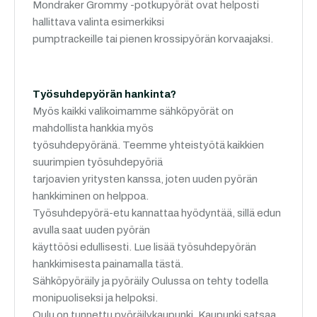
Mondraker Grommy -potkupyörät ovat helposti
hallittava valinta esimerkiksi
pumptrackeille tai pienen krossipyörän korvaajaksi.
Työsuhdepyörän hankinta?
Myös kaikki valikoimamme sähköpyörät on
mahdollista hankkia myös
työsuhdepyöränä. Teemme yhteistyötä kaikkien
suurimpien työsuhdepyöriä
tarjoavien yritysten kanssa, joten uuden pyörän
hankkiminen on helppoa.
Työsuhdepyörä-etu kannattaa hyödyntää, sillä edun
avulla saat uuden pyörän
käyttöösi edullisesti. Lue lisää työsuhdepyörän
hankkimisesta painamalla tästä.
Sähköpyöräily ja pyöräily Oulussa on tehty todella
monipuoliseksi ja helpoksi.
Oulu on tunnettu pyöräilykaupunki. Kaupunki satsaa