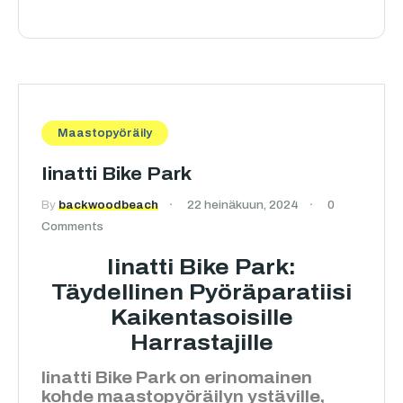
Maastopyöräily
Iinatti Bike Park
By
backwoodbeach
22 heinäkuun, 2024
0
Comments
Iinatti Bike Park:
Täydellinen Pyöräparatiisi
Kaikentasoisille
Harrastajille
Iinatti Bike Park on erinomainen
kohde maastopyöräilyn ystäville,