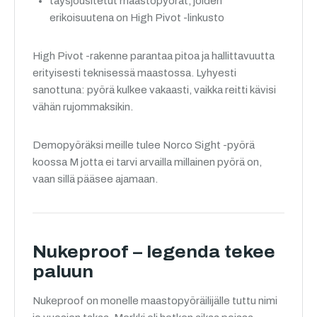
täysjousitetut maastopyörät, joiden
erikoisuutena on High Pivot -linkusto
High Pivot -rakenne parantaa pitoa ja hallittavuutta
erityisesti teknisessä maastossa. Lyhyesti
sanottuna: pyörä kulkee vakaasti, vaikka reitti kävisi
vähän rujommaksikin.
Demopyöräksi meille tulee Norco Sight -pyörä
koossa M jotta ei tarvi arvailla millainen pyörä on,
vaan sillä pääsee ajamaan.
Nukeproof – legenda tekee
paluun
Nukeproof on monelle maastopyöräilijälle tuttu nimi