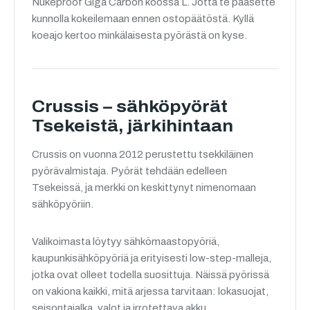
Nukeproof Giga Carbon koossa L. Jotta te pääsette
kunnolla kokeilemaan ennen ostopäätöstä. Kyllä
koeajo kertoo minkälaisesta pyörästä on kyse.
Crussis – sähköpyörät
Tsekeistä, järkihintaan
Crussis on vuonna 2012 perustettu tsekkiläinen
pyörävalmistaja. Pyörät tehdään edelleen
Tsekeissä, ja merkki on keskittynyt nimenomaan
sähköpyöriin.
Valikoimasta löytyy sähkömaastopyöriä,
kaupunkisähköpyöriä ja erityisesti low-step-malleja,
jotka ovat olleet todella suosittuja. Näissä pyörissä
on vakiona kaikki, mitä arjessa tarvitaan: lokasuojat,
seisontajalka, valot ja irrotettava akku.