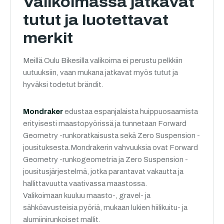
Valikoimassa jatkavat
tutut ja luotettavat
merkit
Meillä Oulu Bikesilla valikoima ei perustu pelkkiin
uutuuksiin, vaan mukana jatkavat myös tutut ja
hyväksi todetut brändit.
Mondraker
edustaa espanjalaista huippuosaamista
erityisesti maastopyörissä ja tunnetaan Forward
Geometry -runkoratkaisusta sekä Zero Suspension -
jousituksesta.Mondrakerin vahvuuksia ovat Forward
Geometry -runkogeometria ja Zero Suspension -
jousitusjärjestelmä, jotka parantavat vakautta ja
hallittavuutta vaativassa maastossa.
Valikoimaan kuuluu maasto-, gravel- ja
sähköavusteisia pyöriä, mukaan lukien hiilikuitu- ja
alumiinirunkoiset mallit.