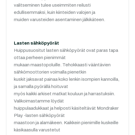
valitseminen tulee useimmiten reilusti
edullisemmaksi, kuin kiinteiden valojen ja
muiden varusteiden asentaminen jälkikäteen.
Lasten sähköpyörät
Huippusuositut lasten sähköpyörät ovat paras tapa
ottaa perheen pienimmät
mukaan maastopoluille. Tehokkaasti vääntävien
sähkömoottorien voimalla pienetkin
kuskit jaksavat painaa koko lenkin isompien kannoilla,
ja samalla pyörällä hoituvat
myös kaikki arkiset matkat kouluun ja harrastuksiin.
Valikoimastamme löydät
huippulaadukkaat ja helposti käsiteltävät Mondraker
Play -lasten sähköpyörät
maastoon ja alamäkeen. Kaikkein pienimille kuskeille
käsikaasulla varustetut