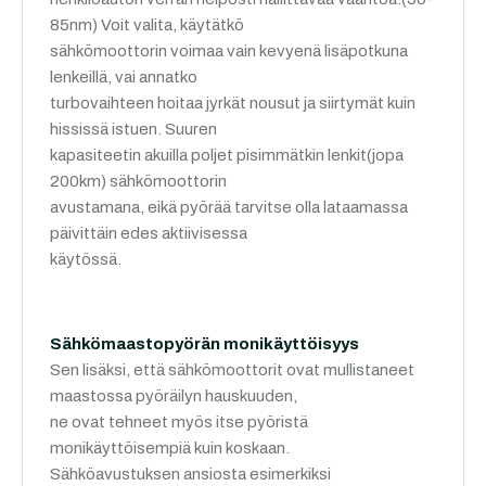
85nm) Voit valita, käytätkö
sähkömoottorin voimaa vain kevyenä lisäpotkuna
lenkeillä, vai annatko
turbovaihteen hoitaa jyrkät nousut ja siirtymät kuin
hississä istuen. Suuren
kapasiteetin akuilla poljet pisimmätkin lenkit(jopa
200km) sähkömoottorin
avustamana, eikä pyörää tarvitse olla lataamassa
päivittäin edes aktiivisessa
käytössä.
Sähkömaastopyörän monikäyttöisyys
Sen lisäksi, että sähkömoottorit ovat mullistaneet
maastossa pyöräilyn hauskuuden,
ne ovat tehneet myös itse pyöristä
monikäyttöisempiä kuin koskaan.
Sähköavustuksen ansiosta esimerkiksi