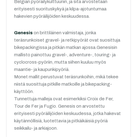
Belgian pyöräilykulttuuriin, ja sitä arvostetaan
erityisesti suorituskykyä ja kilpa-ajotuntumaa
hakevien pyöräilijöiden keskuudessa.
Genesis
on brittiläinen valmistaja, jonka
teräsrunkoiset gravel- ja retkipyörät ovat suosittuja
bikepackingissa ja pitkän matkan ajossa.Genesisin
mallisto painottuu gravel-, adventure-, touring- ja
cyclocross-pyöriin, mutta siihen kuuluu myös
maantie- ja kaupunkipyöriä.
Monet mallit perustuvat teräsrunkoihin, mikä tekee
niistä suosittuja pitkille matkoille ja bikepacking-
käyttöön.
Tunnettuja malleja ovat esimerkiksi Croix de Fer,
Tour de Fer ja Fugio. Genesis on arvostettu
erityisesti pyöräilijöiden keskuudessa, jotka hakevat
käytännöllisiä, luotettavia ja pitkäikäisiä pyöriä
seikkailu- ja arkiajoon.