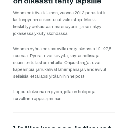
on oikeasti tehty lapsille
Woom on itävaltalainen, vuonna 2013 perustettu
lastenpyöriin erikoistunut valmistaja. Merkki
keskittyy pelkästään lastenpyöriin, ja se näkyy
jokaisessa yksityiskohdassa.
Woomin pyöriä on saatavilla rengaskoossa 12–27,5
tuumaa. Pyörät ovat kevyitä, käytännöllisiä ja
suunniteltu lasten mitoille. Ohjaustangot ovat
kapeampia, jarrukahvat lähempänä ja vaihdevivut
sellaisia, että lapsi yltää niihin helposti.
Lopputuloksena on pyörä, jolla on helppo ja
turvallinen oppia ajamaan.