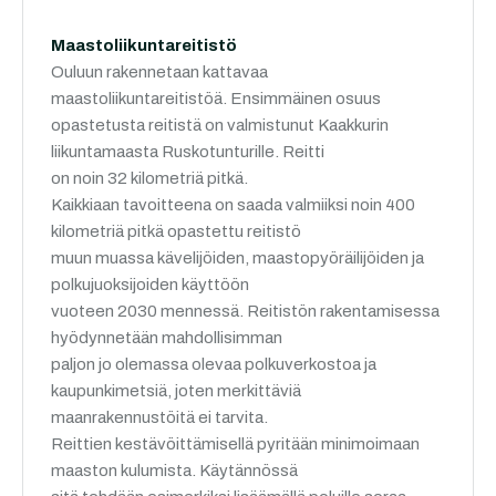
Maastoliikuntareitistö
Ouluun rakennetaan kattavaa
maastoliikuntareitistöä. Ensimmäinen osuus
opastetusta reitistä on valmistunut Kaakkurin
liikuntamaasta Ruskotunturille. Reitti
on noin 32 kilometriä pitkä.
Kaikkiaan tavoitteena on saada valmiiksi noin 400
kilometriä pitkä opastettu reitistö
muun muassa kävelijöiden, maastopyöräilijöiden ja
polkujuoksijoiden käyttöön
vuoteen 2030 mennessä. Reitistön rakentamisessa
hyödynnetään mahdollisimman
paljon jo olemassa olevaa polkuverkostoa ja
kaupunkimetsiä, joten merkittäviä
maanrakennustöitä ei tarvita.
Reittien kestävöittämisellä pyritään minimoimaan
maaston kulumista. Käytännössä