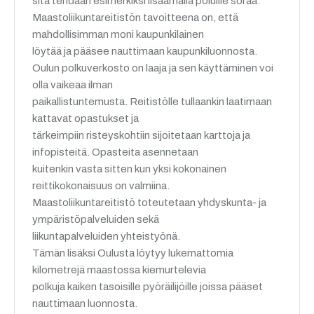
sitä tehdään esimerkiksi lisäämällä poluille soraa.
Maastoliikuntareitistön tavoitteena on, että
mahdollisimman moni kaupunkilainen
löytää ja pääsee nauttimaan kaupunkiluonnosta.
Oulun polkuverkosto on laaja ja sen käyttäminen voi
olla vaikeaa ilman
paikallistuntemusta. Reitistölle tullaankin laatimaan
kattavat opastukset ja
tärkeimpiin risteyskohtiin sijoitetaan karttoja ja
infopisteitä. Opasteita asennetaan
kuitenkin vasta sitten kun yksi kokonainen
reittikokonaisuus on valmiina.
Maastoliikuntareitistö toteutetaan yhdyskunta- ja
ympäristöpalveluiden sekä
liikuntapalveluiden yhteistyönä.
Tämän lisäksi Oulusta löytyy lukemattomia
kilometrejä maastossa kiemurtelevia
polkuja kaiken tasoisille pyöräilijöille joissa pääset
nauttimaan luonnosta.