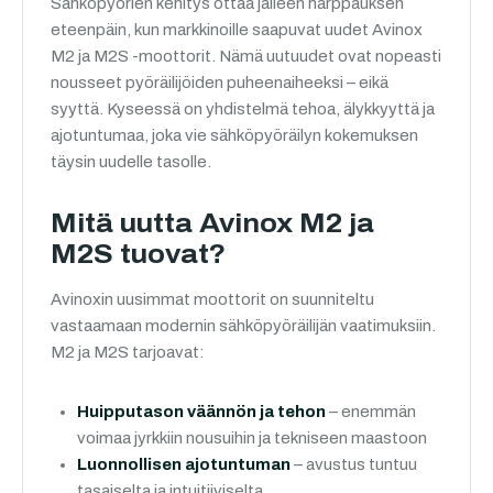
Sähköpyörien kehitys ottaa jälleen harppauksen
eteenpäin, kun markkinoille saapuvat uudet Avinox
M2 ja M2S -moottorit. Nämä uutuudet ovat nopeasti
nousseet pyöräilijöiden puheenaiheeksi – eikä
syyttä. Kyseessä on yhdistelmä tehoa, älykkyyttä ja
ajotuntumaa, joka vie sähköpyöräilyn kokemuksen
täysin uudelle tasolle.
Mitä uutta Avinox M2 ja
M2S tuovat?
Avinoxin uusimmat moottorit on suunniteltu
vastaamaan modernin sähköpyöräilijän vaatimuksiin.
M2 ja M2S tarjoavat:
Huipputason väännön ja tehon
– enemmän
voimaa jyrkkiin nousuihin ja tekniseen maastoon
Luonnollisen ajotuntuman
– avustus tuntuu
tasaiselta ja intuitiiviselta