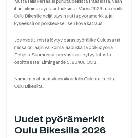
Mutta tällä kertaa ei puhuta pelkistä fraaseista, vaan
ihan oikeista pyöräuutuuksista. Vuosi 2026 tuo meille
Oulu Bikesille neljä täysin uutta pyörämerkkiä, ja
kyseessä on poikkeuksellisen kova kattaus.
Jos mietit, mistä löytyy paras pyöräliike Oulussa tai
missä on laajin valikoima laadukkaita polkupyöriä
Pohjois-Suomessa, niin vastaus löytyy tutusta
osoitteesta: Limingantie 5, 90400 Oulu.
Nämä merkit saat yksinoikeudella Oulusta, meiltä
Oulu Bikesilta.
Uudet pyörämerkit
Oulu Bikesilla 2026