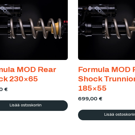
mula MOD Rear
Formula MOD 
ck 230×65
Shock Trunnio
185×55
00
€
699,00
€
Lisää ostoskoriin
Lisää ostoskorii