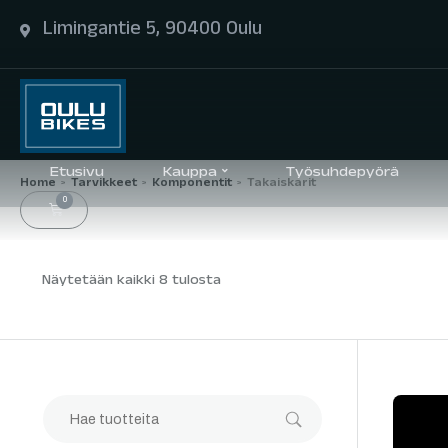
Limingantie 5, 90400 Oulu
Etusivu
Kauppa
Työsuhdepyörä
Home
Tarvikkeet
Komponentit
Takaiskarit
>
>
>
0
Näytetään kaikki 8 tulosta