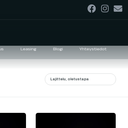
us
Leasing
Blogi
Yhteystiedot