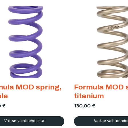
mula MOD spring,
Formula MOD s
ple
titanium
0
€
130,00
€
Valitse vaihtoehdoista
Valitse vaihtoehdo