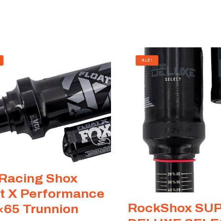
ALE!
 Racing Shox
at X Performance
RockShox SU
×65 Trunnion