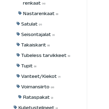
renkaat
10
Nastarenkaat
8
Satulat
21
Seisontajalat
3
Takaiskarit
8
Tubeless tarvikkeet
6
Tupit
9
Vanteet/Kiekot
7
Voimansiirto
20
Rataspakat
2
Kuljetustelineet
2