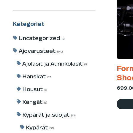
Kategoriat
Uncategorized
5
Ajovarusteet
140
Ajolasit ja Aurinkolasit
2
For
Hanskat
Sho
17
699,
Housut
4
Kengät
3
Kypärät ja suojat
93
Kypärät
38