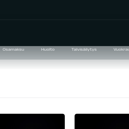
Osamaksu
Huolto
Talvisäilytys
Vuokra