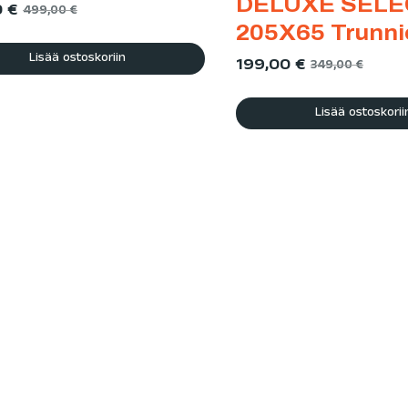
DELUXE SELE
0
€
499,00
€
205X65 Trunni
Lisää ostoskoriin
199,00
€
349,00
€
Lisää ostoskorii