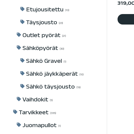
319,0
Etujousitettu
10
Täysjousto
23
Outlet pyörät
21
Sähköpyörät
30
Sähkö Gravel
1
Sähkö jäykkäperät
10
Sähkö täysjousto
19
Vaihdokit
5
Tarvikkeet
335
Juomapullot
1