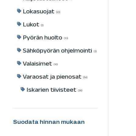
Lokasuojat
20
Lukot
2
Pyörän huolto
10
Sähköpyörän ohjelmointi
3
Valaisimet
16
Varaosat ja pienosat
54
Iskarien tiivisteet
36
Suodata hinnan mukaan