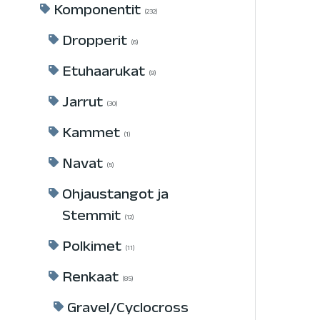
Komponentit
232
Dropperit
6
Etuhaarukat
9
Jarrut
30
Kammet
1
Navat
5
Ohjaustangot ja
Stemmit
12
Polkimet
11
Renkaat
85
Gravel/Cyclocross