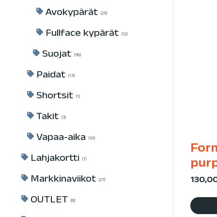
Avokypärät
25
Fullface kypärät
12
Suojat
56
Paidat
13
Shortsit
1
Takit
3
Vapaa-aika
10
For
Lahjakortti
pur
1
Markkinaviikot
130,0
27
OUTLET
8