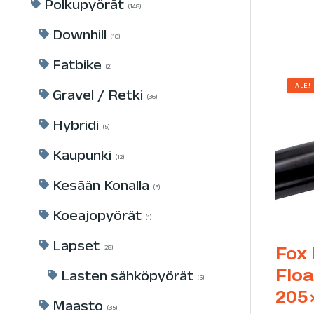
Polkupyörät
148
Downhill
10
Fatbike
2
ALE!
Gravel / Retki
36
Hybridi
5
Kaupunki
12
Kesään Konalla
5
Koeajopyörät
1
Lapset
28
Fox
Flo
Lasten sähköpyörät
5
205
Maasto
35