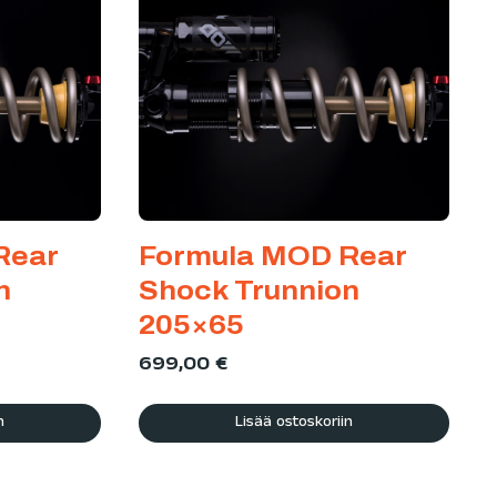
Rear
Formula MOD Rear
n
Shock Trunnion
205×65
699,00
€
n
Lisää ostoskoriin