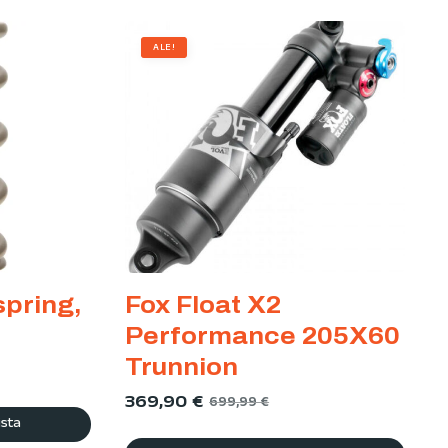
ALE!
pring,
Fox Float X2
Performance 205X60
Trunnion
369,90
€
699,99
€
ista