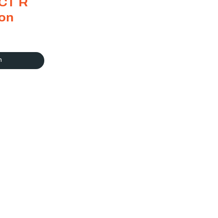
CT R
on
n