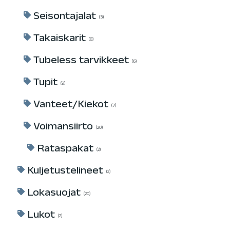
Seisontajalat
3
Takaiskarit
8
Tubeless tarvikkeet
6
Tupit
9
Vanteet/Kiekot
7
Voimansiirto
20
Rataspakat
2
Kuljetustelineet
2
Lokasuojat
20
Lukot
2