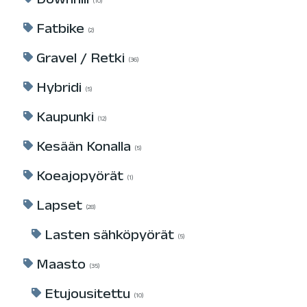
Downhill
10
Fatbike
2
Gravel / Retki
36
Hybridi
5
Kaupunki
12
Kesään Konalla
5
Koeajopyörät
1
Lapset
28
Lasten sähköpyörät
5
Maasto
35
Etujousitettu
10