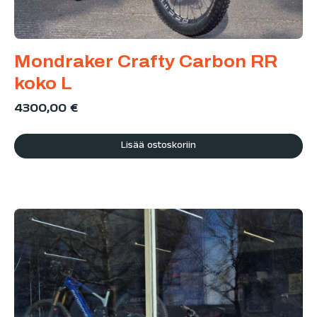
Mondraker Crafty Carbon RR
koko L
4300,00
€
Lisää ostoskoriin