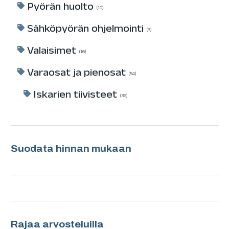
Pyörän huolto
10
Sähköpyörän ohjelmointi
3
Valaisimet
16
Varaosat ja pienosat
54
Iskarien tiivisteet
36
Suodata hinnan mukaan
Rajaa arvosteluilla