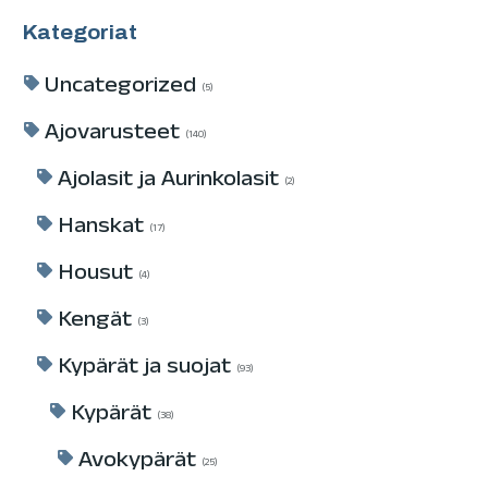
Kategoriat
Uncategorized
5
Ajovarusteet
140
Ajolasit ja Aurinkolasit
2
Hanskat
17
Housut
4
Kengät
3
Kypärät ja suojat
93
Kypärät
38
Avokypärät
25