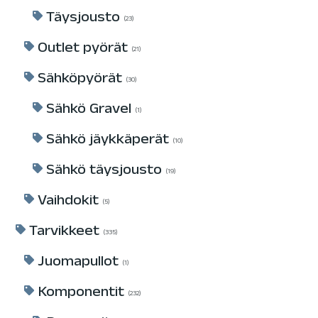
Täysjousto
23
Outlet pyörät
21
Sähköpyörät
30
Sähkö Gravel
1
Sähkö jäykkäperät
10
Sähkö täysjousto
19
Vaihdokit
5
Tarvikkeet
335
Juomapullot
1
Komponentit
232