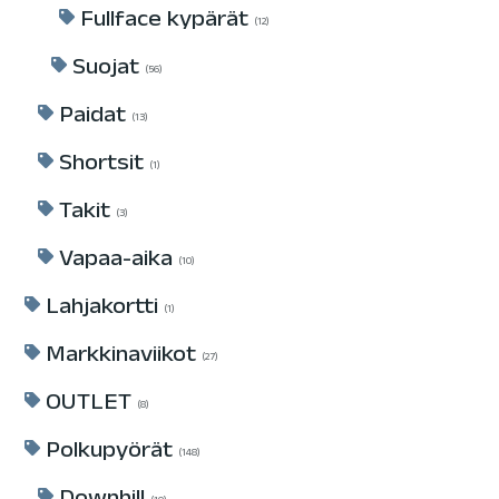
Fullface kypärät
12
Suojat
56
Paidat
13
Shortsit
1
Takit
3
Vapaa-aika
10
Lahjakortti
1
Markkinaviikot
27
OUTLET
8
Polkupyörät
148