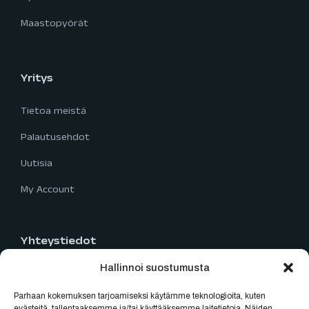
Maastopyörät
Yritys
Tietoa meistä
Palautusehdot
Uutisia
My Account
Yhteystiedot
Hallinnoi suostumusta
Limingantie 5
90400 Oulu
Parhaan kokemuksen tarjoamiseksi käytämme teknologioita, kuten
evästeitä, tallentaaksemme ja/tai käyttääksemme laitetietoja. Näiden