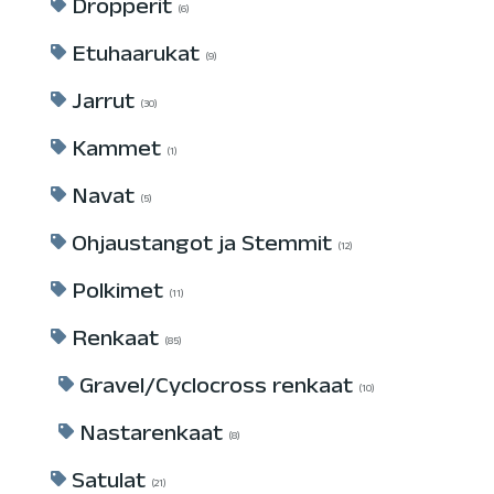
Dropperit
6
Etuhaarukat
9
Jarrut
30
Kammet
1
Navat
5
Ohjaustangot ja Stemmit
12
Polkimet
11
Renkaat
85
Gravel/Cyclocross renkaat
10
Nastarenkaat
8
Satulat
21