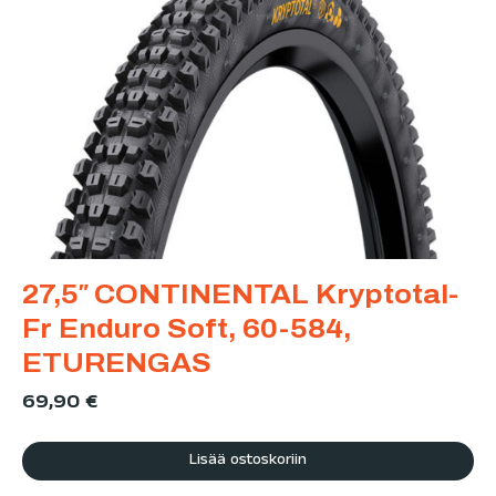
27,5″ CONTINENTAL Kryptotal-
Fr Enduro Soft, 60-584,
ETURENGAS
69,90
€
Lisää ostoskoriin