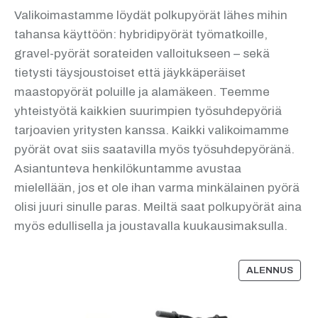
Valikoimastamme löydät polkupyörät lähes mihin
tahansa käyttöön: hybridipyörät työmatkoille,
gravel-pyörät sorateiden valloitukseen – sekä
tietysti täysjoustoiset että jäykkäperäiset
maastopyörät poluille ja alamäkeen. Teemme
yhteistyötä kaikkien suurimpien työsuhdepyöriä
tarjoavien yritysten kanssa. Kaikki valikoimamme
pyörät ovat siis saatavilla myös työsuhdepyöränä.
Asiantunteva henkilökuntamme avustaa
mielellään, jos et ole ihan varma minkälainen pyörä
olisi juuri sinulle paras. Meiltä saat polkupyörät aina
myös edullisella ja joustavalla kuukausimaksulla.
ALENNUS