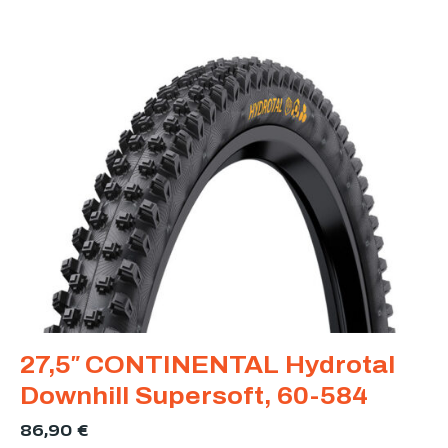
27,5″ CONTINENTAL Hydrotal
Downhill Supersoft, 60-584
86,90
€