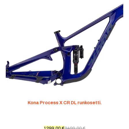
Kona Process X CR DL runkosetti.
1299,00
€
3499,00
€