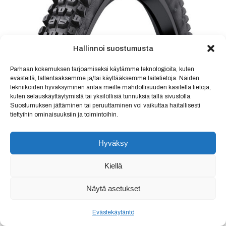
Hallinnoi suostumusta
Parhaan kokemuksen tarjoamiseksi käytämme teknologioita, kuten
evästeitä, tallentaaksemme ja/tai käyttääksemme laitetietoja. Näiden
tekniikoiden hyväksyminen antaa meille mahdollisuuden käsitellä tietoja,
kuten selauskäyttäytymistä tai yksilöllisiä tunnuksia tällä sivustolla.
27,5″ CONTINENTAL Xynotal
Suostumuksen jättäminen tai peruuttaminen voi vaikuttaa haitallisesti
Enduro Soft, 60-584
tiettyihin ominaisuuksiin ja toimintoihin.
69,90
€
Hyväksy
Lisää ostoskoriin
Kiellä
Näytä asetukset
Evästekäytäntö