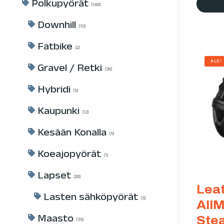
Polkupyörät
148
Downhill
10
Fatbike
2
ALE!
Gravel / Retki
36
Hybridi
5
Kaupunki
12
Kesään Konalla
5
Koeajopyörät
1
Lapset
28
Lea
Lasten sähköpyörät
5
AllM
Maasto
Stea
35