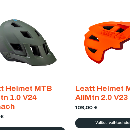
tt Helmet MTB
Leatt Helmet
tn 1.0 V24
AllMtn 2.0 V23
nach
109,00
€
9
€
Valitse vaihtoehdo