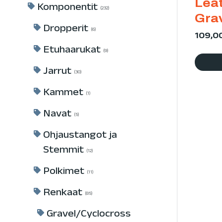
Lea
Komponentit
232
Grav
Dropperit
6
109,0
Etuhaarukat
9
Jarrut
30
Kammet
1
Navat
5
Ohjaustangot ja
Stemmit
12
Polkimet
11
Renkaat
85
Gravel/Cyclocross