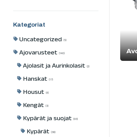
Kategoriat
Uncategorized
5
Av
Ajovarusteet
140
Ajolasit ja Aurinkolasit
2
Hanskat
17
Housut
4
Kengät
3
Kypärät ja suojat
93
Kypärät
38