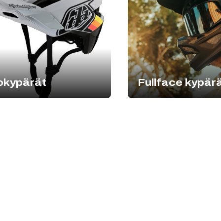
okypärät
Fullface kypär