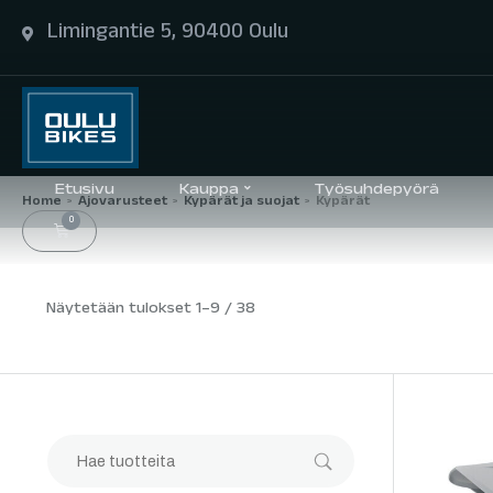
Limingantie 5, 90400 Oulu
Etusivu
Kauppa
Työsuhdepyörä
Home
Ajovarusteet
Kypärät ja suojat
Kypärät
>
>
>
0
Näytetään tulokset 1–9 / 38