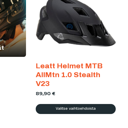
ät
Leatt Helmet MTB
AllMtn 1.0 Stealth
V23
89,90
€
Valitse vaihtoehdoista