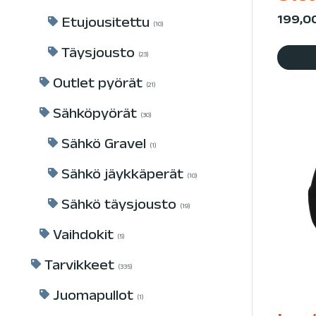
199,0
Etujousitettu
10
Täysjousto
23
Outlet pyörät
21
Sähköpyörät
30
Sähkö Gravel
1
Sähkö jäykkäperät
10
Sähkö täysjousto
19
Vaihdokit
5
Tarvikkeet
335
Juomapullot
1