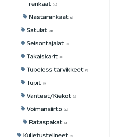
renkaat
10
Nastarenkaat
8
Satulat
21
Seisontajalat
3
Takaiskarit
8
Tubeless tarvikkeet
6
Tupit
9
Vanteet/Kiekot
7
Voimansiirto
20
Rataspakat
2
Kuljetustelineet
2