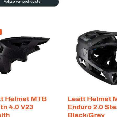
Valitse vaihtoehdoista
tt Helmet MTB
Leatt Helmet
tn 4.0 V23
Enduro 2.0 Ste
lth
Black/Grey