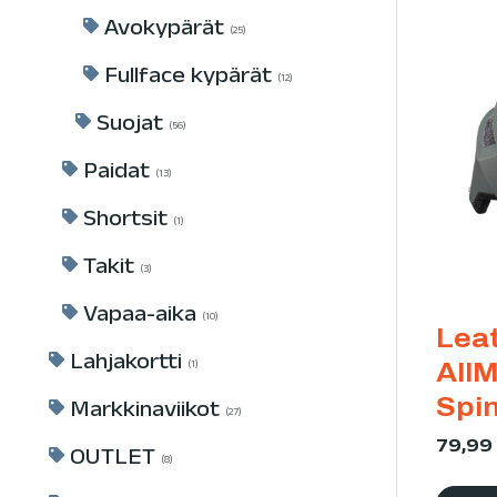
Avokypärät
25
Fullface kypärät
12
Suojat
56
Paidat
13
Shortsit
1
Takit
3
Vapaa-aika
10
Lea
Lahjakortti
AllM
1
Spi
Markkinaviikot
27
79,9
OUTLET
8