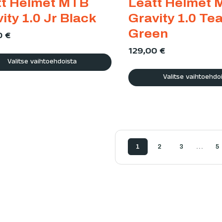
tt Helmet MTB
Leatt Helmet
ity 1.0 Jr Black
Gravity 1.0 Tea
Green
0
€
129,00
€
Valitse vaihtoehdoista
Valitse vaihtoehdo
…
1
2
3
5