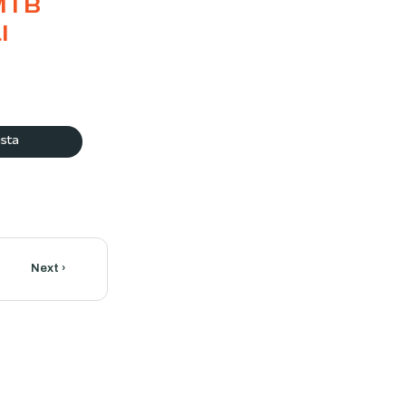
 MTB
l
ista
Next ›