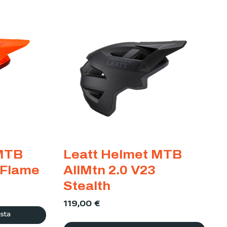
 MTB
Leatt Helmet MTB
 Flame
AllMtn 2.0 V23
Stealth
119,00
€
ista