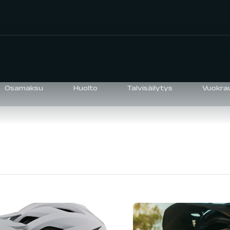
Osamaksu
Huolto
Talvisäilytys
Vuokra