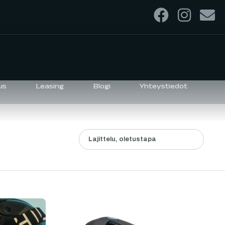
us
Leasing
Blogi
Yhteystiedot