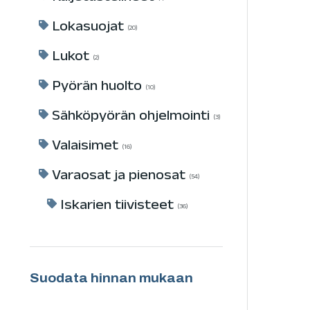
Lokasuojat
20
Lukot
2
Pyörän huolto
10
Sähköpyörän ohjelmointi
3
Valaisimet
16
Varaosat ja pienosat
54
Iskarien tiivisteet
36
Suodata hinnan mukaan