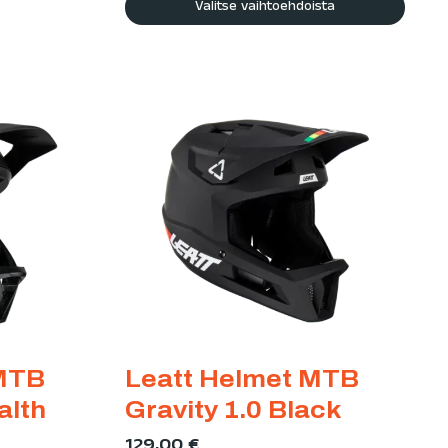
Valitse vaihtoehdoista
 MTB
Leatt Helmet MTB
alth
Gravity 1.0 Black
129,00
€