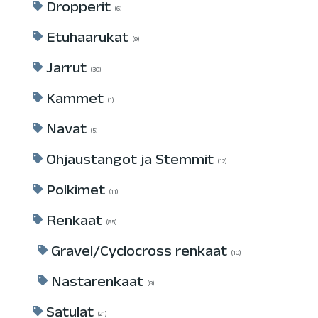
Dropperit
6
Etuhaarukat
9
Jarrut
30
Kammet
1
Navat
5
Ohjaustangot ja Stemmit
12
Polkimet
11
Renkaat
85
Gravel/Cyclocross renkaat
10
Nastarenkaat
8
Satulat
21