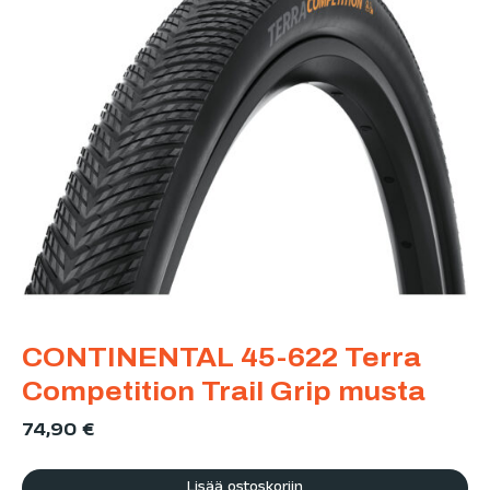
CONTINENTAL 45-622 Terra
Competition Trail Grip musta
74,90
€
Lisää ostoskoriin