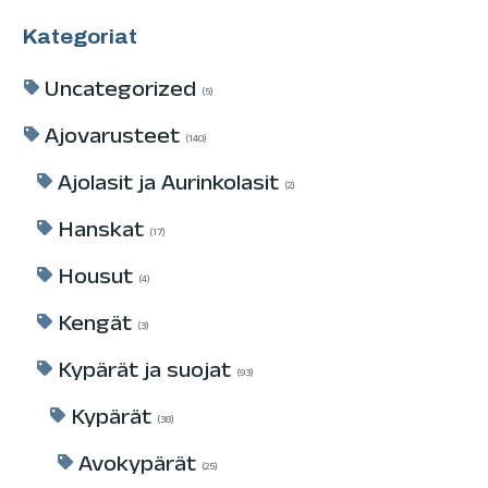
Kategoriat
Uncategorized
5
Ajovarusteet
140
Ajolasit ja Aurinkolasit
2
Hanskat
17
Housut
4
Kengät
3
Kypärät ja suojat
93
Kypärät
38
Avokypärät
25