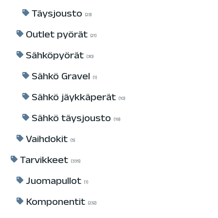
Täysjousto
23
Outlet pyörät
21
Sähköpyörät
30
Sähkö Gravel
1
Sähkö jäykkäperät
10
Sähkö täysjousto
19
Vaihdokit
5
Tarvikkeet
335
Juomapullot
1
Komponentit
232