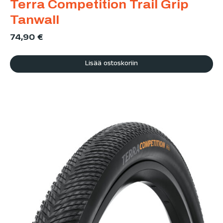
Terra Competition Trail Grip
Tanwall
74,90
€
Lisää ostoskoriin