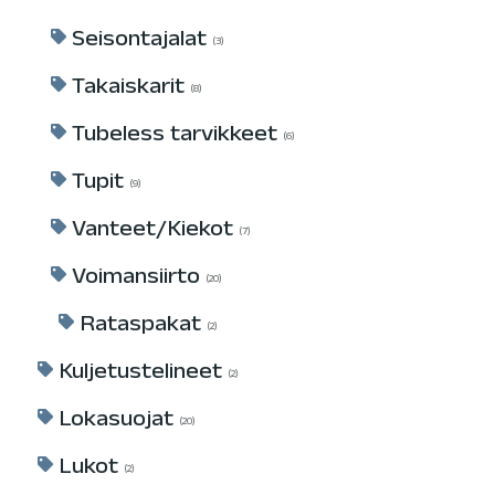
Seisontajalat
3
Takaiskarit
8
Tubeless tarvikkeet
6
Tupit
9
Vanteet/Kiekot
7
Voimansiirto
20
Rataspakat
2
Kuljetustelineet
2
Lokasuojat
20
Lukot
2