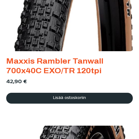
Maxxis Rambler Tanwall
700x40C EXO/TR 120tpi
42,90
€
Lisää ostoskoriin