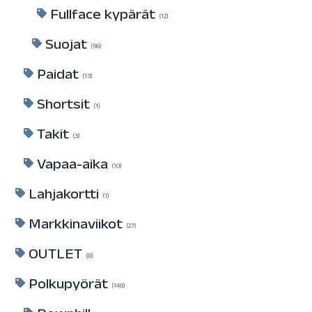
Fullface kypärät
12
Suojat
56
Paidat
13
Shortsit
1
Takit
3
Vapaa-aika
10
Lahjakortti
1
Markkinaviikot
27
OUTLET
8
Polkupyörät
148