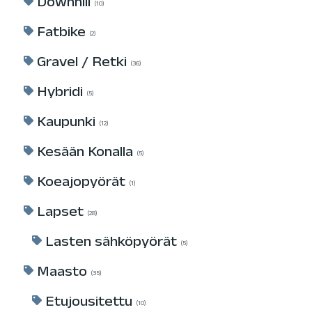
Downhill
10
Fatbike
2
Gravel / Retki
36
Hybridi
5
Kaupunki
12
Kesään Konalla
5
Koeajopyörät
1
Lapset
28
Lasten sähköpyörät
5
Maasto
35
Etujousitettu
10