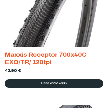
Maxxis Receptor 700x40C
EXO/TR/ 120tpi
42,90
€
Lisää ostoskoriin