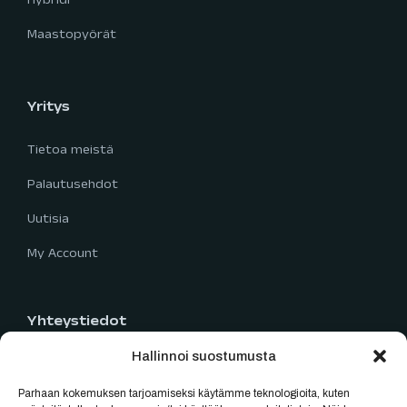
Hybridi
Maastopyörät
Yritys
Tietoa meistä
Palautusehdot
Uutisia
My Account
Yhteystiedot
Hallinnoi suostumusta
Limingantie 5
90400 Oulu
Parhaan kokemuksen tarjoamiseksi käytämme teknologioita, kuten