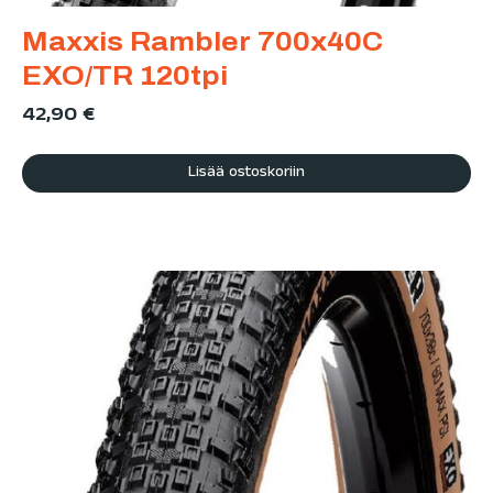
Maxxis Rambler 700x40C
EXO/TR 120tpi
42,90
€
Lisää ostoskoriin