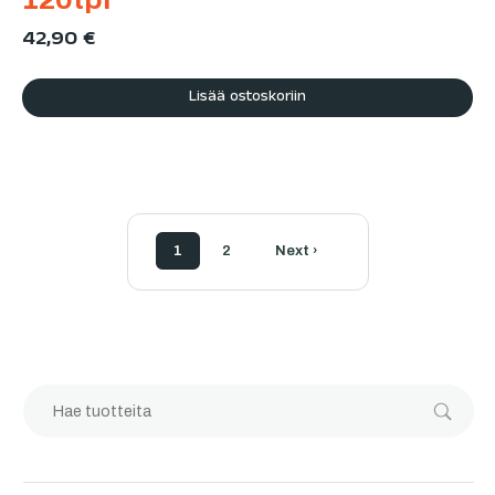
42,90
€
Lisää ostoskoriin
1
2
Next ›