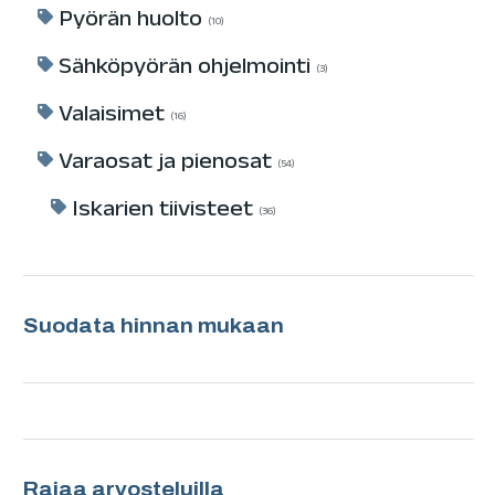
Pyörän huolto
10
Sähköpyörän ohjelmointi
3
Valaisimet
16
Varaosat ja pienosat
54
Iskarien tiivisteet
36
Suodata hinnan mukaan
Rajaa arvosteluilla