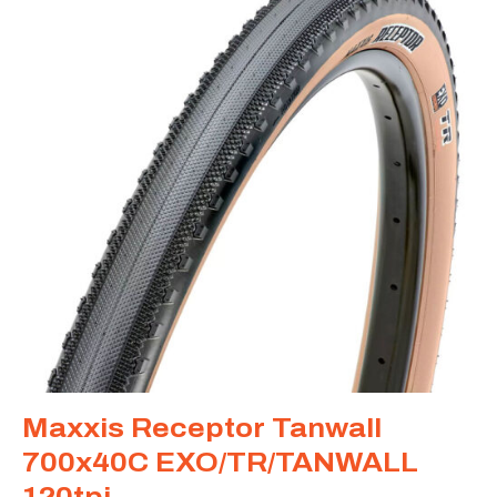
Maxxis Receptor Tanwall
700x40C EXO/TR/TANWALL
120tpi