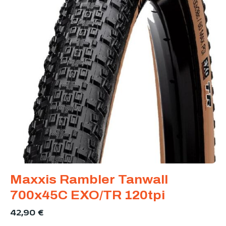
Maxxis Rambler Tanwall
700x45C EXO/TR 120tpi
42,90
€