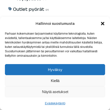
Outlet pyörät
21
Sähköpyörät
30
Hallinnoi suostumusta
Sähkö Gravel
1
Parhaan kokemuksen tarjoamiseksi käytämme teknologioita, kuten
evästeitä, tallentaaksemme ja/tai käyttääksemme laitetietoja. Näiden
Sähkö jäykkäperät
10
tekniikoiden hyväksyminen antaa meille mahdollisuuden käsitellä tietoja,
kuten selauskäyttäytymistä tai yksilöllisiä tunnuksia tällä sivustolla.
Sähkö täysjousto
Suostumuksen jättäminen tai peruuttaminen voi vaikuttaa haitallisesti
19
tiettyihin ominaisuuksiin ja toimintoihin.
Vaihdokit
5
Hyväksy
Tarvikkeet
335
Kiellä
Juomapullot
1
Näytä asetukset
Komponentit
232
Dropperit
Evästekäytäntö
6