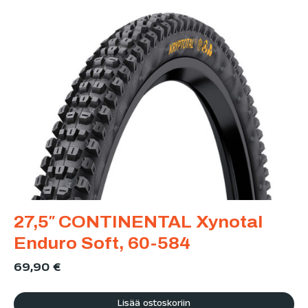
27,5″ CONTINENTAL Xynotal
Enduro Soft, 60-584
69,90
€
Lisää ostoskoriin