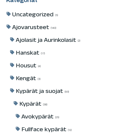
Kategoriat
Uncategorized
5
Ajovarusteet
140
Ajolasit ja Aurinkolasit
2
Hanskat
17
Housut
4
Kengät
3
Kypärät ja suojat
93
Kypärät
38
Avokypärät
25
Fullface kypärät
12