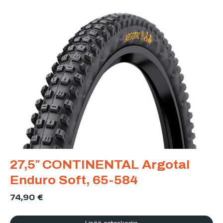
27,5″ CONTINENTAL Argotal
Enduro Soft, 65-584
74,90
€