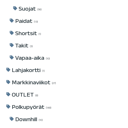
Suojat
56
Paidat
13
Shortsit
1
Takit
3
Vapaa-aika
10
Lahjakortti
1
Markkinaviikot
27
OUTLET
8
Polkupyörät
148
Downhill
10