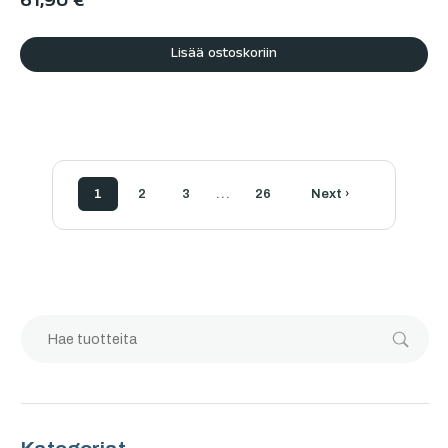
61,90
€
Lisää ostoskoriin
…
1
2
3
26
Next ›