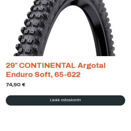
29″ CONTINENTAL Argotal
Enduro Soft, 65-622
74,90
€
Lisää ostoskoriin