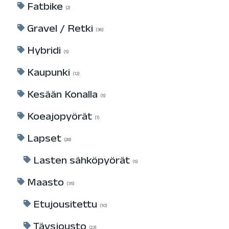
Fatbike
2
Gravel / Retki
36
Hybridi
5
Kaupunki
12
Kesään Konalla
5
Koeajopyörät
1
Lapset
28
Lasten sähköpyörät
5
Maasto
35
Etujousitettu
10
Täysjousto
23