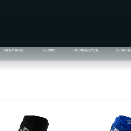
Osamaksu
Huolto
Talvisäilytys
Vuokra