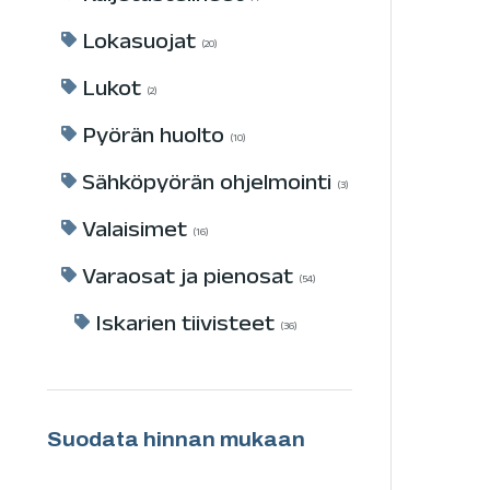
Lokasuojat
20
Lukot
2
Pyörän huolto
10
Sähköpyörän ohjelmointi
3
Valaisimet
16
Varaosat ja pienosat
54
Iskarien tiivisteet
36
Suodata hinnan mukaan