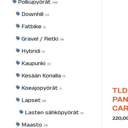
Polkupyörät
148
Downhill
10
Fatbike
2
Gravel / Retki
36
Hybridi
5
Kaupunki
12
Kesään Konalla
5
Koeajopyörät
TLD
1
PA
Lapset
28
CA
Lasten sähköpyörät
5
220,0
Maasto
35