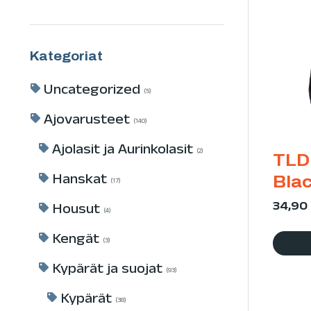
Kategoriat
Uncategorized
5
Ajovarusteet
140
Ajolasit ja Aurinkolasit
2
TLD
Hanskat
Bla
17
34,90
Housut
4
Kengät
3
Kypärät ja suojat
93
Kypärät
38