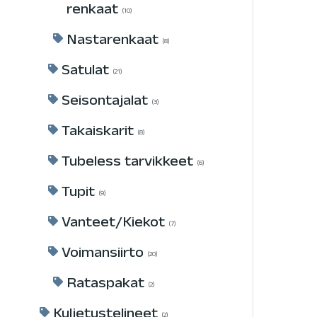
renkaat
10
Nastarenkaat
8
Satulat
21
Seisontajalat
3
Takaiskarit
8
Tubeless tarvikkeet
6
Tupit
9
Vanteet/Kiekot
7
Voimansiirto
20
Rataspakat
2
Kuljetustelineet
2