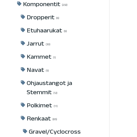
Komponentit
232
Dropperit
6
Etuhaarukat
9
Jarrut
30
Kammet
1
Navat
5
Ohjaustangot ja
Stemmit
12
Polkimet
11
Renkaat
85
Gravel/Cyclocross