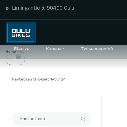
Limingantie 5, 90400 Oulu
Etusivu
Kauppa
Työsuhdepyörä
Home
tld
>
0
Näytetään tulokset 1–9 / 24