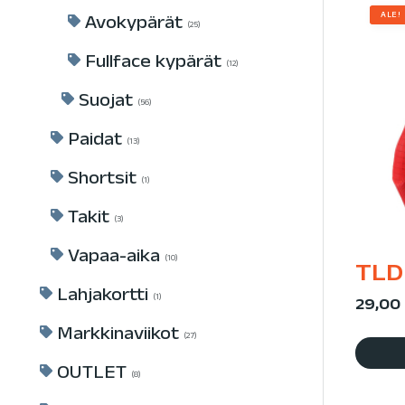
ALE!
Avokypärät
25
Fullface kypärät
12
Suojat
56
Paidat
13
Shortsit
1
Takit
3
Vapaa-aika
10
TLD 
Lahjakortti
1
29,00
Markkinaviikot
27
OUTLET
8