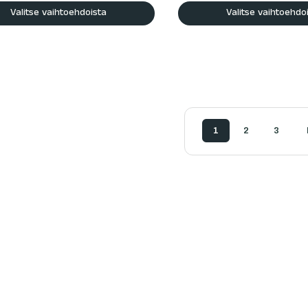
Valitse vaihtoehdoista
Valitse vaihtoehdo
1
2
3