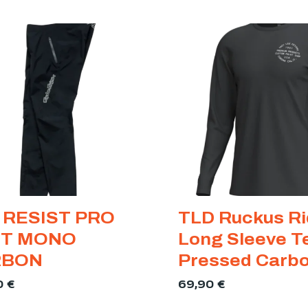
 RESIST PRO
TLD Ruckus Ri
NT MONO
Long Sleeve T
RBON
Pressed Carb
0
€
69,90
€