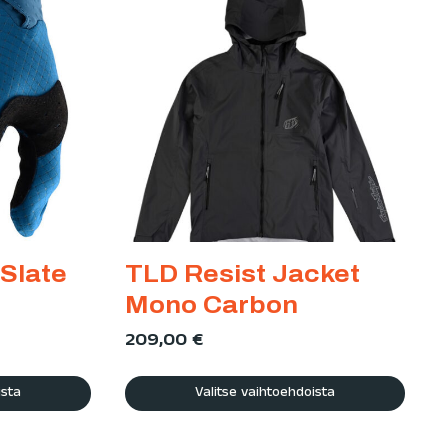
 Slate
TLD Resist Jacket
Mono Carbon
209,00
€
ista
Valitse vaihtoehdoista