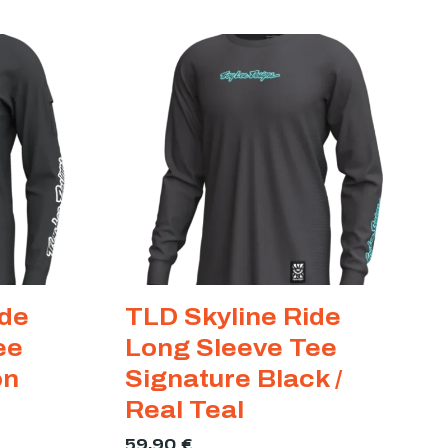
de
TLD Skyline Ride
ee
Long Sleeve Tee
on
Signature Black /
Real Teal
59,90
€