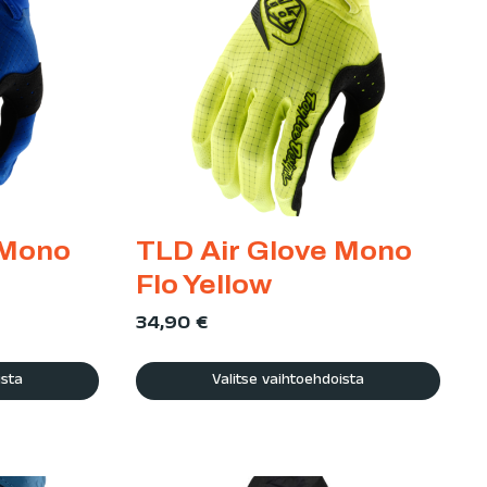
 Mono
TLD Air Glove Mono
Flo Yellow
34,90
€
ista
Valitse vaihtoehdoista