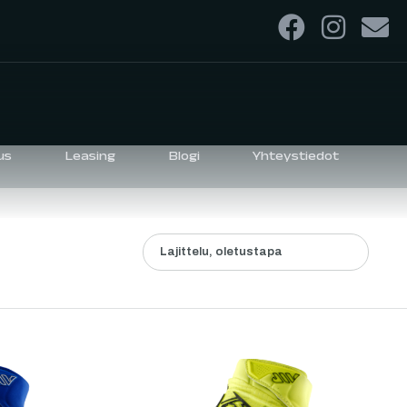
us
Leasing
Blogi
Yhteystiedot