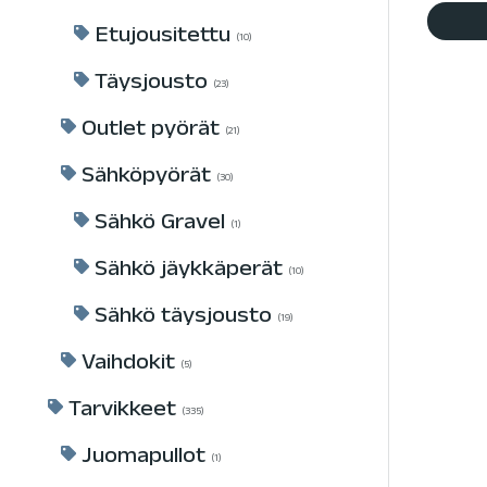
Etujousitettu
10
Täysjousto
23
Outlet pyörät
21
Sähköpyörät
30
Sähkö Gravel
1
Sähkö jäykkäperät
10
Sähkö täysjousto
19
Vaihdokit
5
Tarvikkeet
335
Juomapullot
1