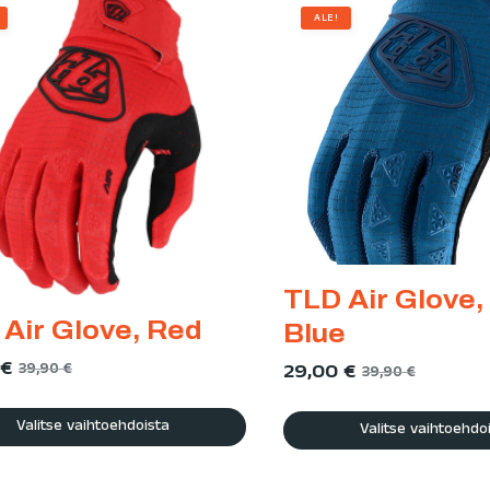
ALE!
TLD Air Glove,
Air Glove, Red
Blue
€
39,90
€
29,00
€
39,90
€
Valitse vaihtoehdoista
Valitse vaihtoehdo