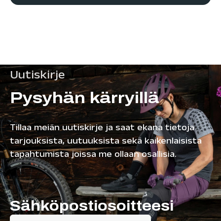
Uutiskirje
Pysyhän kärryillä
Tillaa meiän uutiskirje ja saat ekana tietoja
tarjouksista, uutuuksista sekä kaikenlaisista
tapahtumista joissa me ollaan osallisia.
Sähköpostiosoitteesi