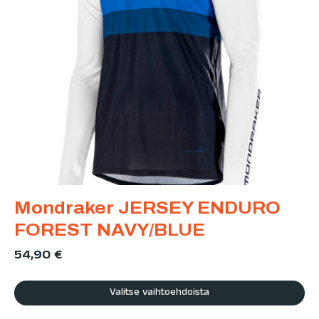
Mondraker JERSEY ENDURO
FOREST NAVY/BLUE
54,90
€
Valitse vaihtoehdoista