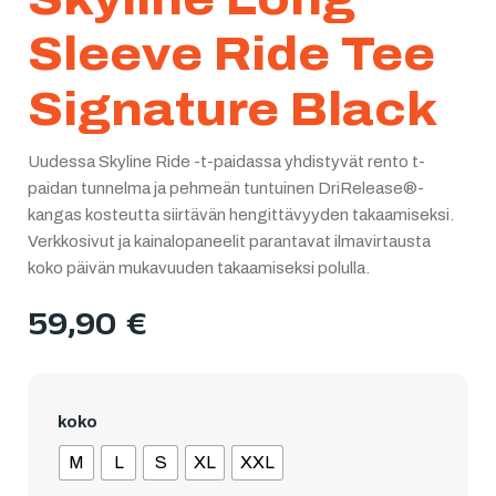
Sleeve Ride Tee
Signature Black
Uudessa Skyline Ride -t-paidassa yhdistyvät rento t-
paidan tunnelma ja pehmeän tuntuinen DriRelease®-
kangas kosteutta siirtävän hengittävyyden takaamiseksi.
Verkkosivut ja kainalopaneelit parantavat ilmavirtausta
koko päivän mukavuuden takaamiseksi polulla.
59,90
€
koko
M
L
S
XL
XXL