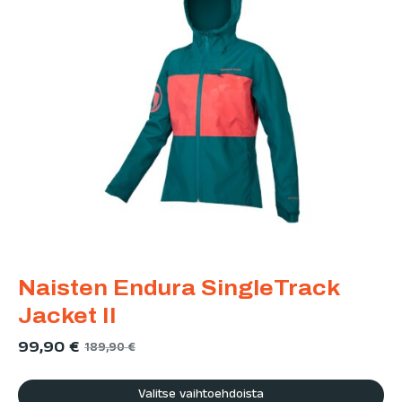
Naisten Endura SingleTrack
Jacket II
99,90
€
189,90
€
Valitse vaihtoehdoista