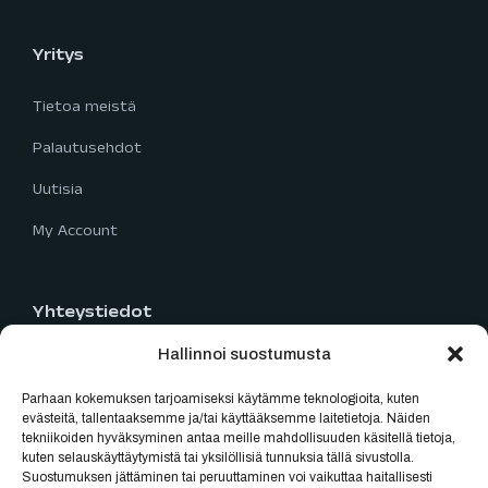
Yritys
Tietoa meistä
Palautusehdot
Uutisia
My Account
Yhteystiedot
Hallinnoi suostumusta
Limingantie 5
90400 Oulu
Parhaan kokemuksen tarjoamiseksi käytämme teknologioita, kuten
040 777 2819
evästeitä, tallentaaksemme ja/tai käyttääksemme laitetietoja. Näiden
tekniikoiden hyväksyminen antaa meille mahdollisuuden käsitellä tietoja,
myynti@oulubikes.fi
kuten selauskäyttäytymistä tai yksilöllisiä tunnuksia tällä sivustolla.
Suostumuksen jättäminen tai peruuttaminen voi vaikuttaa haitallisesti