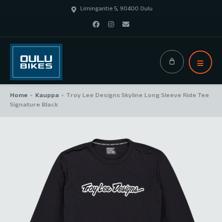
Limingantie 5, 90400 Oulu
Home
Kauppa
Troy Lee Designs Skyline Long Sleeve Ride Tee
>
>
Signature Black