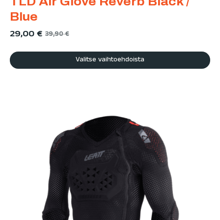
TLD Air Glove Reverb Black /
Blue
29,00
€
39,90
€
Valitse vaihtoehdoista