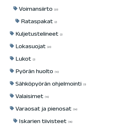
Voimansiirto
20
Rataspakat
2
Kuljetustelineet
2
Lokasuojat
20
Lukot
2
Pyörän huolto
10
Sähköpyörän ohjelmointi
3
Valaisimet
16
Varaosat ja pienosat
54
Iskarien tiivisteet
36