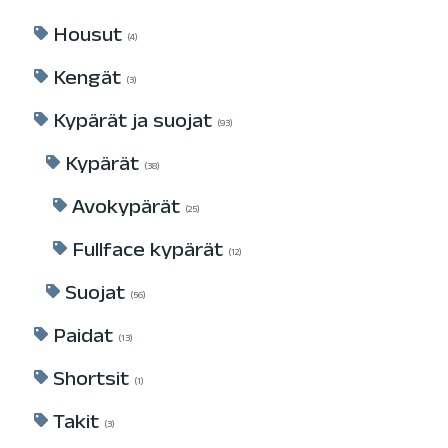
Housut
4
Kengät
3
Kypärät ja suojat
93
Kypärät
38
Avokypärät
25
Fullface kypärät
12
Suojat
56
Paidat
13
Shortsit
1
Takit
3