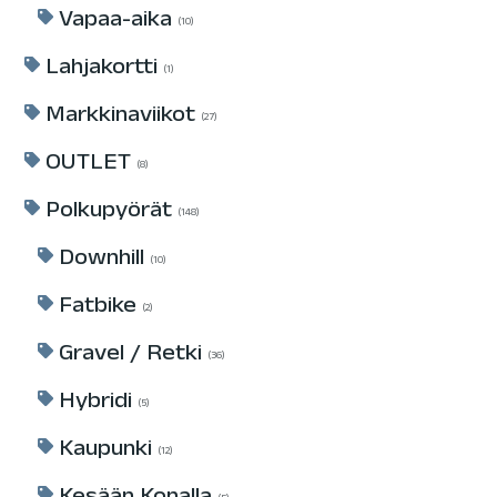
Vapaa-aika
10
Lahjakortti
1
Markkinaviikot
27
OUTLET
8
Polkupyörät
148
Downhill
10
Fatbike
2
Gravel / Retki
36
Hybridi
5
Kaupunki
12