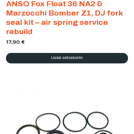
ANSO Fox Float 36 NA2 &
Marzocchi Bomber Z1, DJ fork
seal kit – air spring service
rebuild
17,90
€
Lisää ostoskoriin