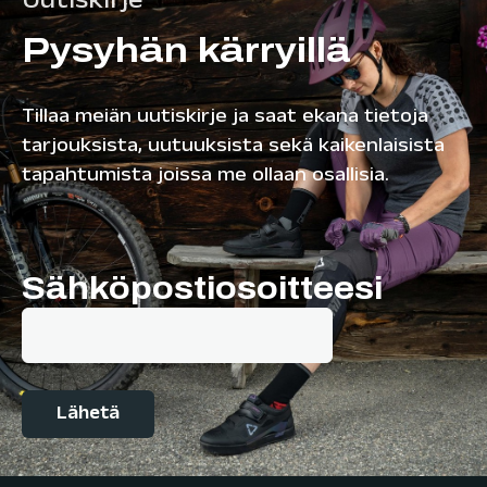
Uutiskirje
Pysyhän kärryillä
Tillaa meiän uutiskirje ja saat ekana tietoja
tarjouksista, uutuuksista sekä kaikenlaisista
tapahtumista joissa me ollaan osallisia.
Sähköpostiosoitteesi