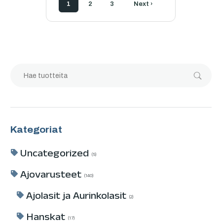
1
2
3
Next ›
Kategoriat
Uncategorized
5
Ajovarusteet
140
Ajolasit ja Aurinkolasit
2
Hanskat
17