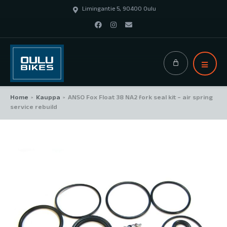
Limingantie 5, 90400 Oulu
Home
Kauppa
ANSO Fox Float 38 NA2 fork seal kit – air spring
>
>
service rebuild