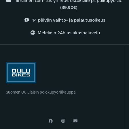
Ilmainen toimitus yli 150€ ostoksille pl. polkupyörät
(39,90€)
14 päivän vaihto- ja palautusoikeus
Melekein 24h asiakaspalavelu
Suomen Oululaisin polokupyöräkauppa