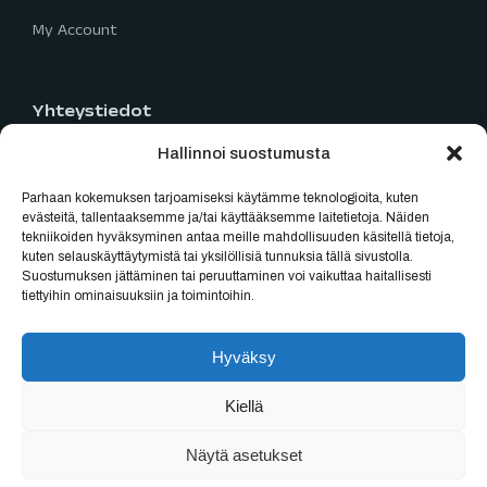
My Account
Yhteystiedot
Hallinnoi suostumusta
Limingantie 5
90400 Oulu
Parhaan kokemuksen tarjoamiseksi käytämme teknologioita, kuten
040 777 2819
evästeitä, tallentaaksemme ja/tai käyttääksemme laitetietoja. Näiden
tekniikoiden hyväksyminen antaa meille mahdollisuuden käsitellä tietoja,
myynti@oulubikes.fi
kuten selauskäyttäytymistä tai yksilöllisiä tunnuksia tällä sivustolla.
Suostumuksen jättäminen tai peruuttaminen voi vaikuttaa haitallisesti
Arkisin: 10:00-18:00
tiettyihin ominaisuuksiin ja toimintoihin.
La: 10:00-15:00
Hyväksy
Kiellä
Sivut tehenyt Asmo
Näytä asetukset