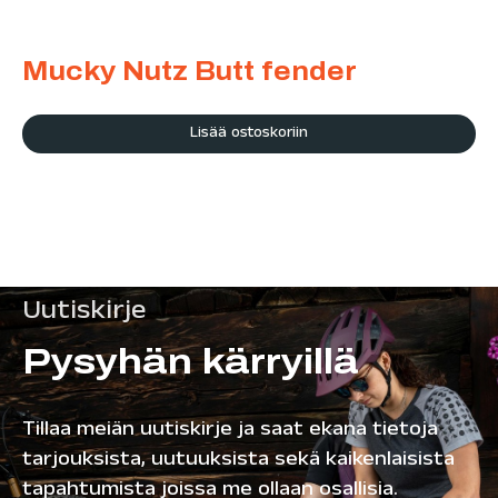
Mucky Nutz Butt fender
Lisää ostoskoriin
Uutiskirje
Pysyhän kärryillä
Tillaa meiän uutiskirje ja saat ekana tietoja
tarjouksista, uutuuksista sekä kaikenlaisista
tapahtumista joissa me ollaan osallisia.