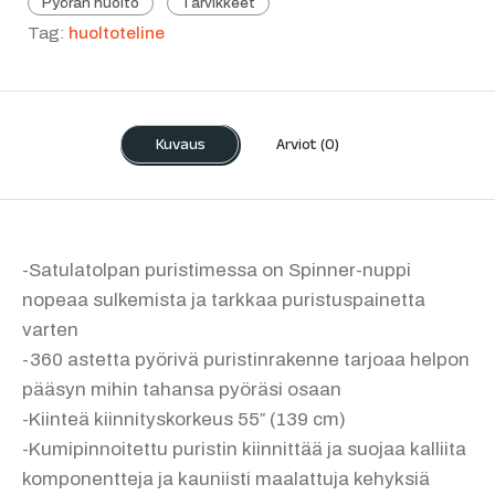
Pyörän huolto
Tarvikkeet
Tag:
huoltoteline
Kuvaus
Arviot (0)
-Satulatolpan puristimessa on Spinner-nuppi
nopeaa sulkemista ja tarkkaa puristuspainetta
varten
-360 astetta pyörivä puristinrakenne tarjoaa helpon
pääsyn mihin tahansa pyöräsi osaan
-Kiinteä kiinnityskorkeus 55″ (139 cm)
-Kumipinnoitettu puristin kiinnittää ja suojaa kalliita
komponentteja ja kauniisti maalattuja kehyksiä