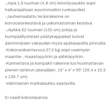
-Jopa 1,9 tuuman (4,8 cm) kiinnitysaukko sopii
halkaisijaltaan suurimmatkin runkoputket
-Jauhemaalattu teräsrakenne on
korroosionkestävä ja uskomattoman kestävä
-Jäykkä 52 tuuman (132 cm) pohja ja
kumipäällysteiset päätykappaleet luovat
äärimmäisen vakauden myös epätasaisilla pinnoilla
-Kokonaiskantavuus 27,2 kg sopii useimpiin
maantie-, maastopyöriin ja sähköpyöriin.
-Kannettava ja kompakti rakenne luo huomattavan
pienen taitetun jalanjäljen, 10″ x 4″ x 55″ (25,4 x 10,2
x 139,7 cm)
-Valinnainen matkalaukku saatavilla
Ei vaadi kokoonpanoa