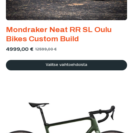
Mondraker Neat RR SL Oulu
Bikes Custom Build
4999,00
€
12599,00
€
Valitse vaihtoehdoista