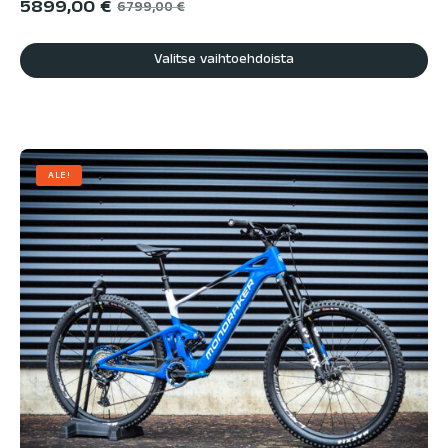
5899,00
€
6799,00
€
Valitse vaihtoehdoista
ALE!