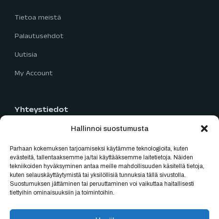
Tietoa meistä
Palautusehdot
Uutisia
My Account
Yhteystiedot
Hallinnoi suostumusta
Limingantie 5
90400 Oulu
Parhaan kokemuksen tarjoamiseksi käytämme teknologioita, kuten
040 777 2819
evästeitä, tallentaaksemme ja/tai käyttääksemme laitetietoja. Näiden
tekniikoiden hyväksyminen antaa meille mahdollisuuden käsitellä tietoja,
myynti@oulubikes.fi
kuten selauskäyttäytymistä tai yksilöllisiä tunnuksia tällä sivustolla.
Suostumuksen jättäminen tai peruuttaminen voi vaikuttaa haitallisesti
Arkisin: 10:00-18:00
tiettyihin ominaisuuksiin ja toimintoihin.
La: 10:00-15:00