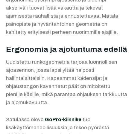
akseliväli tuovat lisää vakautta ja tekevät
ajamisesta rauhallista ja ennustettavaa. Matala
painopiste ja hyväntahtoinen geometria on
kehitetty erityisesti perheen nuorimmille ajajille.
Ergonomia ja ajotuntuma edellä
Uudistettu runkogeometria tarjoaa luonnollisen
ajoasennon, jossa lapsi yltää helposti
hallintalaitteisiin. Kapeammat kädensijat ja
ohjaustangon kavennetut päät on mitoitettu
pienille käsille, mikä parantaa ohjauksen tarkkuutta
ja ajomukavuutta.
Satulassa oleva
GoPro-kiinnike
tuo
lisäkäyttömahdollisuuksia ja tekee pyörästä