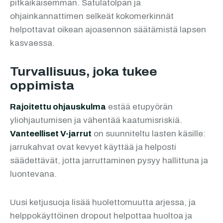
pitkäikäisemmän. Satulatolpan ja
ohjainkannattimen selkeät kokomerkinnät
helpottavat oikean ajoasennon säätämistä lapsen
kasvaessa.
Turvallisuus, joka tukee
oppimista
Rajoitettu ohjauskulma
estää etupyörän
yliohjautumisen ja vähentää kaatumisriskiä.
Vanteelliset V-jarrut
on suunniteltu lasten käsille:
jarrukahvat ovat kevyet käyttää ja helposti
säädettävät, jotta jarruttaminen pysyy hallittuna ja
luontevana.
Uusi ketjusuoja lisää huolettomuutta arjessa, ja
helppokäyttöinen dropout helpottaa huoltoa ja