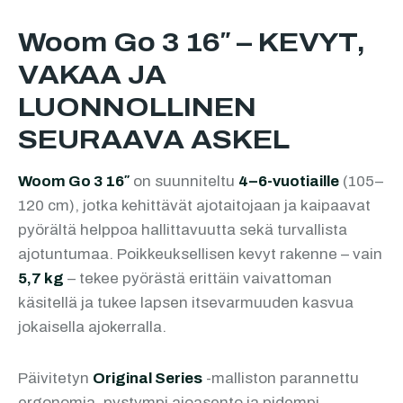
Woom Go 3 16″ – KEVYT,
VAKAA JA
LUONNOLLINEN
SEURAAVA ASKEL
Woom Go 3 16″
on suunniteltu
4–6-vuotiaille
(105–
120 cm), jotka kehittävät ajotaitojaan ja kaipaavat
pyörältä helppoa hallittavuutta sekä turvallista
ajotuntumaa. Poikkeuksellisen kevyt rakenne – vain
5,7 kg
– tekee pyörästä erittäin vaivattoman
käsitellä ja tukee lapsen itsevarmuuden kasvua
jokaisella ajokerralla.
Päivitetyn
Original Series
-malliston parannettu
ergonomia, pystympi ajoasento ja pidempi