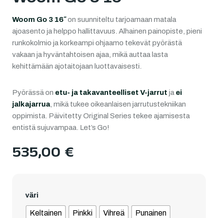
Woom Go 3 16″
on suunniteltu tarjoamaan matala
ajoasento ja helppo hallittavuus. Alhainen painopiste, pieni
runkokolmio ja korkeampi ohjaamo tekevät pyörästä
vakaan ja hyväntahtoisen ajaa, mikä auttaa lasta
kehittämään ajotaitojaan luottavaisesti.
Pyörässä on
etu- ja takavanteelliset V-jarrut
ja
ei
jalkajarrua
, mikä tukee oikeanlaisen jarrutustekniikan
oppimista. Päivitetty Original Series tekee ajamisesta
entistä sujuvampaa. Let’s Go!
535,00
€
väri
Keltainen
Pinkki
Vihreä
Punainen