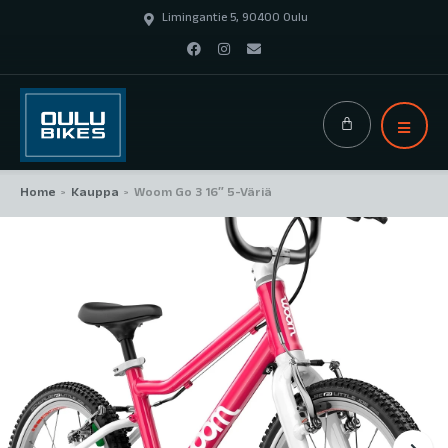
Limingantie 5, 90400 Oulu
Home
Kauppa
Woom Go 3 16″ 5-Väriä
>
>