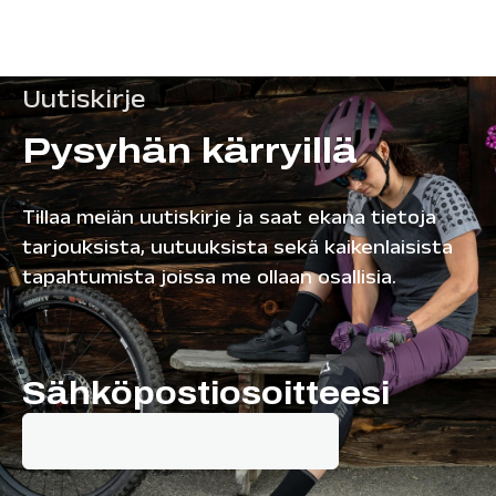
Uutiskirje
Pysyhän kärryillä
Tillaa meiän uutiskirje ja saat ekana tietoja
tarjouksista, uutuuksista sekä kaikenlaisista
tapahtumista joissa me ollaan osallisia.
Sähköpostiosoitteesi