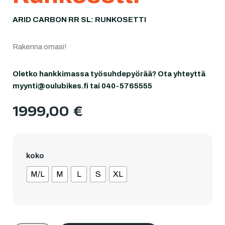
ARID CARBON RR SL: RUNKOSETTI
Rakenna omasi!
Oletko hankkimassa työsuhdepyörää? Ota yhteyttä
myynti@oulubikes.fi tai 040-5765555
1999,00
€
koko
M/L
M
L
S
XL