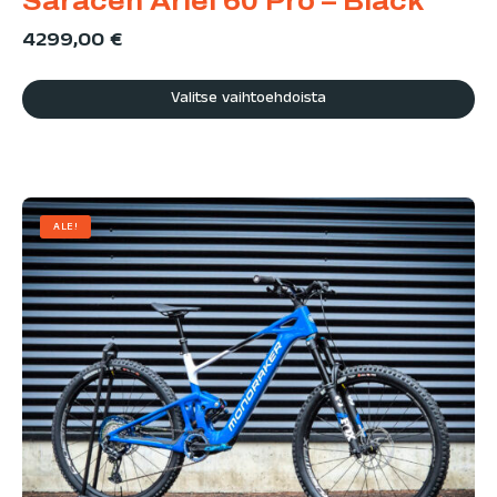
Saracen Ariel 60 Pro – Black
4299,00
€
Valitse vaihtoehdoista
ALE!