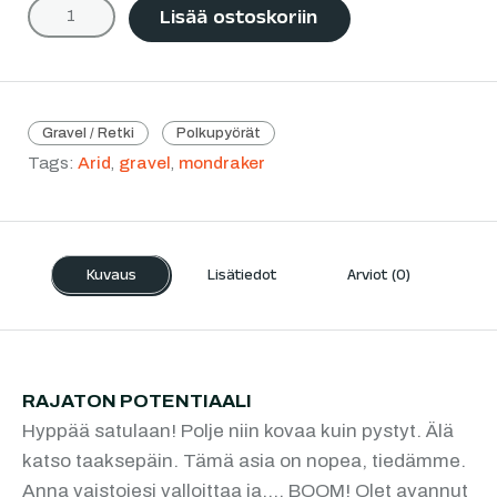
Lisää ostoskoriin
Gravel / Retki
Polkupyörät
Tags:
Arid
,
gravel
,
mondraker
Kuvaus
Lisätiedot
Arviot (0)
RAJATON POTENTIAALI
Hyppää satulaan! Polje niin kovaa kuin pystyt. Älä
katso taaksepäin. Tämä asia on nopea, tiedämme.
Anna vaistojesi valloittaa ja…. BOOM! Olet avannut