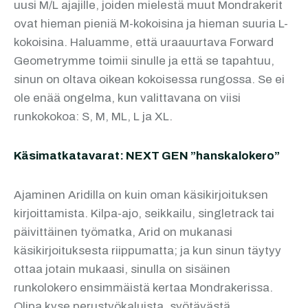
uusi M/L ajajille, joiden mielestä muut Mondrakerit
ovat hieman pieniä M-kokoisina ja hieman suuria L-
kokoisina. Haluamme, että uraauurtava Forward
Geometrymme toimii sinulle ja että se tapahtuu,
sinun on oltava oikean kokoisessa rungossa. Se ei
ole enää ongelma, kun valittavana on viisi
runkokokoa: S, M, ML, L ja XL.
Käsimatkatavarat: NEXT GEN ”hanskalokero”
Ajaminen Aridilla on kuin oman käsikirjoituksen
kirjoittamista. Kilpa-ajo, seikkailu, singletrack tai
päivittäinen työmatka, Arid on mukanasi
käsikirjoituksesta riippumatta; ja kun sinun täytyy
ottaa jotain mukaasi, sinulla on sisäinen
runkolokero ensimmäistä kertaa Mondrakerissa.
Olipa kyse perustyökaluista, syötävästä,