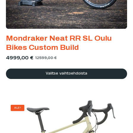
Mondraker Neat RR SL Oulu
Bikes Custom Build
4999,00
€
12599,00
€
Valitse vaihtoehdoista
ALE!