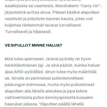
asiakirjoista tai vaatteista, Mondrakerin ”Carry-On” -
järjestelmä auttaa sinua. Pääset käsiksi alaputken
vesitiiviin ja pölytiiviin kannen kautta, joten voit
kuljettaa tärkeimmät tavarat turvallisesti.
Turvallisesti ja hiljaisesti.
VESIPULLOT MINNE HALUAT
Mitä tulee ajamiseen, Gravel pyöräily on hyvin
henkilökohtainen laji. Ja sinä päätät, kuinka haluat
ajaa ARID-pyörälläsi, sinun tulee myös määrittää
se. Sinulla on perinteiset pullonkiinnikkeet
päärungon kolmiossa, mutta myös pullotelineet
alaputken alla lähellä alatukea ja jopa kolme
vaihtoehtoista pullon kiinnityspistettä kussakin
haarukan jalassa. Yläputken päällä lähellä