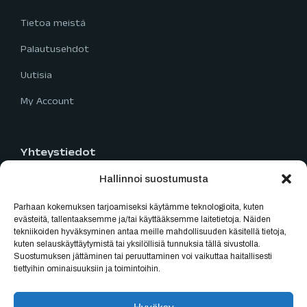
Tietoa meistä
Palautusehdot
Uutisia
My Account
Yhteystiedot
Hallinnoi suostumusta
Limingantie 5
90400 Oulu
Parhaan kokemuksen tarjoamiseksi käytämme teknologioita, kuten
040 777 2819
evästeitä, tallentaaksemme ja/tai käyttääksemme laitetietoja. Näiden
tekniikoiden hyväksyminen antaa meille mahdollisuuden käsitellä tietoja,
myynti@oulubikes.fi
kuten selauskäyttäytymistä tai yksilöllisiä tunnuksia tällä sivustolla.
Suostumuksen jättäminen tai peruuttaminen voi vaikuttaa haitallisesti
Arkisin: 10:00-18:00
tiettyihin ominaisuuksiin ja toimintoihin.
La: 10:00-15:00