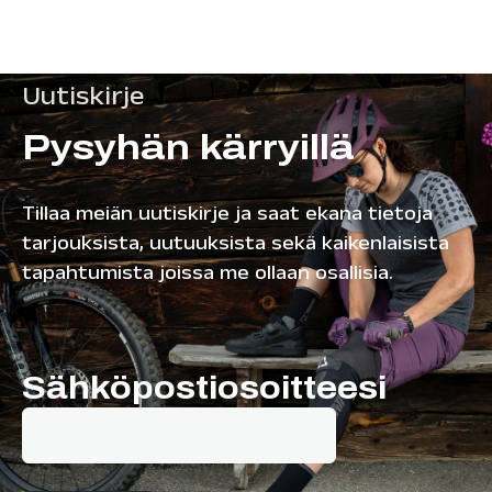
Uutiskirje
Pysyhän kärryillä
Tillaa meiän uutiskirje ja saat ekana tietoja
tarjouksista, uutuuksista sekä kaikenlaisista
tapahtumista joissa me ollaan osallisia.
Sähköpostiosoitteesi