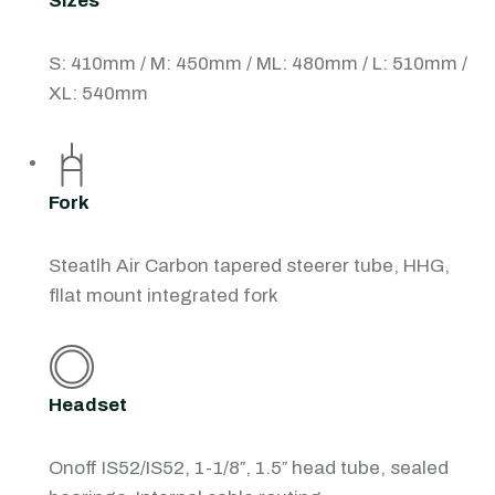
Sizes
S: 410mm / M: 450mm / ML: 480mm / L: 510mm /
XL: 540mm
Fork
Steatlh Air Carbon tapered steerer tube, HHG,
fllat mount integrated fork
Headset
Onoff IS52/IS52, 1-1/8″, 1.5″ head tube, sealed