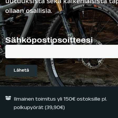
uutuuksista sekä kaikenlaisista t
ollaan osallisia.
Sähköpostiosoitteesi
Ilmainen toimitus yli 150€ ostoksille pl.
polkupyörät (39,90€)