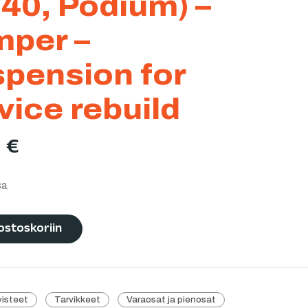
 40, Podium) –
per –
pension for
vice rebuild
0
€
sa
ostoskoriin
ivisteet
Tarvikkeet
Varaosat ja pienosat