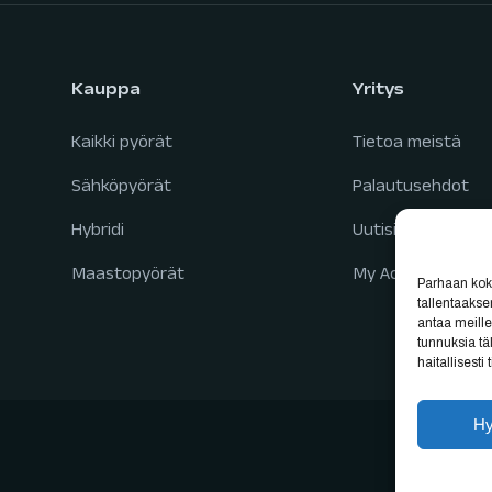
Kauppa
Yritys
Kaikki pyörät
Tietoa meistä
Sähköpyörät
Palautusehdot
Hybridi
Uutisia
Maastopyörät
My Account
Parhaan kok
tallentaaks
antaa meille
tunnuksia tä
haitallisesti
H