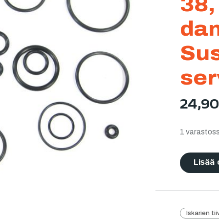
38,
dam
Sus
ser
24,9
1 varastos
Lisää 
Iskarien ti