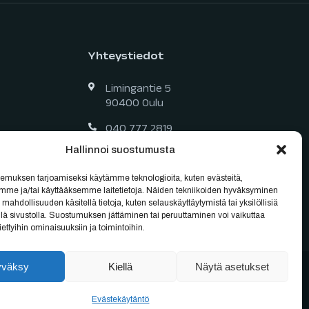
Yhteystiedot
Limingantie 5
90400 Oulu
040 777 2819
Hallinnoi suostumusta
myynti@oulubikes.fi
Arkisin: 10:00-18:00
emuksen tarjoamiseksi käytämme teknologioita, kuten evästeitä,
emme ja/tai käyttääksemme laitetietoja. Näiden tekniikoiden hyväksyminen
La: 10:00-15:00
 mahdollisuuden käsitellä tietoja, kuten selauskäyttäytymistä tai yksilöllisiä
llä sivustolla. Suostumuksen jättäminen tai peruuttaminen voi vaikuttaa
 tiettyihin ominaisuuksiin ja toimintoihin.
yväksy
Kiellä
Näytä asetukset
Evästekäytäntö