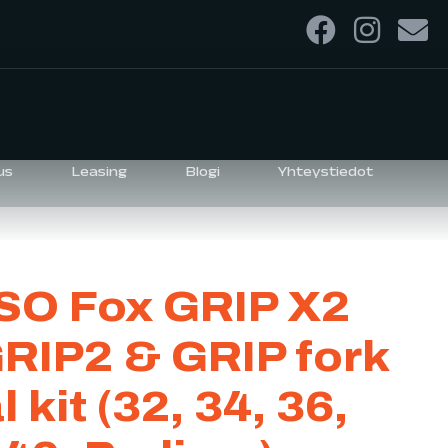
us
Leasing
Blogi
Yhteystiedot
SO Fox GRIP X2
RIP2 & GRIP fork
l kit (32, 34, 36,