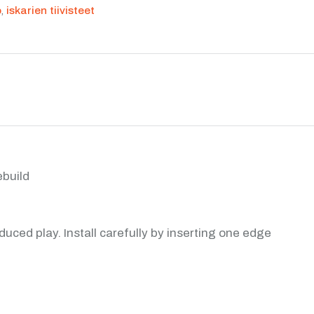
o
,
iskarien tiivisteet
ebuild
duced play. Install carefully by inserting one edge