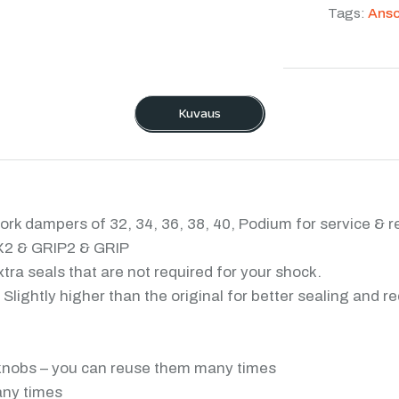
Tags:
Ans
Kuvaus
rk dampers of 32, 34, 36, 38, 40, Podium for service & r
P X2 & GRIP2 & GRIP
ra seals that are not required for your shock.
Slightly higher than the original for better sealing and re
knobs – you can reuse them many times
any times