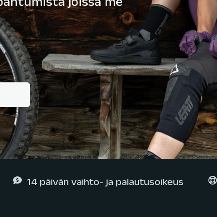
apahtumista joissa me
14 päivän vaihto- ja palautusoikeus