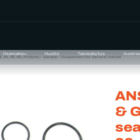
Osamaksu
Huolto
Talvisäilytys
Vuokra
34, 36, 38, 40, Podium) – damper –Suspension for service rebuild
AN
& G
sea