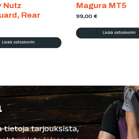
 Nutz
Magura MT5
ard, Rear
99,00
€
Lisää ostoskoriin
Lisää ostoskoriin
ä
 tietoja tarjouksista,