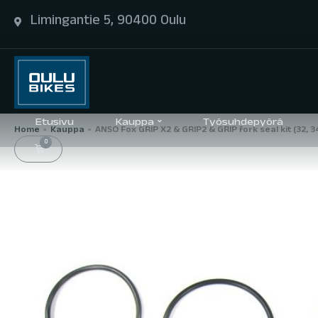
Limingantie 5, 90400 Oulu
Etusivu
Kauppa
Työsuhdepyörä
Home
Kauppa
ANSO Fox GRIP X2 & GRIP2 & GRIP fork seal kit (32, 
>
>
0