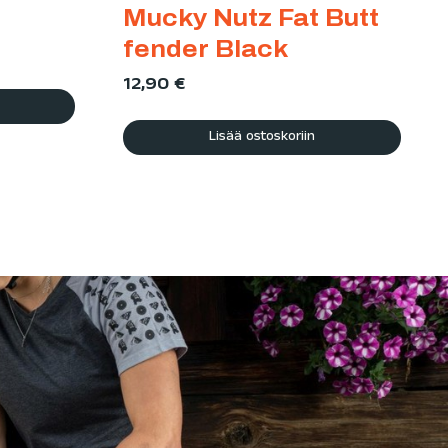
Mucky Nutz Fat Butt
fender Black
12,90
€
Lisää ostoskoriin