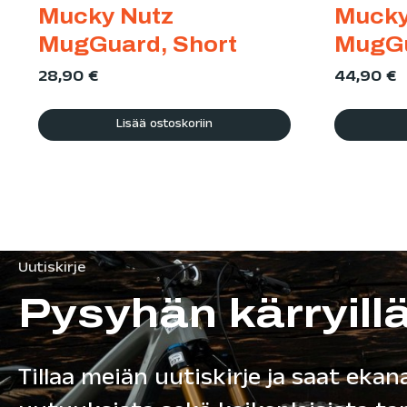
Mucky Nutz
Mucky
MugGuard, Short
MugGu
28,90
€
44,90
€
Lisää ostoskoriin
Uutiskirje
Pysyhän kärryill
Tillaa meiän uutiskirje ja saat ekana