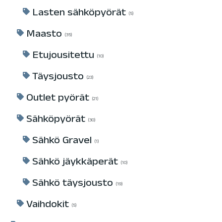
Lasten sähköpyörät
5
Maasto
35
Etujousitettu
10
Täysjousto
23
Outlet pyörät
21
Sähköpyörät
30
Sähkö Gravel
1
Sähkö jäykkäperät
10
Sähkö täysjousto
19
Vaihdokit
5