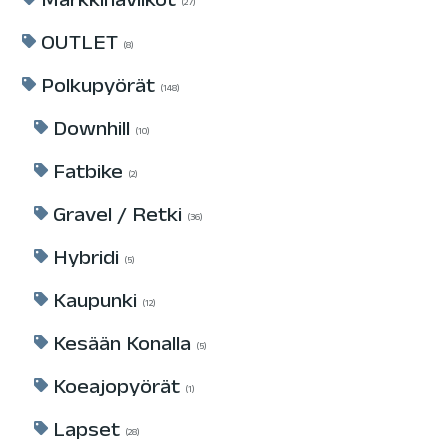
Markkinaviikot
27
OUTLET
8
Polkupyörät
148
Downhill
10
Fatbike
2
Gravel / Retki
36
Hybridi
5
Kaupunki
12
Kesään Konalla
5
Koeajopyörät
1
Lapset
28