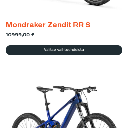
Mondraker Zendit RR S
10999,00
€
Valitse vaihtoehdoista