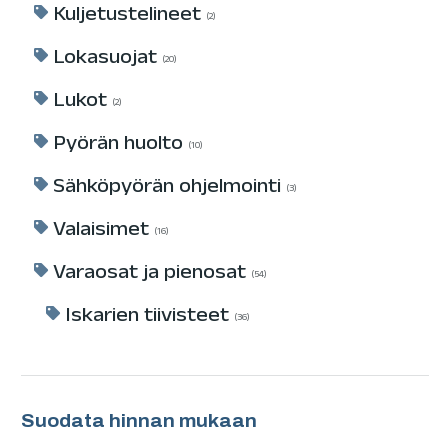
Kuljetustelineet
2
Lokasuojat
20
Lukot
2
Pyörän huolto
10
Sähköpyörän ohjelmointi
3
Valaisimet
16
Varaosat ja pienosat
54
Iskarien tiivisteet
36
Suodata hinnan mukaan