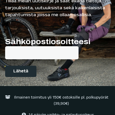
Tillaa meiän uutiskirje ja saat ekana tietoja
tarjouksista, uutuuksista sekä kaikenlaisista
tapahtumista joissa me ollaan osallisia.
Sähköpostiosoitteesi
Ilmainen toimitus yli 150€ ostoksille pl. polkupyörät
(39,90€)