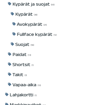
Kypärät ja suojat
93
Kypärät
38
Avokypärät
25
Fullface kypärät
12
Suojat
56
Paidat
13
Shortsit
1
Takit
3
Vapaa-aika
10
Lahjakortti
1