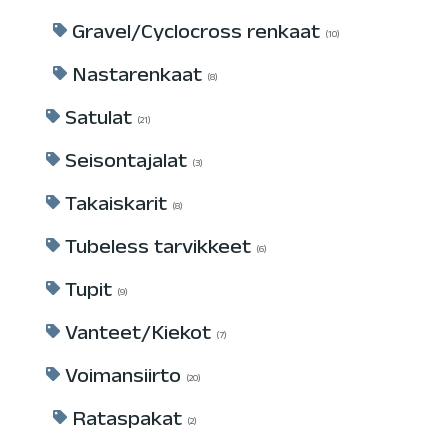
Gravel/Cyclocross renkaat
10
Nastarenkaat
8
Satulat
21
Seisontajalat
3
Takaiskarit
8
Tubeless tarvikkeet
6
Tupit
9
Vanteet/Kiekot
7
Voimansiirto
20
Rataspakat
2