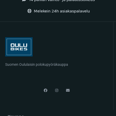
14 päivän vaihto- ja palautusoikeus
Melekein 24h asiakaspalavelu
Suomen Oululaisin polokupyöräkauppa