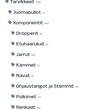
Tarvikkeet
335
Juomapullot
1
Komponentit
232
Dropperit
6
Etuhaarukat
9
Jarrut
30
Kammet
1
Navat
5
Ohjaustangot ja Stemmit
12
Polkimet
11
Renkaat
85