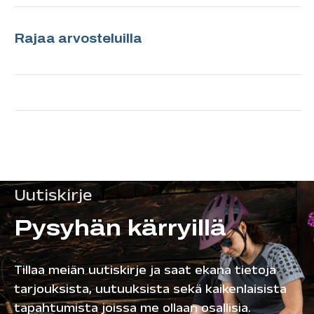
Rajaa arvosteluilla
Uutiskirje
Pysyhän kärryillä
Tillaa meiän uutiskirje ja saat ekana tietoja
tarjouksista, uutuuksista sekä kaikenlaisista
tapahtumista joissa me ollaan osallisia.