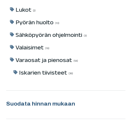
Lukot
2
Pyörän huolto
10
Sähköpyörän ohjelmointi
3
Valaisimet
16
Varaosat ja pienosat
54
Iskarien tiivisteet
36
Suodata hinnan mukaan