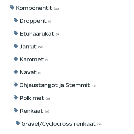
Komponentit
232
Dropperit
6
Etuhaarukat
9
Jarrut
30
Kammet
1
Navat
5
Ohjaustangot ja Stemmit
12
Polkimet
11
Renkaat
85
Gravel/Cyclocross renkaat
10