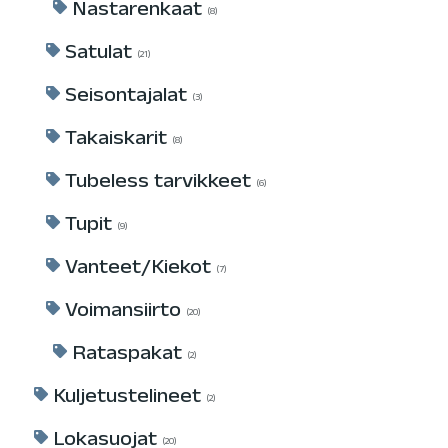
Nastarenkaat
8
Satulat
21
Seisontajalat
3
Takaiskarit
8
Tubeless tarvikkeet
6
Tupit
9
Vanteet/Kiekot
7
Voimansiirto
20
Rataspakat
2
Kuljetustelineet
2
Lokasuojat
20