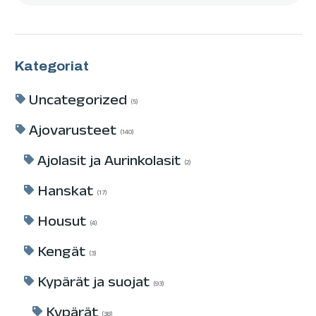
Kategoriat
Uncategorized
5
Ajovarusteet
140
Ajolasit ja Aurinkolasit
2
Hanskat
17
Housut
4
Kengät
3
Kypärät ja suojat
93
Kypärät
38