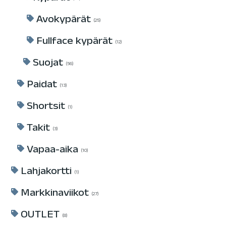
Avokypärät
25
Fullface kypärät
12
Suojat
56
Paidat
13
Shortsit
1
Takit
3
Vapaa-aika
10
Lahjakortti
1
Markkinaviikot
27
OUTLET
8