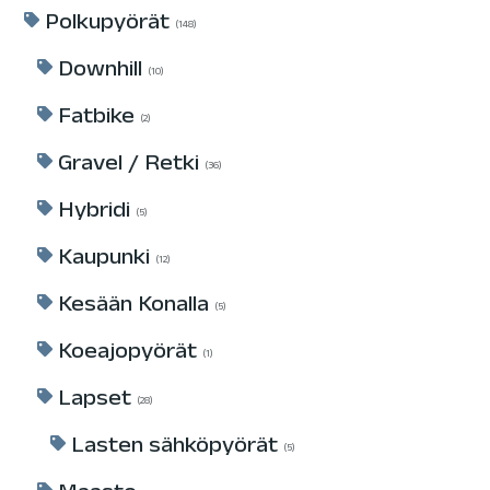
Polkupyörät
148
Downhill
10
Fatbike
2
Gravel / Retki
36
Hybridi
5
Kaupunki
12
Kesään Konalla
5
Koeajopyörät
1
Lapset
28
Lasten sähköpyörät
5