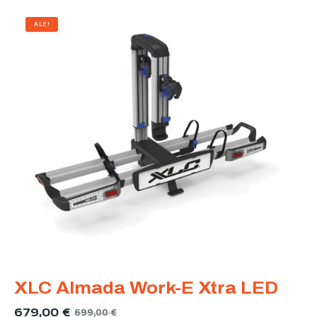
ALE!
XLC Almada Work-E Xtra LED
679,00
€
699,00
€