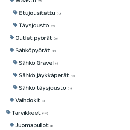
Maasto
35
Etujousitettu
10
Täysjousto
23
Outlet pyörät
21
Sähköpyörät
30
Sähkö Gravel
1
Sähkö jäykkäperät
10
Sähkö täysjousto
19
Vaihdokit
5
Tarvikkeet
335
Juomapullot
1