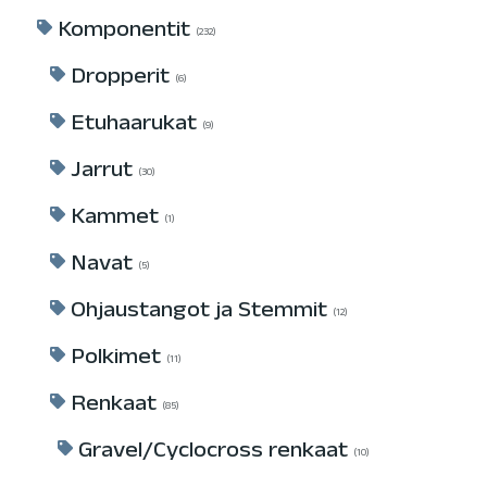
Komponentit
232
Dropperit
6
Etuhaarukat
9
Jarrut
30
Kammet
1
Navat
5
Ohjaustangot ja Stemmit
12
Polkimet
11
Renkaat
85
Gravel/Cyclocross renkaat
10