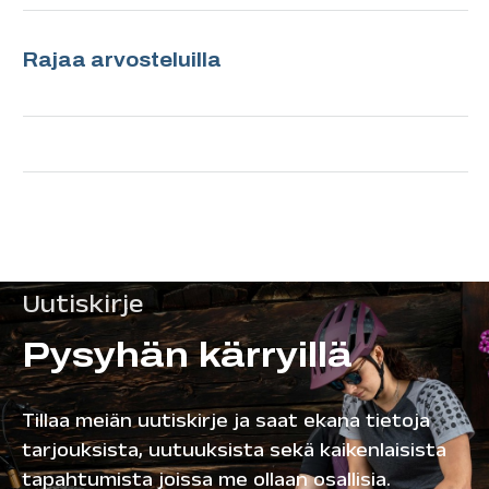
Rajaa arvosteluilla
Uutiskirje
Pysyhän kärryillä
Tillaa meiän uutiskirje ja saat ekana tietoja
tarjouksista, uutuuksista sekä kaikenlaisista
tapahtumista joissa me ollaan osallisia.