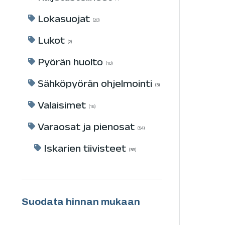
Lokasuojat
20
Lukot
2
Pyörän huolto
10
Sähköpyörän ohjelmointi
3
Valaisimet
16
Varaosat ja pienosat
54
Iskarien tiivisteet
36
Suodata hinnan mukaan