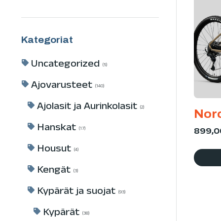
Kategoriat
Uncategorized
5
Ajovarusteet
140
Ajolasit ja Aurinkolasit
2
Nor
Hanskat
899,
17
Housut
4
Kengät
3
Kypärät ja suojat
93
Kypärät
38