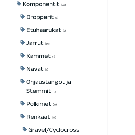
Komponentit
232
Dropperit
6
Etuhaarukat
9
Jarrut
30
Kammet
1
Navat
5
Ohjaustangot ja
Stemmit
12
Polkimet
11
Renkaat
85
Gravel/Cyclocross