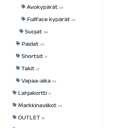
Avokypärät
25
Fullface kypärät
12
Suojat
56
Paidat
13
Shortsit
1
Takit
3
Vapaa-aika
10
Lahjakortti
1
Markkinaviikot
27
OUTLET
8