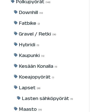
Polkupyörät
148
Downhill
10
Fatbike
2
Gravel / Retki
36
Hybridi
5
Kaupunki
12
Kesään Konalla
5
Koeajopyörät
1
Lapset
28
Lasten sähköpyörät
5
Maasto
35