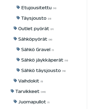
Etujousitettu
10
Täysjousto
23
Outlet pyörät
21
Sähköpyörät
30
Sähkö Gravel
1
Sähkö jäykkäperät
10
Sähkö täysjousto
19
Vaihdokit
5
Tarvikkeet
335
Juomapullot
1