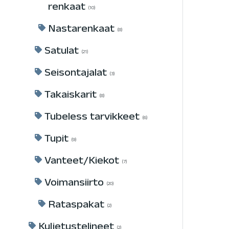
renkaat
10
Nastarenkaat
8
Satulat
21
Seisontajalat
3
Takaiskarit
8
Tubeless tarvikkeet
6
Tupit
9
Vanteet/Kiekot
7
Voimansiirto
20
Rataspakat
2
Kuljetustelineet
2