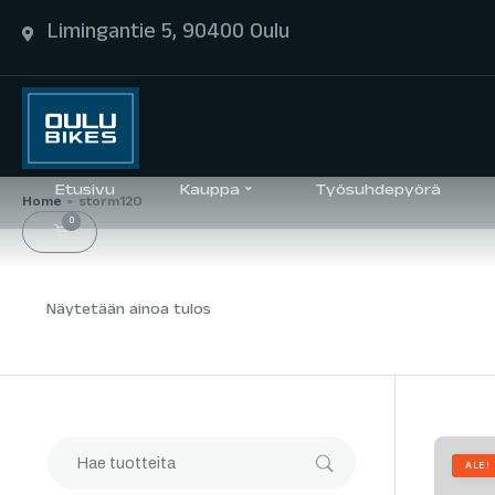
Limingantie 5, 90400 Oulu
Etusivu
Kauppa
Työsuhdepyörä
Home
storm120
>
0
Näytetään ainoa tulos
ALE!