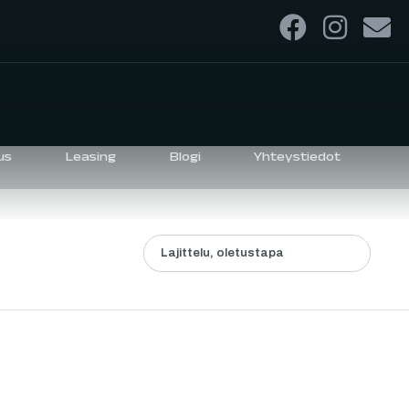
us
Leasing
Blogi
Yhteystiedot