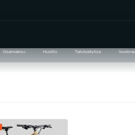
Osamaksu
Huolto
Talvisäilytys
Vuokra