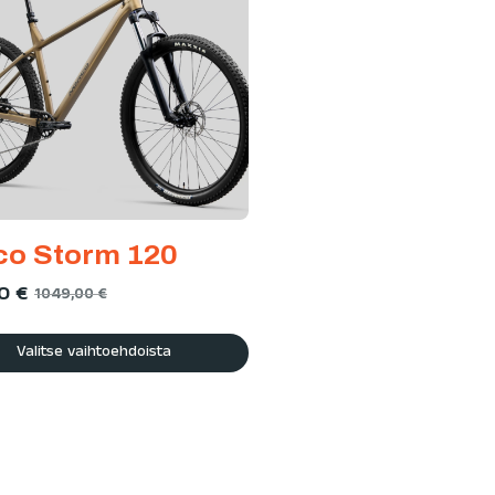
co Storm 120
00
€
1049,00
€
Valitse vaihtoehdoista