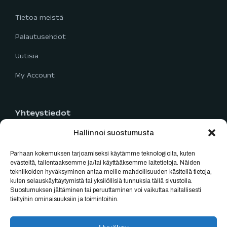
Tietoa meistä
Palautusehdot
Uutisia
My Account
Yhteystiedot
Hallinnoi suostumusta
Limingantie 5
90400 Oulu
Parhaan kokemuksen tarjoamiseksi käytämme teknologioita, kuten
040 777 2819
evästeitä, tallentaaksemme ja/tai käyttääksemme laitetietoja. Näiden
tekniikoiden hyväksyminen antaa meille mahdollisuuden käsitellä tietoja,
myynti@oulubikes.fi
kuten selauskäyttäytymistä tai yksilöllisiä tunnuksia tällä sivustolla.
Suostumuksen jättäminen tai peruuttaminen voi vaikuttaa haitallisesti
Arkisin: 10:00-18:00
tiettyihin ominaisuuksiin ja toimintoihin.
La: 10:00-15:00