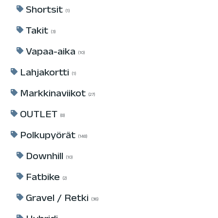
Shortsit
1
Takit
3
Vapaa-aika
10
Lahjakortti
1
Markkinaviikot
27
OUTLET
8
Polkupyörät
148
Downhill
10
Fatbike
2
Gravel / Retki
36