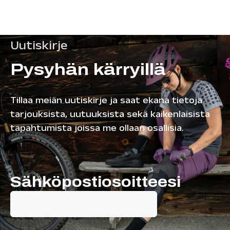
Uutiskirje
Pysyhän kärryillä
Tillaa meiän uutiskirje ja saat ekana tietoja
tarjouksista, uutuuksista sekä kaikenlaisista
tapahtumista joissa me ollaan osallisia.
Sähköpostiosoitteesi