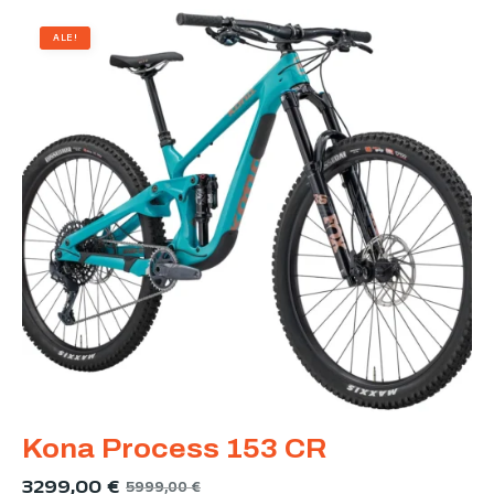
ALE!
Kona Process 153 CR
3299,00
€
5999,00
€