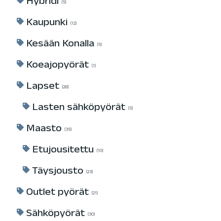
Hybridi
5
Kaupunki
12
Kesään Konalla
5
Koeajopyörät
1
Lapset
28
Lasten sähköpyörät
5
Maasto
35
Etujousitettu
10
Täysjousto
23
Outlet pyörät
21
Sähköpyörät
30