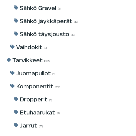
Sähkö Gravel
1
Sähkö jäykkäperät
10
Sähkö täysjousto
19
Vaihdokit
5
Tarvikkeet
335
Juomapullot
1
Komponentit
232
Dropperit
6
Etuhaarukat
9
Jarrut
30