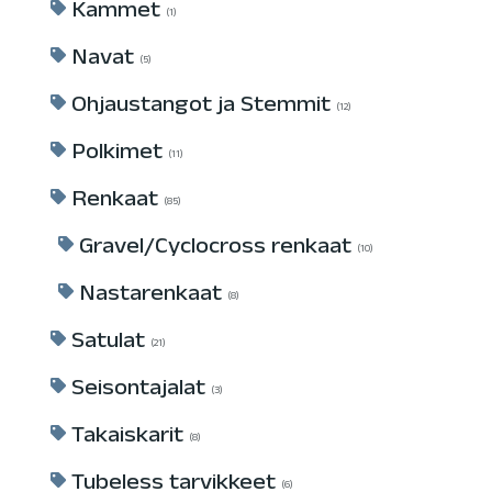
Kammet
1
Navat
5
Ohjaustangot ja Stemmit
12
Polkimet
11
Renkaat
85
Gravel/Cyclocross renkaat
10
Nastarenkaat
8
Satulat
21
Seisontajalat
3
Takaiskarit
8
Tubeless tarvikkeet
6