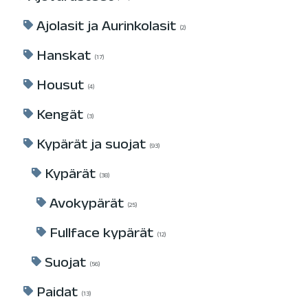
Ajolasit ja Aurinkolasit
2
Hanskat
17
Housut
4
Kengät
3
Kypärät ja suojat
93
Kypärät
38
Avokypärät
25
Fullface kypärät
12
Suojat
56
Paidat
13