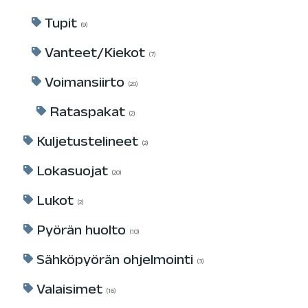
Tupit
9
Vanteet/Kiekot
7
Voimansiirto
20
Rataspakat
2
Kuljetustelineet
2
Lokasuojat
20
Lukot
2
Pyörän huolto
10
Sähköpyörän ohjelmointi
3
Valaisimet
16