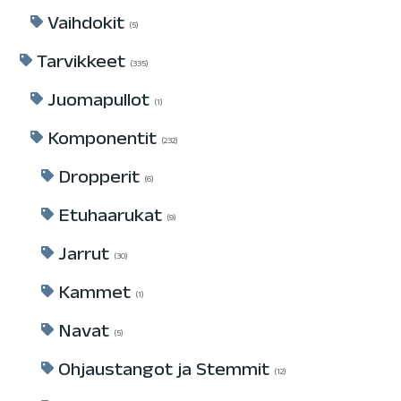
Vaihdokit
5
Tarvikkeet
335
Juomapullot
1
Komponentit
232
Dropperit
6
Etuhaarukat
9
Jarrut
30
Kammet
1
Navat
5
Ohjaustangot ja Stemmit
12