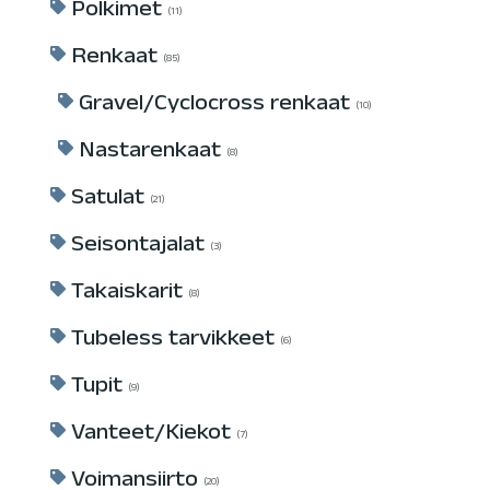
Polkimet
11
Renkaat
85
Gravel/Cyclocross renkaat
10
Nastarenkaat
8
Satulat
21
Seisontajalat
3
Takaiskarit
8
Tubeless tarvikkeet
6
Tupit
9
Vanteet/Kiekot
7
Voimansiirto
20