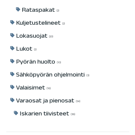
Rataspakat
2
Kuljetustelineet
2
Lokasuojat
20
Lukot
2
Pyörän huolto
10
Sähköpyörän ohjelmointi
3
Valaisimet
16
Varaosat ja pienosat
54
Iskarien tiivisteet
36