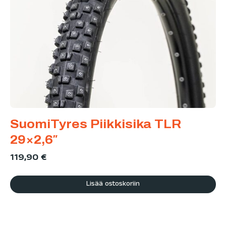
SuomiTyres Piikkisika TLR
29×2,6″
119,90
€
Lisää ostoskoriin