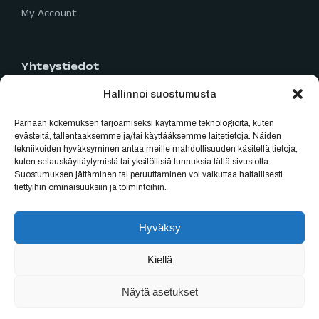
My Account
Yhteystiedot
Hallinnoi suostumusta
Limingantie 5
90400 Oulu
Parhaan kokemuksen tarjoamiseksi käytämme teknologioita, kuten
040 777 2819
evästeitä, tallentaaksemme ja/tai käyttääksemme laitetietoja. Näiden
tekniikoiden hyväksyminen antaa meille mahdollisuuden käsitellä tietoja,
myynti@oulubikes.fi
kuten selauskäyttäytymistä tai yksilöllisiä tunnuksia tällä sivustolla.
Suostumuksen jättäminen tai peruuttaminen voi vaikuttaa haitallisesti
Arkisin: 10:00-18:00
tiettyihin ominaisuuksiin ja toimintoihin.
La: 10:00-15:00
Hyväksy
Kiellä
Sivut tehenyt Asmo
Näytä asetukset