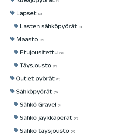
Koeajopyörät
1
Lapset
28
Lasten sähköpyörät
5
Maasto
35
Etujousitettu
10
Täysjousto
23
Outlet pyörät
21
Sähköpyörät
30
Sähkö Gravel
1
Sähkö jäykkäperät
10
Sähkö täysjousto
19