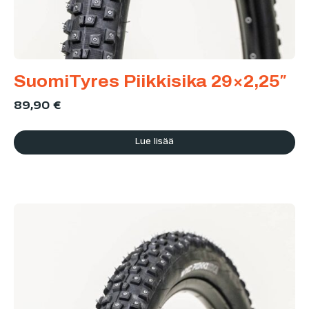
SuomiTyres Piikkisika 29×2,25″
89,90
€
Lue lisää