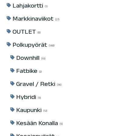
Lahjakortti
1
Markkinaviikot
27
OUTLET
8
Polkupyörät
148
Downhill
10
Fatbike
2
Gravel / Retki
36
Hybridi
5
Kaupunki
12
Kesään Konalla
5