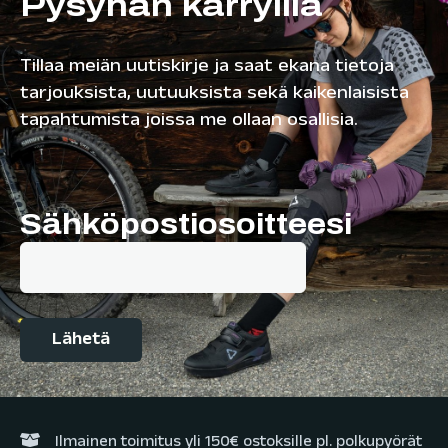
Pysyhän kärryillä
Tillaa meiän uutiskirje ja saat ekana tietoja
tarjouksista, uutuuksista sekä kaikenlaisista
tapahtumista joissa me ollaan osallisia.
Sähköpostiosoitteesi
Ilmainen toimitus yli 150€ ostoksille pl. polkupyörät