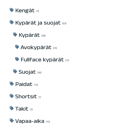
Kengät
3
Kypärät ja suojat
93
Kypärät
38
Avokypärät
25
Fullface kypärät
12
Suojat
56
Paidat
13
Shortsit
1
Takit
3
Vapaa-aika
10