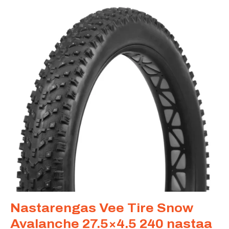
Nastarengas Vee Tire Snow
Avalanche 27.5×4.5 240 nastaa