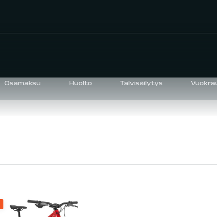
Osamaksu
Huolto
Talvisäilytys
Vuokra