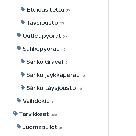
Etujousitettu
10
Täysjousto
23
Outlet pyörät
21
Sähköpyörät
30
Sähkö Gravel
1
Sähkö jäykkäperät
10
Sähkö täysjousto
19
Vaihdokit
5
Tarvikkeet
335
Juomapullot
1