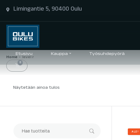
Limingantie 5, 90400 Oulu
Etusivu
Kauppa
Työsuhdepyörä
Home
level r
>
0
Näytetään ainoa tulos
ALE!