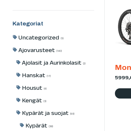
Kategoriat
Uncategorized
5
Ajovarusteet
140
Ajolasit ja Aurinkolasit
2
Mon
Hanskat
5999
17
Housut
4
Kengät
3
Kypärät ja suojat
93
Kypärät
38