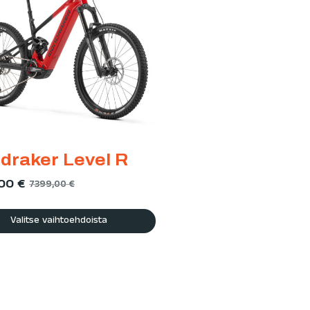
draker Level R
,00
€
7399,00
€
Valitse vaihtoehdoista