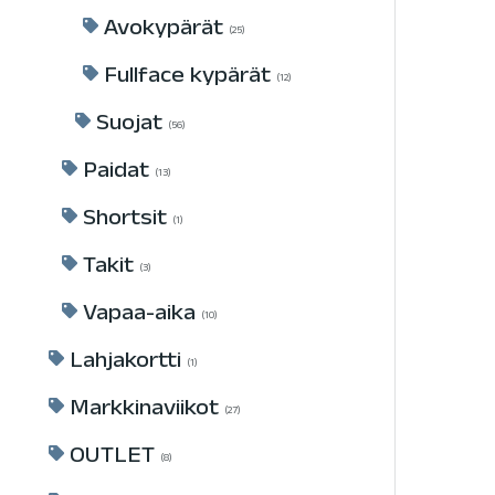
Avokypärät
25
Fullface kypärät
12
Suojat
56
Paidat
13
Shortsit
1
Takit
3
Vapaa-aika
10
Lahjakortti
1
Markkinaviikot
27
OUTLET
8