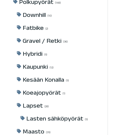
Polkupyörät
148
Downhill
10
Fatbike
2
Gravel / Retki
36
Hybridi
5
Kaupunki
12
Kesään Konalla
5
Koeajopyörät
1
Lapset
28
Lasten sähköpyörät
5
Maasto
35