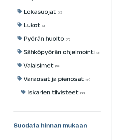
Lokasuojat
20
Lukot
2
Pyörän huolto
10
Sähköpyörän ohjelmointi
3
Valaisimet
16
Varaosat ja pienosat
54
Iskarien tiivisteet
36
Suodata hinnan mukaan