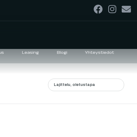
us
Leasing
Blogi
Yhteystiedot