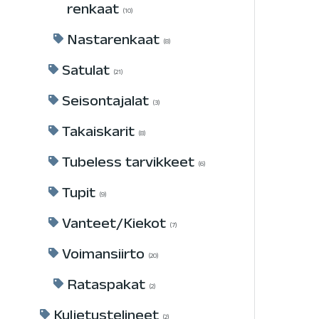
renkaat
10
Nastarenkaat
8
Satulat
21
Seisontajalat
3
Takaiskarit
8
Tubeless tarvikkeet
6
Tupit
9
Vanteet/Kiekot
7
Voimansiirto
20
Rataspakat
2
Kuljetustelineet
2