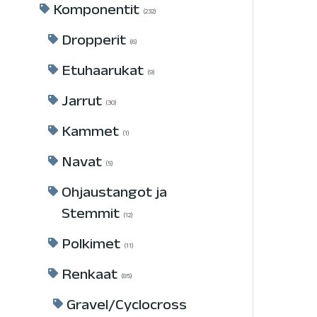
Komponentit
232
Dropperit
6
Etuhaarukat
9
Jarrut
30
Kammet
1
Navat
5
Ohjaustangot ja
Stemmit
12
Polkimet
11
Renkaat
85
Gravel/Cyclocross