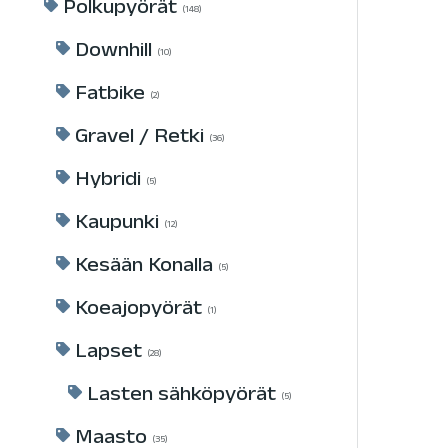
Polkupyörät
148
Downhill
10
Fatbike
2
Gravel / Retki
36
Hybridi
5
Kaupunki
12
Kesään Konalla
5
Koeajopyörät
1
Lapset
28
Lasten sähköpyörät
5
Maasto
35