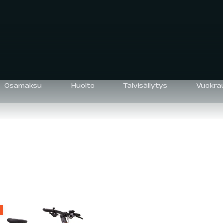
Osamaksu
Huolto
Talvisäilytys
Vuokra