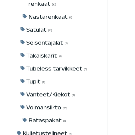
renkaat
10
Nastarenkaat
8
Satulat
21
Seisontajalat
3
Takaiskarit
8
Tubeless tarvikkeet
6
Tupit
9
Vanteet/Kiekot
7
Voimansiirto
20
Rataspakat
2
Kuljetustelineet
2