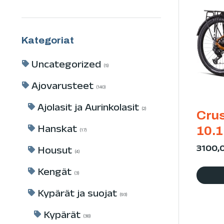
Kategoriat
Uncategorized
5
Ajovarusteet
140
Ajolasit ja Aurinkolasit
2
Crus
Hanskat
10.1
17
3100,
Housut
4
Kengät
3
Kypärät ja suojat
93
Kypärät
38