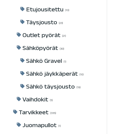
Etujousitettu
10
Täysjousto
23
Outlet pyörät
21
Sähköpyörät
30
Sähkö Gravel
1
Sähkö jäykkäperät
10
Sähkö täysjousto
19
Vaihdokit
5
Tarvikkeet
335
Juomapullot
1