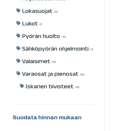
Lokasuojat
20
Lukot
2
Pyörän huolto
10
Sähköpyörän ohjelmointi
3
Valaisimet
16
Varaosat ja pienosat
54
Iskarien tiivisteet
36
Suodata hinnan mukaan