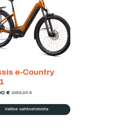
sis e-Country
1
00
€
3389,00
€
Valitse vaihtoehdoista