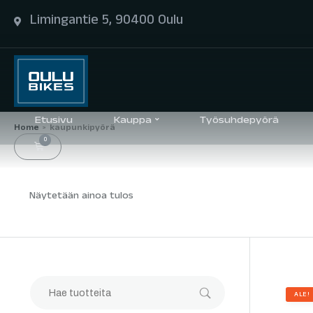
Limingantie 5, 90400 Oulu
Etusivu
Kauppa
Työsuhdepyörä
Home
kaupunkipyörä
>
0
Näytetään ainoa tulos
ALE!