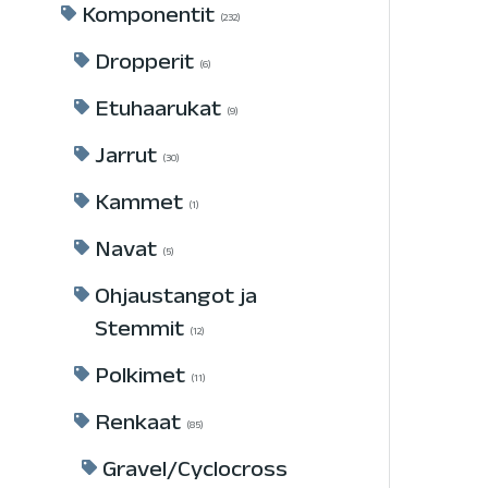
Komponentit
232
Dropperit
6
Etuhaarukat
9
Jarrut
30
Kammet
1
Navat
5
Ohjaustangot ja
Stemmit
12
Polkimet
11
Renkaat
85
Gravel/Cyclocross