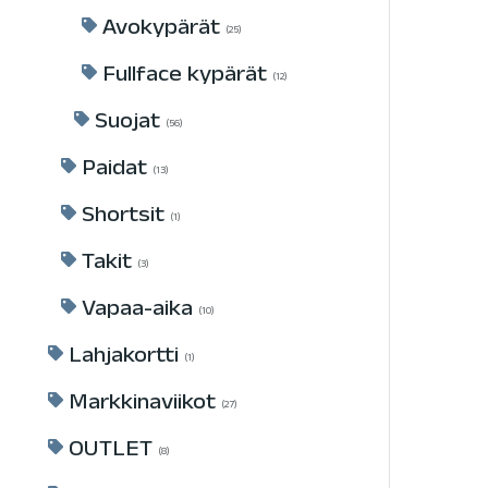
Avokypärät
25
Fullface kypärät
12
Suojat
56
Paidat
13
Shortsit
1
Takit
3
Vapaa-aika
10
Lahjakortti
1
Markkinaviikot
27
OUTLET
8