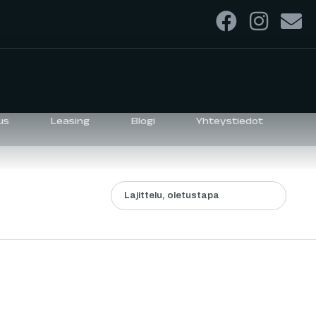
us
Leasing
Blogi
Yhteystiedot