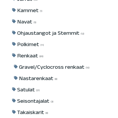
Jarrut
30
Kammet
1
Navat
5
Ohjaustangot ja Stemmit
12
Polkimet
11
Renkaat
85
Gravel/Cyclocross renkaat
10
Nastarenkaat
8
Satulat
21
Seisontajalat
3
Takaiskarit
8