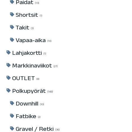
Paidat
13
Shortsit
1
Takit
3
Vapaa-aika
10
Lahjakortti
1
Markkinaviikot
27
OUTLET
8
Polkupyörät
148
Downhill
10
Fatbike
2
Gravel / Retki
36