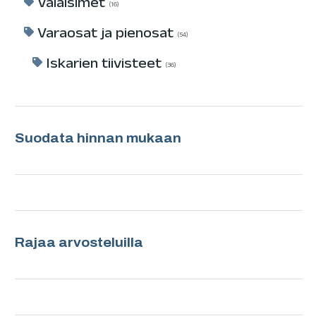
Valaisimet
16
Varaosat ja pienosat
54
Iskarien tiivisteet
36
Suodata hinnan mukaan
Rajaa arvosteluilla