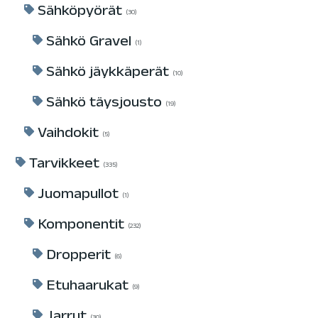
Sähköpyörät
30
Sähkö Gravel
1
Sähkö jäykkäperät
10
Sähkö täysjousto
19
Vaihdokit
5
Tarvikkeet
335
Juomapullot
1
Komponentit
232
Dropperit
6
Etuhaarukat
9