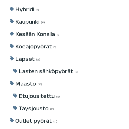
Hybridi
5
Kaupunki
12
Kesään Konalla
5
Koeajopyörät
1
Lapset
28
Lasten sähköpyörät
5
Maasto
35
Etujousitettu
10
Täysjousto
23
Outlet pyörät
21