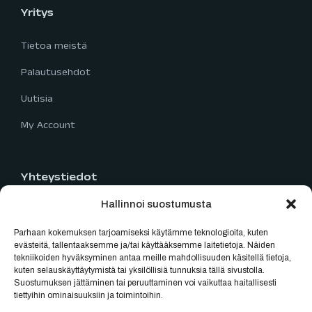
Yritys
Tietoa meistä
Palautusehdot
Uutisia
My Account
Yhteystiedot
Hallinnoi suostumusta
Limingantie 5
90400 Oulu
Parhaan kokemuksen tarjoamiseksi käytämme teknologioita, kuten
040 777 2819
evästeitä, tallentaaksemme ja/tai käyttääksemme laitetietoja. Näiden
tekniikoiden hyväksyminen antaa meille mahdollisuuden käsitellä tietoja,
myynti@oulubikes.fi
kuten selauskäyttäytymistä tai yksilöllisiä tunnuksia tällä sivustolla.
Suostumuksen jättäminen tai peruuttaminen voi vaikuttaa haitallisesti
Arkisin: 10:00-18:00
tiettyihin ominaisuuksiin ja toimintoihin.
La: 10:00-15:00