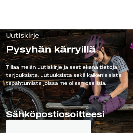
Uutiskirje
Pysyhän kärryillä
Tillaa meiän uutiskirje ja saat ekana tietoja
tarjouksista, uutuuksista sekä kaikenlaisista
tapahtumista joissa me ollaan osallisia.
Sähköpostiosoitteesi