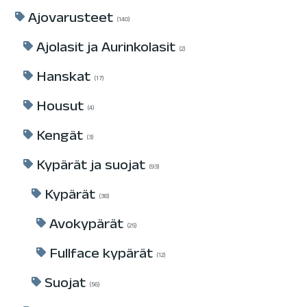
Ajovarusteet
140
Ajolasit ja Aurinkolasit
2
Hanskat
17
Housut
4
Kengät
3
Kypärät ja suojat
93
Kypärät
38
Avokypärät
25
Fullface kypärät
12
Suojat
56