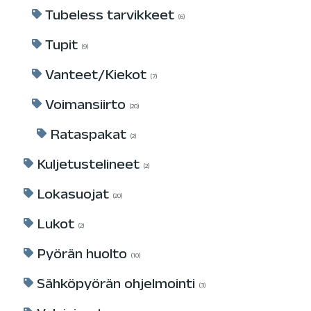
Tubeless tarvikkeet
6
Tupit
9
Vanteet/Kiekot
7
Voimansiirto
20
Rataspakat
2
Kuljetustelineet
2
Lokasuojat
20
Lukot
2
Pyörän huolto
10
Sähköpyörän ohjelmointi
3