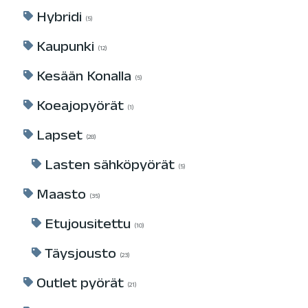
Hybridi
5
Kaupunki
12
Kesään Konalla
5
Koeajopyörät
1
Lapset
28
Lasten sähköpyörät
5
Maasto
35
Etujousitettu
10
Täysjousto
23
Outlet pyörät
21