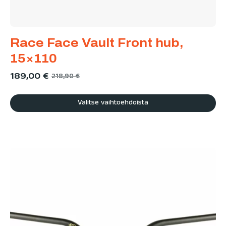
Race Face Vault Front hub,
15×110
189,00
€
218,90
€
Valitse vaihtoehdoista