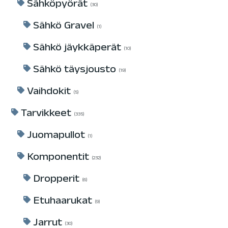
Sähköpyörät
30
Sähkö Gravel
1
Sähkö jäykkäperät
10
Sähkö täysjousto
19
Vaihdokit
5
Tarvikkeet
335
Juomapullot
1
Komponentit
232
Dropperit
6
Etuhaarukat
9
Jarrut
30