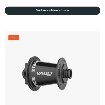
Valitse vaihtoehdoista
ALE!