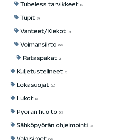
Tubeless tarvikkeet
6
Tupit
9
Vanteet/Kiekot
7
Voimansiirto
20
Rataspakat
2
Kuljetustelineet
2
Lokasuojat
20
Lukot
2
Pyörän huolto
10
Sähköpyörän ohjelmointi
3
Valaisimet
16