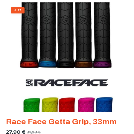
ALE!
Race Face Getta Grip, 33mm
27,90
€
31,90
€