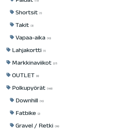
Paidat
13
Shortsit
1
Takit
3
Vapaa-aika
10
Lahjakortti
1
Markkinaviikot
27
OUTLET
8
Polkupyörät
148
Downhill
10
Fatbike
2
Gravel / Retki
36