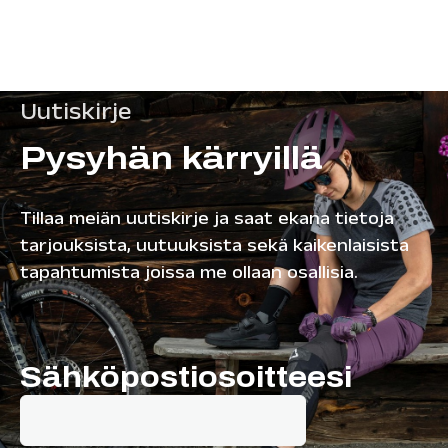
Uutiskirje
Pysyhän kärryillä
Tillaa meiän uutiskirje ja saat ekana tietoja
tarjouksista, uutuuksista sekä kaikenlaisista
tapahtumista joissa me ollaan osallisia.
Sähköpostiosoitteesi