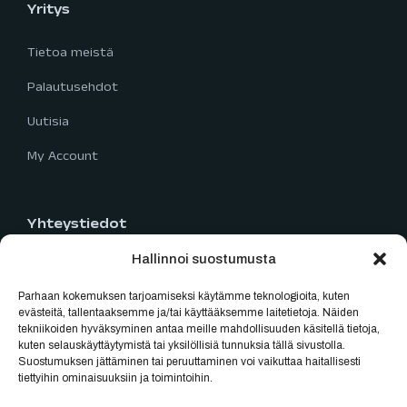
Yritys
Tietoa meistä
Palautusehdot
Uutisia
My Account
Yhteystiedot
Hallinnoi suostumusta
Limingantie 5
90400 Oulu
Parhaan kokemuksen tarjoamiseksi käytämme teknologioita, kuten
040 777 2819
evästeitä, tallentaaksemme ja/tai käyttääksemme laitetietoja. Näiden
tekniikoiden hyväksyminen antaa meille mahdollisuuden käsitellä tietoja,
myynti@oulubikes.fi
kuten selauskäyttäytymistä tai yksilöllisiä tunnuksia tällä sivustolla.
Suostumuksen jättäminen tai peruuttaminen voi vaikuttaa haitallisesti
Arkisin: 10:00-18:00
tiettyihin ominaisuuksiin ja toimintoihin.
La: 10:00-15:00