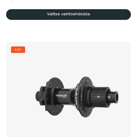
Valitse vaihtoehdoista
ALE!