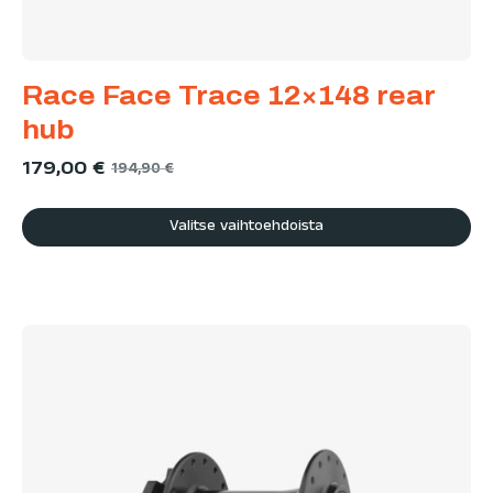
Race Face Trace 12×148 rear
hub
179,00
€
194,90
€
Valitse vaihtoehdoista