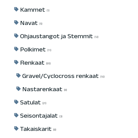
Kammet
1
Navat
5
Ohjaustangot ja Stemmit
12
Polkimet
11
Renkaat
85
Gravel/Cyclocross renkaat
10
Nastarenkaat
8
Satulat
21
Seisontajalat
3
Takaiskarit
8