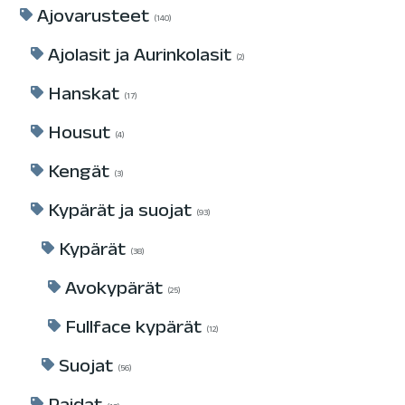
Ajovarusteet
140
Ajolasit ja Aurinkolasit
2
Hanskat
17
Housut
4
Kengät
3
Kypärät ja suojat
93
Kypärät
38
Avokypärät
25
Fullface kypärät
12
Suojat
56