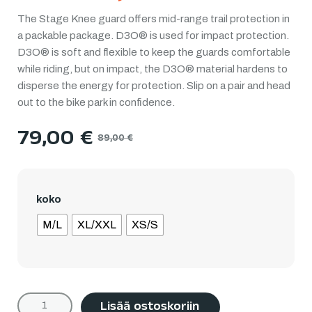
The Stage Knee guard offers mid-range trail protection in
a packable package. D3O® is used for impact protection.
D3O® is soft and flexible to keep the guards comfortable
while riding, but on impact, the D3O® material hardens to
disperse the energy for protection. Slip on a pair and head
out to the bike park in confidence.
79,00
€
89,00
€
koko
M/L
XL/XXL
XS/S
Lisää ostoskoriin