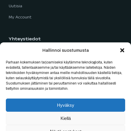
Uutisia
My Account
Yhteystiedot
Hallinnoi suostumusta
Limingantie 5
90400 Oulu
Parhaan kokemuksen tarjoamiseksi käytämme teknologioita, kuten
040 777 2819
evästeitä, tallentaaksemme ja/tai käyttääksemme laitetietoja. Näiden
tekniikoiden hyväksyminen antaa meille mahdollisuuden käsitellä tietoja,
myynti@oulubikes.fi
kuten selauskäyttäytymistä tai yksilöllisiä tunnuksia tällä sivustolla.
Suostumuksen jättäminen tai peruuttaminen voi vaikuttaa haitallisesti
Arkisin: 10:00-18:00
tiettyihin ominaisuuksiin ja toimintoihin.
La: 10:00-15:00
Hyväksy
Kiellä
Sivut tehenyt Asmo