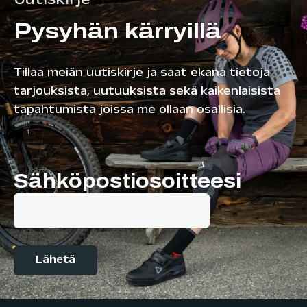
Uutiskirje
Pysyhän kärryillä
Tillaa meiän uutiskirje ja saat ekana tietoja
tarjouksista, uutuuksista sekä kaikenlaisista
tapahtumista joissa me ollaan osallisia.
Sähköpostiosoitteesi