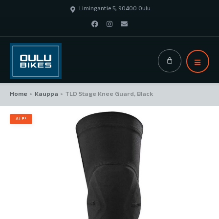
Limingantie 5, 90400 Oulu
Home
Kauppa
TLD Stage Knee Guard, Black
>
>
ALE!