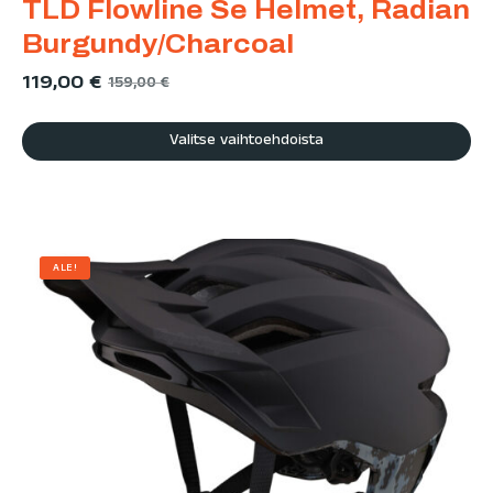
TLD Flowline Se Helmet, Radian
Burgundy/Charcoal
119,00
€
159,00
€
Valitse vaihtoehdoista
ALE!