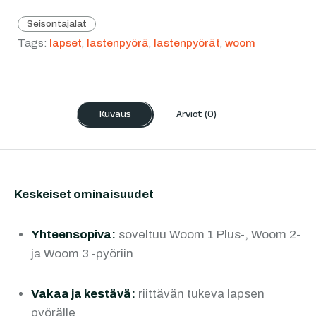
Seisontajalat
Tags:
lapset
,
lastenpyörä
,
lastenpyörät
,
woom
Kuvaus
Arviot (0)
Keskeiset ominaisuudet
Yhteensopiva:
soveltuu Woom 1 Plus-, Woom 2-
ja Woom 3 -pyöriin
Vakaa ja kestävä:
riittävän tukeva lapsen
pyörälle