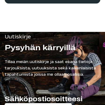
Uutiskirje
Pysyhän kärryillä
Tillaa meiän uutiskirje ja saat ekana tietoja
tarjouksista, uutuuksista sekä kaikenlaisista
tapahtumista joissa me ollaan osallisia.
Sähköpostiosoitteesi