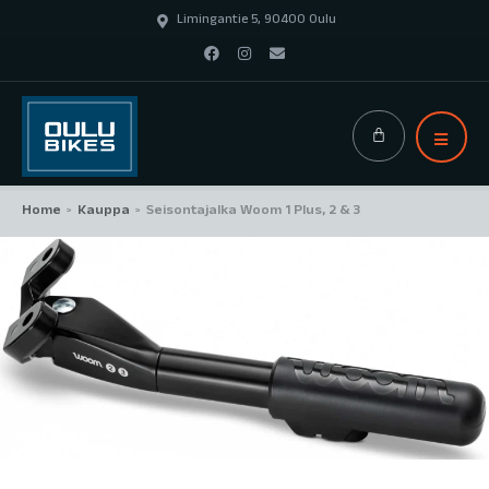
Limingantie 5, 90400 Oulu
Home
Kauppa
Seisontajalka Woom 1 Plus, 2 & 3
>
>