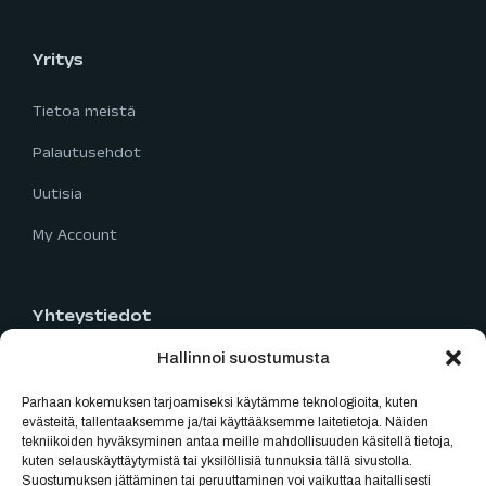
Yritys
Tietoa meistä
Palautusehdot
Uutisia
My Account
Yhteystiedot
Hallinnoi suostumusta
Limingantie 5
90400 Oulu
Parhaan kokemuksen tarjoamiseksi käytämme teknologioita, kuten
040 777 2819
evästeitä, tallentaaksemme ja/tai käyttääksemme laitetietoja. Näiden
tekniikoiden hyväksyminen antaa meille mahdollisuuden käsitellä tietoja,
myynti@oulubikes.fi
kuten selauskäyttäytymistä tai yksilöllisiä tunnuksia tällä sivustolla.
Suostumuksen jättäminen tai peruuttaminen voi vaikuttaa haitallisesti