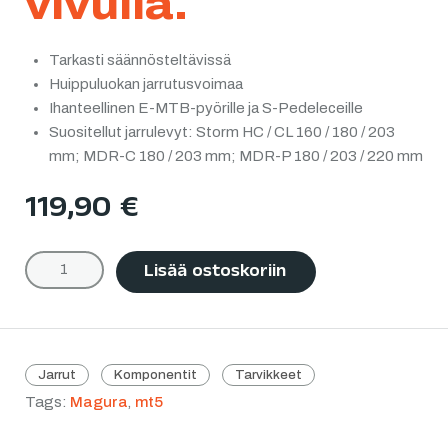
vivulla.
Tarkasti säännösteltävissä
Huippuluokan jarrutusvoimaa
Ihanteellinen E-MTB-pyörille ja S-Pedeleceille
Suositellut jarrulevyt: Storm HC / CL 160 / 180 / 203
mm; MDR-C 180 / 203 mm; MDR-P 180 / 203 / 220 mm
119,90
€
Lisää ostoskoriin
Jarrut
Komponentit
Tarvikkeet
Tags:
Magura
,
mt5