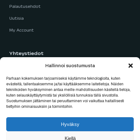
Palautusehdot
Uutisia
My Account
Yhteystiedot
Hallinnoi suostumusta
Limingantie 5
90400 Oulu
Parhaan kokemuksen tarjoamiseksi käytämme teknologioita, kuten
040 777 2819
evästeitä, tallentaaksemme ja/tai käyttääksemme laitetietoja. Näiden
tekniikoiden hyväksyminen antaa meille mahdollisuuden käsitellä tietoja,
myynti@oulubikes.fi
kuten selauskäyttäytymistä tai yksilöllisiä tunnuksia tällä sivustolla.
Suostumuksen jättäminen tai peruuttaminen voi vaikuttaa haitallisesti
Arkisin: 10:00-18:00
tiettyihin ominaisuuksiin ja toimintoihin.
La: 10:00-15:00
Hyväksy
Kiellä