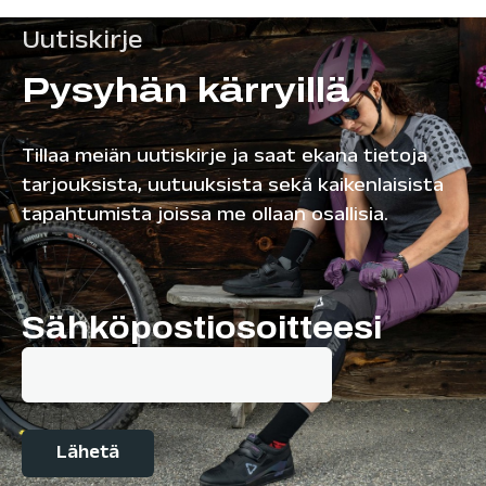
Uutiskirje
Pysyhän kärryillä
Tillaa meiän uutiskirje ja saat ekana tietoja
tarjouksista, uutuuksista sekä kaikenlaisista
tapahtumista joissa me ollaan osallisia.
Sähköpostiosoitteesi