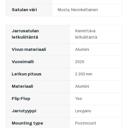
Satulan väri
Musta, Neonkeltainen
Jarrusatulan
Kierrettävä
letkuliitäntä
letkuliitäntä
Vivun materiaali
Alumiini
Vuosimalli
2025
Letkun pituus
2 200 mm
Materiaali
Alumiini
Flip Flop
Yes
Jarrutyyppi
Levyjarru
Mounting type
Postmount