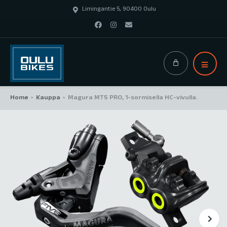
Limingantie 5, 90400 Oulu
Home
Kauppa
Magura MT5 PRO, 1-sormisella HC-vivulla.
>
>