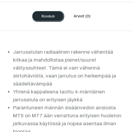
Kuvaus
Arviot (0)
Jarrusatulan radiaalinen rakenne vähentää
kitkaa ja mahdollistaa pienet/suuret
välityssuhteet. Tämä ei vain vähennä
siirtohäviöitä, vaan jarrutus on herkempää ja
säädeltävämpää
Yhtenä kappaleena taottu 4-mäntäinen
jarrusatula on erityisen jäykkä
Parantuneen männän sisäänvedon ansiosta
MT5 on MT7:ään verrattuna erityisen huoleton
jatkuvassa käytössä ja nopea asentaa ilman
hiontaa