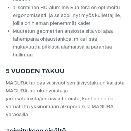
1-sorminen HC-alumiinivivun terä on optimoitu
ergonomisesti, ja se sopii nyt myös kuljettajille,
joilla on hieman pienemmät kädet
Muutetun geometrian ansiosta sitä voi ajaa
lähempänä ohjaustankoa, mikä lisää
mukavuutta pitkissä alamäissä ja parantaa
hallintaa
5 VUODEN TAKUU
MAGURA tarjoaa viisivuotisen tiiviystakuun kaikista
MAGURA-jarrukahvoista ja
jarrusatuloista/jarrusylintereistä, kunhan ne on
varustettu yksinomaan alkuperäisillä MAGURA-
varaosilla.
Toimituksen sisältö