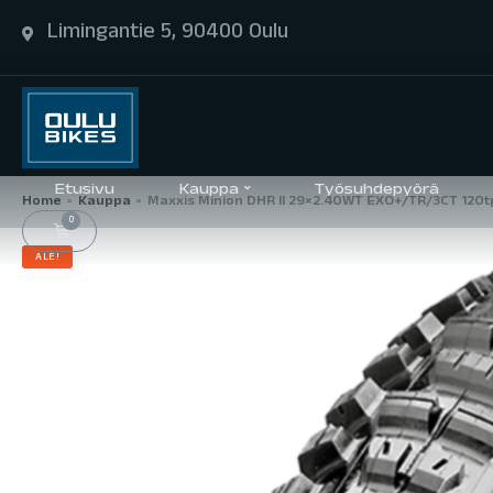
Limingantie 5, 90400 Oulu
Etusivu
Kauppa
Työsuhdepyörä
Home
Kauppa
Maxxis Minion DHR II 29×2.40WT EXO+/TR/3CT 120t
>
>
0
ALE!