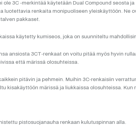
ei ole 3C -merkintää käytetään Dual Compound seosta j
a luotettavia renkaita monipuoliseen yleiskäyttöön. Ne ov
talven pakkaset.
issa käytetty kumiseos, joka on suunniteltu mahdollisi
ansiosta 3CT-renkaat on voitu pitää myös hyvin rullaavi
ivissa että märissä olosuhteissa.
ikkein pitävin ja pehmein. Muihin 3C-renkaisiin verratt
u kisakäyttöön märissä ja liukkaissa olosuhteissa. Kun 
mistettu pistosuojanauha renkaan kulutuspinnan alla.