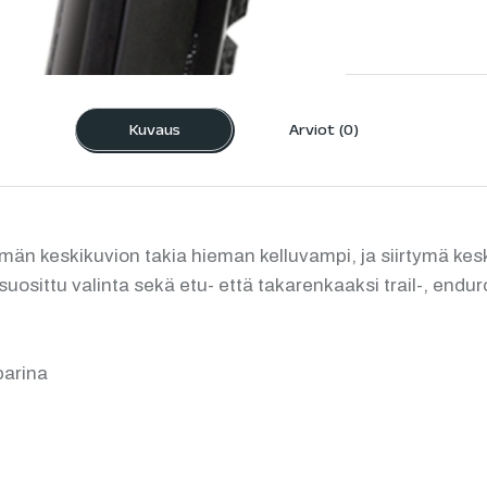
Kuvaus
Arviot (0)
n keskikuvion takia hieman kelluvampi, ja siirtymä keski
osittu valinta sekä etu- että takarenkaaksi trail-, enduro
parina