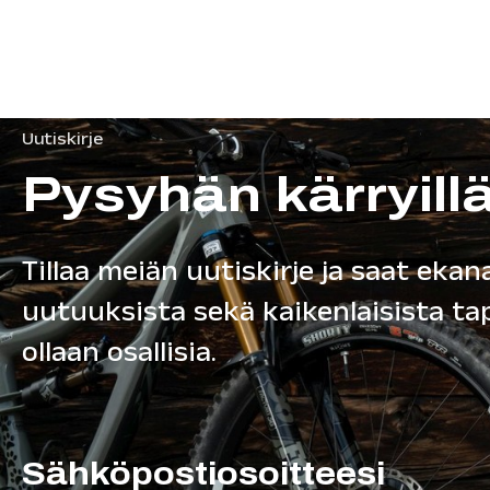
Uutiskirje
Pysyhän kärryill
Tillaa meiän uutiskirje ja saat ekana
uutuuksista sekä kaikenlaisista t
ollaan osallisia.
Sähköpostiosoitteesi