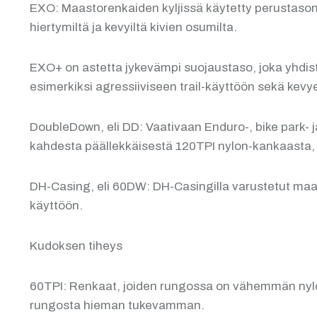
EXO: Maastorenkaiden kyljissä käytetty perustason 
hiertymiltä ja kevyiltä kivien osumilta.
EXO+ on astetta jykevämpi suojaustaso, joka yhdis
esimerkiksi agressiiviseen trail-käyttöön sekä ke
DoubleDown, eli DD: Vaativaan Enduro-, bike park- 
kahdesta päällekkäisestä 120TPI nylon-kankaasta, ja 
DH-Casing, eli 60DW: DH-Casingilla varustetut maas
käyttöön.
Kudoksen tiheys
60TPI: Renkaat, joiden rungossa on vähemmän nylon-
rungosta hieman tukevamman.