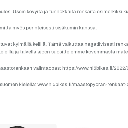
los. Usein kevyitä ja tunnokkaita renkaita esimerkiksi k
mitta myös perinteisesti sisäkumin kanssa.
at kylmällä kelillä. Tämä vaikuttaa negatiivisesti renka
lä keleillä ja talvella ajoon suosittelemme kovemmasta ma
aastorenkaan valintaopas: https://www.hi5bikes.fi/2022
ä suomen kielellä: www.hi5bikes.fi/maastopyoran-renkaa