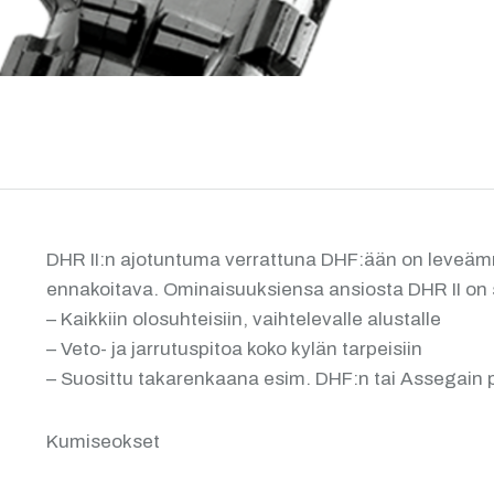
DHR II:n ajotuntuma verrattuna DHF:ään on leveämmä
ennakoitava. Ominaisuuksiensa ansiosta DHR II on su
– Kaikkiin olosuhteisiin, vaihtelevalle alustalle
– Veto- ja jarrutuspitoa koko kylän tarpeisiin
– Suosittu takarenkaana esim. DHF:n tai Assegain 
Kumiseokset