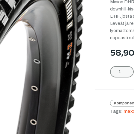
Minion DHR I
downhill-kis
DHF, josta 
Leveät ja re
lyömättömän
nopeasti ru
58,9
Komponen
Tags:
maxx