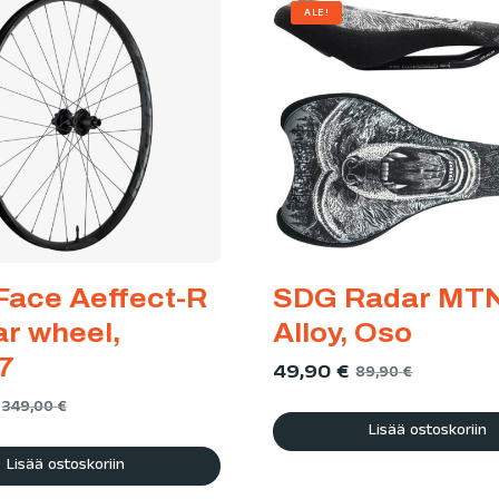
ALE!
Face Aeffect-R
SDG Radar MTN
ar wheel,
Alloy, Oso
7
49,90
€
89,90
€
349,00
€
Lisää ostoskoriin
Lisää ostoskoriin