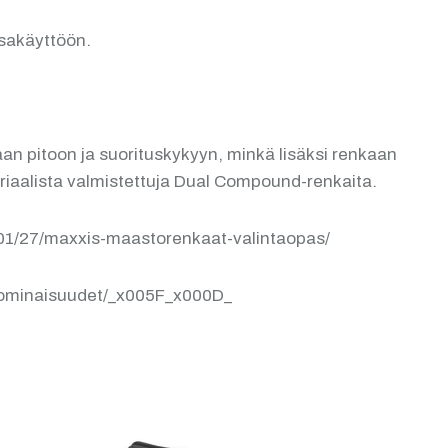
isakäyttöön.
an pitoon ja suorituskykyyn, minkä lisäksi renkaan
teriaalista valmistettuja Dual Compound-renkaita.
/01/27/maxxis-maastorenkaat-valintaopas/
t-ominaisuudet/_x005F_x000D_