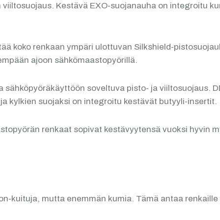
viiltosuojaus. Kestävä EXO-suojanauha on integroitu kum
tää koko renkaan ympäri ulottuvan Silkshield-pistosuoja
vyempään ajoon sähkömaastopyörillä.
ja sähköpyöräkäyttöön soveltuva pisto- ja viiltosuojaus.
kylkien suojaksi on integroitu kestävät butyyli-insertit.
topyörän renkaat sopivat kestävyytensä vuoksi hyvin myös
kuituja, mutta enemmän kumia. Tämä antaa renkaille luon