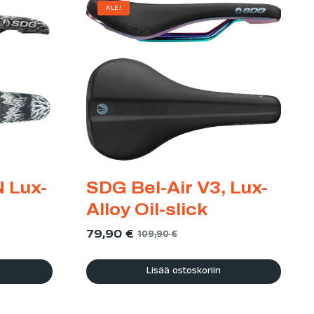
ALE!
 Lux-
SDG Bel-Air V3, Lux-
Alloy Oil-slick
79,90
€
109,90
€
Lisää ostoskoriin