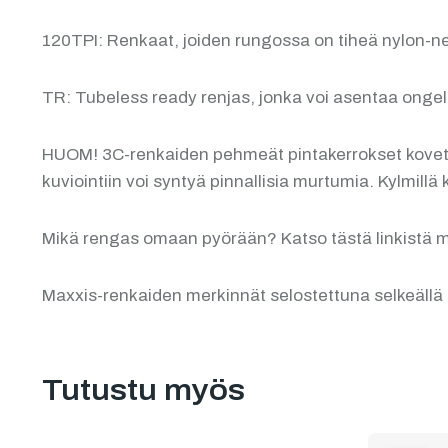
120TPI: Renkaat, joiden rungossa on tiheä nylon-neu
TR: Tubeless ready renjas, jonka voi asentaa ongel
HUOM! 3C-renkaiden pehmeät pintakerrokset kovettuv
kuviointiin voi syntyä pinnallisia murtumia. Kylmil
Mikä rengas omaan pyörään? Katso tästä linkistä m
Maxxis-renkaiden merkinnät selostettuna selkeäll
Tutustu myös