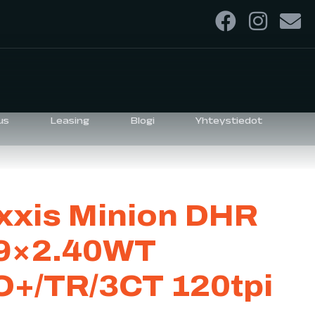
us
Leasing
Blogi
Yhteystiedot
xis Minion DHR
29×2.40WT
+/TR/3CT 120tpi