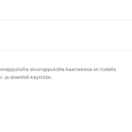
nappuloilta sivunappuloille kaarteessa on todella
- ja downhill-käyttöön.