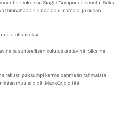
a maantie renkaissa Single Compound seosta. Sekä
at hinnaltaan hieman edullisempia, ja niiden
mman rullaavaksi.
na ja suhteellisen kulutuskestävinä. Siksi ne
una reilusti paksumpi kerros pehmeän tahmaista
mikään muu ei pidä, MaxxGrip pitää.