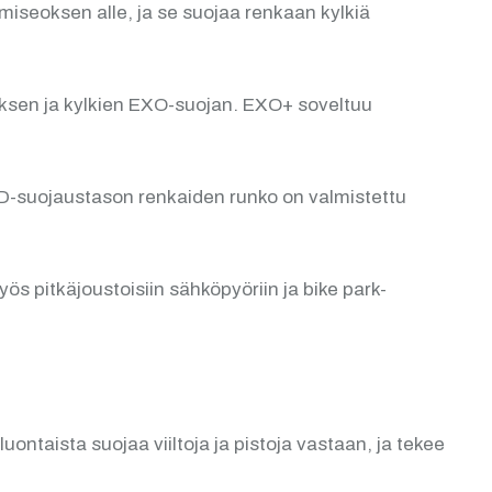
iseoksen alle, ja se suojaa renkaan kylkiä
uksen ja kylkien EXO-suojan. EXO+ soveltuu
 DD-suojaustason renkaiden runko on valmistettu
 pitkäjoustoisiin sähköpyöriin ja bike park-
taista suojaa viiltoja ja pistoja vastaan, ja tekee