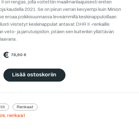
I on rengas, jolla voitettiin maailmanlaajuisesti eniten
oja kaudella 2021. Se on piirun verran kevyempi kuin Minion
se eroaa poikkisuunnassa leveämmillä keskinappuloillaan.
ilusti viistetyt keskinappulat antavat DHR II -renkaille
 veto- ja jarrutuspidon, pitäen sen kuitenkin yllättävän
llaavana.
0
€
78,90
€
Lisää ostoskoriin
tit
Renkaat
is
,
renkaat