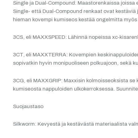
Single ja Dual-Compound: Maastorenkaissa joissa 
Single- että Dual-Compound renkaat ovat kestäviä j
hieman kovempi kumiseos kestää ongelmitta myös 
3CS, eli MAXXSPEED: Lähinnä nopeissa xc-kisarenka
3CT, eli MAXXTERRA: Kovempien keskinappuloidensa 
sopivatkin hyvin monipuoliseen polkuajoon, sekä ku
3CG, eli MAXXGRIP: Maxxisin kolmoisseoksista se ka
kumiseosta nappuloiden ulkokerroksessa. Suunnitelt
Suojaustaso
Silkworm: Kevyestä ja kestävästä materiaalista val