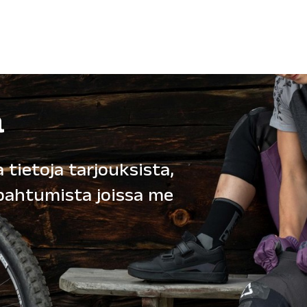
ä
 tietoja tarjouksista,
apahtumista joissa me