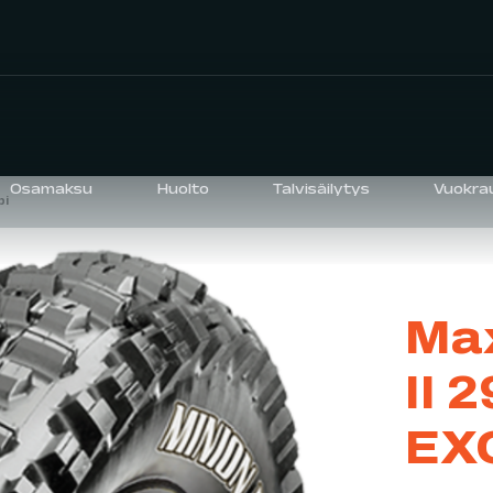
Osamaksu
Huolto
Talvisäilytys
Vuokra
pi
Max
II 
EXO