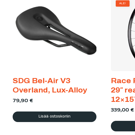
ALE!
SDG Bel-Air V3
Race 
Overland, Lux-Alloy
29″ re
12×15
79,90
€
339,00
€
Lisää ostoskoriin