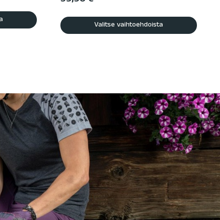
59,90
€
a
Valitse vaihtoehdoista