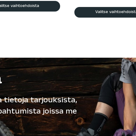
alitse vaihtoehdoista
Valitse vaihtoehdoist
ä
 tietoja tarjouksista,
apahtumista joissa me