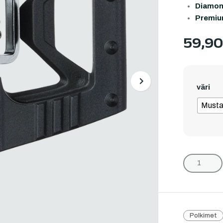
Diamond
Premiu
59,9
Next
väri
Must
Polkimet