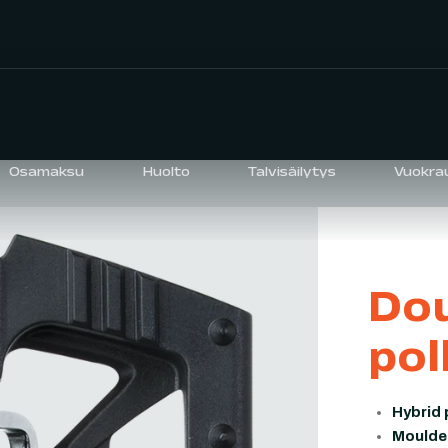
Osamaksu
Huolto
Talvisäilytys
Vuokra
Dou
pol
Hybrid p
Moulded