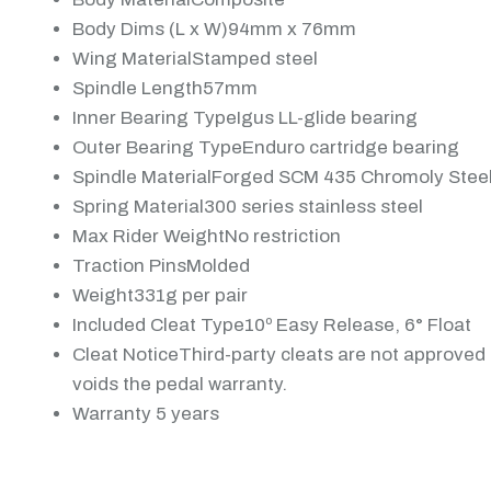
Body Dims (L x W)
94mm x 76mm
Wing Material
Stamped steel
Spindle Length
57mm
Inner Bearing Type
Igus LL-glide bearing
Outer Bearing Type
Enduro cartridge bearing
Spindle Material
Forged SCM 435 Chromoly Stee
Spring Material
300 series stainless steel
Max Rider Weight
No restriction
Traction Pins
Molded
Weight
331g per pair
Included Cleat Type
10º Easy Release, 6° Float
Cleat Notice
Third-party cleats are not approved
voids the pedal warranty.
Warranty
5 years