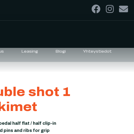
us
Leasing
Blogi
Yhteystiedot
ble shot 1
kimet
edal half flat / half clip-in
 pins and ribs for grip