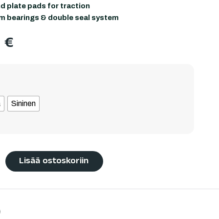
 plate pads for traction
m bearings & double seal system
0
€
a
Sininen
Lisää ostoskoriin