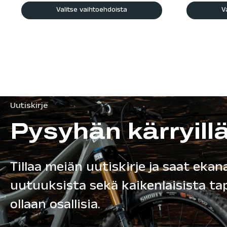
Valitse vaihtoehdoista
V
Uutiskirje
Pysyhän kärryill
Tillaa meiän uutiskirje ja saat ekana
uutuuksista sekä kaikenlaisista t
ollaan osallisia.