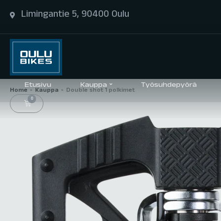
Limingantie 5, 90400 Oulu
Etusivu
Kauppa
Työsuhdepyörä
Home
Kauppa
Double shot 1 polkimet
>
>
0