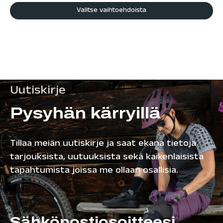
Valitse vaihtoehdoista
Uutiskirje
Pysyhän kärryillä
Tillaa meiän uutiskirje ja saat ekana tietoja
tarjouksista, uutuuksista sekä kaikenlaisista
tapahtumista joissa me ollaan osallisia.
Sähköpostiosoitteesi