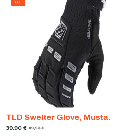
ALE!
TLD Swelter Glove, Musta.
39,90
€
49,90
€