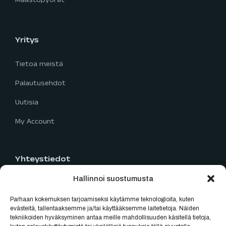
Maastopyörät
Yritys
Tietoa meistä
Palautusehdot
Uutisia
My Account
Yhteystiedot
Hallinnoi suostumusta
Limingantie 5
90400 Oulu
Parhaan kokemuksen tarjoamiseksi käytämme teknologioita, kuten
040 777 2819
evästeitä, tallentaaksemme ja/tai käyttääksemme laitetietoja. Näiden
tekniikoiden hyväksyminen antaa meille mahdollisuuden käsitellä tietoja,