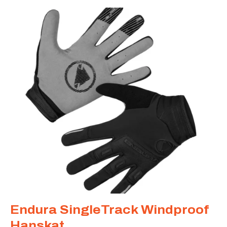
Endura SingleTrack Windproof
Hanskat