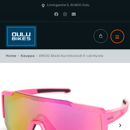
Limingantie 5, 90400 Oulu
Home
Kauppa
AMOQ Blast Aurinkolasit 5-väritystä
>
>