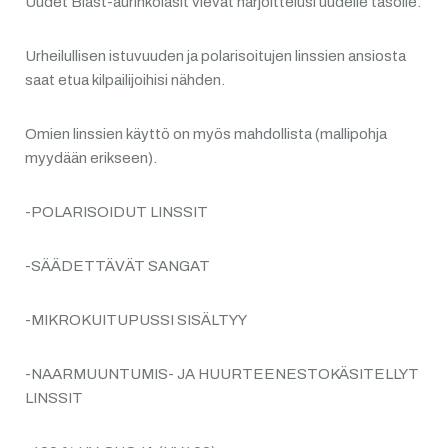
Uudet Blast-aurinkolasit vievät harjoittelusi uudelle tasolle.
Urheilullisen istuvuuden ja polarisoitujen linssien ansiosta
saat etua kilpailijoihisi nähden.
Omien linssien käyttö on myös mahdollista (mallipohja
myydään erikseen).
-POLARISOIDUT LINSSIT
-SÄÄDETTÄVÄT SANGAT
-MIKROKUITUPUSSI SISÄLTYY
-NAARMUUNTUMIS- JA HUURTEENESTOKÄSITELLYT
LINSSIT