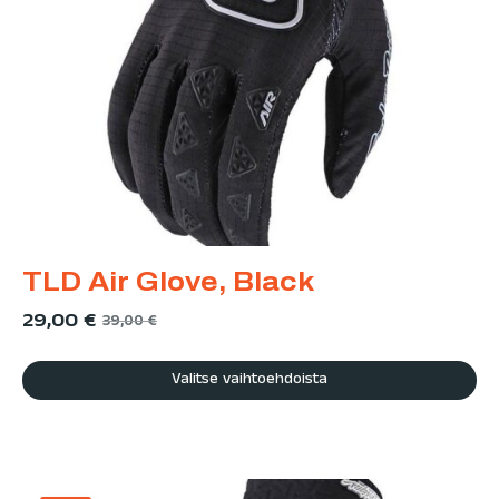
TLD Air Glove, Black
29,00
€
39,00
€
Valitse vaihtoehdoista