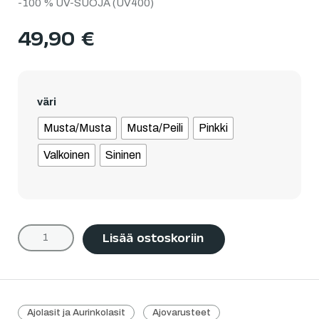
-100 % UV-SUOJA (UV400)
49,90
€
väri
Musta/Musta
Musta/Peili
Pinkki
Valkoinen
Sininen
Lisää ostoskoriin
Ajolasit ja Aurinkolasit
Ajovarusteet