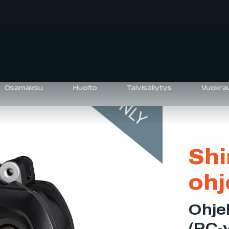
Osamaksu
Huolto
Talvisäilytys
Vuokra
Shi
ohj
Ohje
(PC-