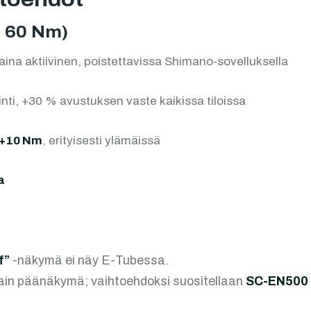
S 60 Nm)
ina aktiivinen, poistettavissa Shimano-sovelluksella
nti, +30 % avustuksen vaste kaikissa tiloissa
+10 Nm
, erityisesti ylämäissä
a
f”
-näkymä ei näy E-Tubessa.
ain päänäkymä; vaihtoehdoksi suositellaan
SC-EN500