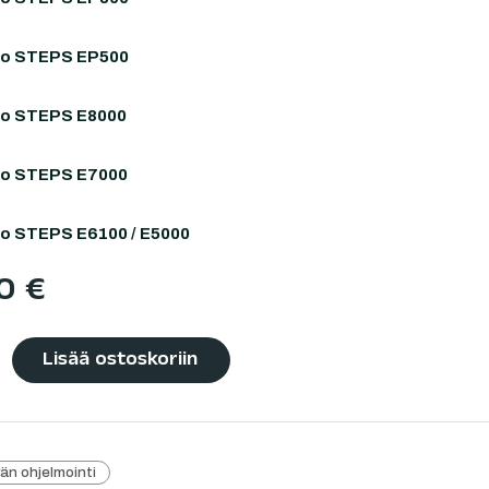
o STEPS EP500
o STEPS E8000
o STEPS E7000
o STEPS E6100 / E5000
00
€
Lisää ostoskoriin
än ohjelmointi