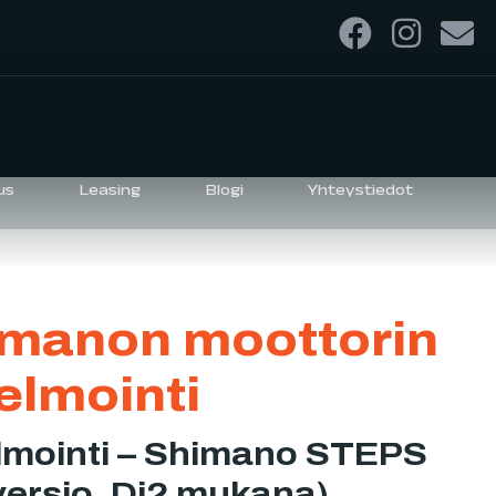
us
Leasing
Blogi
Yhteystiedot
manon moottorin
elmointi
lmointi – Shimano STEPS
versio, Di2 mukana)