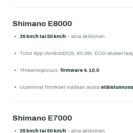
Shimano E8000
35 km/h tai 50 km/h
– aina aktiivinen
Tutor App (Android/iOS, €0,99): ECO-alueen laa
Yhteensopivuus:
firmware 4.10.0
Uusimmat firmikset voidaan avata
etäistunnos
Shimano E7000
35 km/h tai 50 km/h
– aina aktiivinen