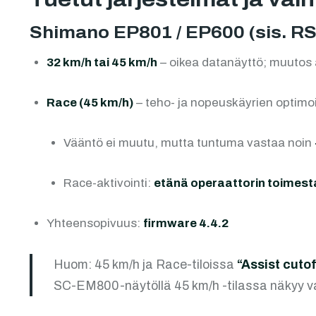
Shimano EP801 / EP600 (sis. R
32 km/h tai 45 km/h
– oikea datanäyttö; muutos a
Race (45 km/h)
– teho- ja nopeuskäyrien optimoi
Vääntö ei muutu, mutta tuntuma vastaa noin
Race-aktivointi:
etänä operaattorin toimest
Yhteensopivuus:
firmware 4.4.2
Huom: 45 km/h ja Race-tiloissa
“Assist cutof
SC-EM800-näytöllä 45 km/h -tilassa näkyy v