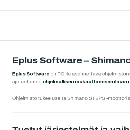
Eplus Software – Shiman
Eplus Software
on PC:lle asennettava ohjelmistor
ajotuntuman
ohjelmallisen mukauttamisen ilman m
Ohjelmisto tukee useita Shimano STEPS -moottorisu
Tuetut järjestelmät ja vai