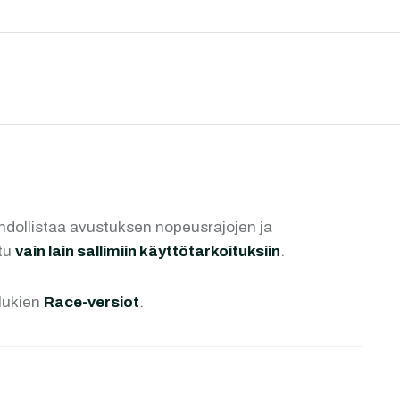
dollistaa avustuksen nopeusrajojen ja
ttu
vain lain sallimiin käyttötarkoituksiin
.
 lukien
Race-versiot
.