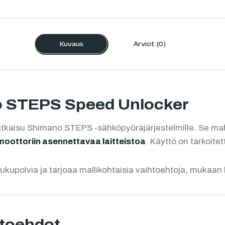
Kuvaus
Arviot (0)
o STEPS Speed Unlocker
atkaisu Shimano STEPS -sähköpyöräjärjestelmille. Se mah
oottoriin asennettavaa laitteistoa
. Käyttö on tarkoite
kupolvia ja tarjoaa mallikohtaisia vaihtoehtoja, mukaan
htoehdot