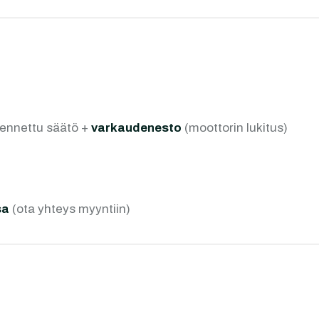
jennettu säätö +
varkaudenesto
(moottorin lukitus)
sa
(ota yhteys myyntiin)