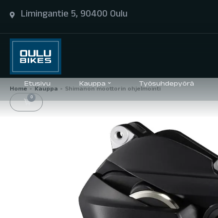
Limingantie 5, 90400 Oulu
Etusivu
Kauppa
Työsuhdepyörä
Home
Kauppa
Shimanon moottorin ohjelmointi
>
>
0