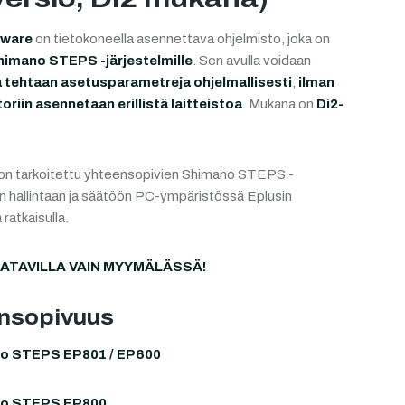
tware
on tietokoneella asennettava ohjelmisto, joka on
himano STEPS -järjestelmille
. Sen avulla voidaan
tehtaan asetusparametreja ohjelmallisesti
,
ilman
riin asennetaan erillistä laitteistoa
. Mukana on
Di2-
on tarkoitettu yhteensopivien Shimano STEPS -
en hallintaan ja säätöön PC-ympäristössä Eplusin
 ratkaisulla.
ATAVILLA VAIN MYYMÄLÄSSÄ!
nsopivuus
o STEPS EP801 / EP600
o STEPS EP800