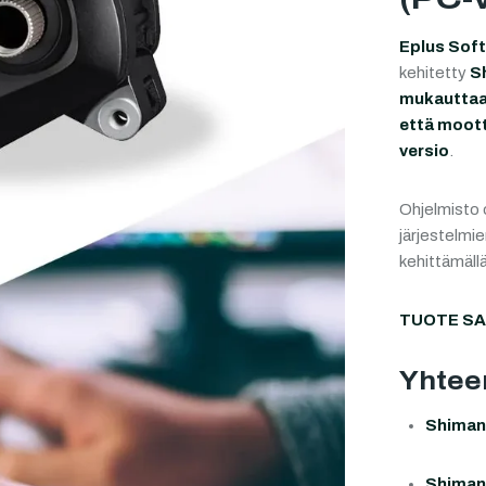
Eplus Sof
kehitetty
S
mukauttaa 
että mootto
versio
.
Ohjelmisto 
järjestelmi
kehittämällä
TUOTE SA
Yhtee
Shiman
Shiman