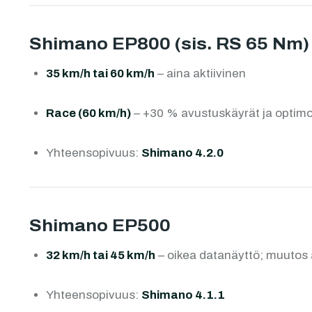
Shimano EP800 (sis. RS 65 Nm)
35 km/h tai 60 km/h
– aina aktiivinen
Race (60 km/h)
– +30 % avustuskäyrät ja optim
Yhteensopivuus:
Shimano 4.2.0
Shimano EP500
32 km/h tai 45 km/h
– oikea datanäyttö; muutos a
Yhteensopivuus:
Shimano 4.1.1