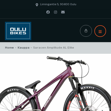
Limingantie 5, 90400 Oulu
Home
Kauppa
Saracen Amplitude AL Elite
>
>