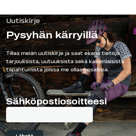
Uutiskirje
Pysyhän kärryillä
Tillaa meiän uutiskirje ja saat ekana tietoja
tarjouksista, uutuuksista sekä kaikenlaisista
tapahtumista joissa me ollaan osallisia.
Sähköpostiosoitteesi