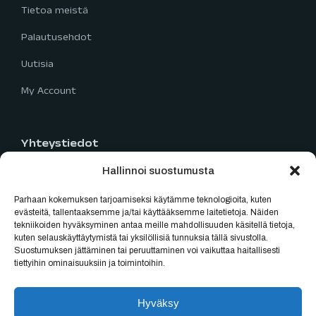
Tietoa meistä
Palautusehdot
Uutisia
My Account
Yhteystiedot
Hallinnoi suostumusta
Limingantie 5
90400 Oulu
Parhaan kokemuksen tarjoamiseksi käytämme teknologioita, kuten
040 777 2819
evästeitä, tallentaaksemme ja/tai käyttääksemme laitetietoja. Näiden
tekniikoiden hyväksyminen antaa meille mahdollisuuden käsitellä tietoja,
myynti@oulubikes.fi
kuten selauskäyttäytymistä tai yksilöllisiä tunnuksia tällä sivustolla.
Suostumuksen jättäminen tai peruuttaminen voi vaikuttaa haitallisesti
Arkisin: 10:00-18:00
tiettyihin ominaisuuksiin ja toimintoihin.
La: 10:00-15:00
Hyväksy