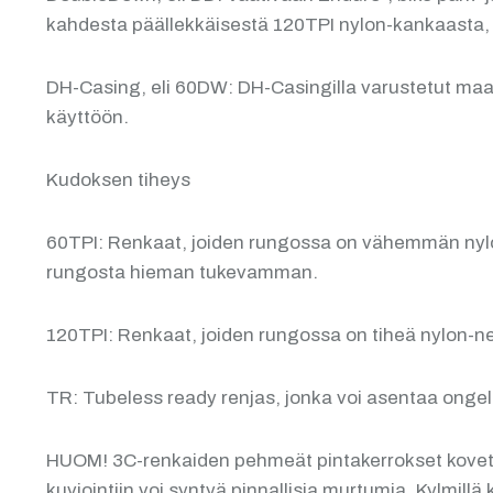
kahdesta päällekkäisestä 120TPI nylon-kankaasta, ja 
DH-Casing, eli 60DW: DH-Casingilla varustetut maas
käyttöön.
Kudoksen tiheys
60TPI: Renkaat, joiden rungossa on vähemmän nylon-
rungosta hieman tukevamman.
120TPI: Renkaat, joiden rungossa on tiheä nylon-neu
TR: Tubeless ready renjas, jonka voi asentaa ongel
HUOM! 3C-renkaiden pehmeät pintakerrokset kovettuv
kuviointiin voi syntyä pinnallisia murtumia. Kylmil