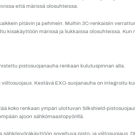
ivissa että märissä olosuhteissa.
ikkein pitävin ja pehmein. Muihin 3C-renkaisiin verratt
u kisakäyttöön märissä ja liukkaissa olosuhteissa. Kun 
mistettu pistosuojanauha renkaan kulutuspinnan alla.
viiltosuojaus. Kestävä EXO-suojanauha on integroitu kum
tää koko renkaan ympäri ulottuvan Silkshield-pistosuoja
vyempään ajoon sähkömaastopyörillä.
ja sähköpyöräkäyttöön soveltuva pisto- ja viiltosuojaus.