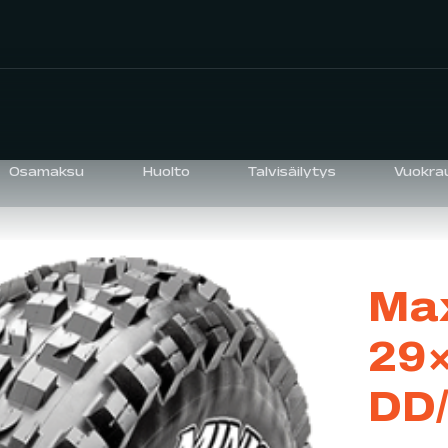
Osamaksu
Huolto
Talvisäilytys
Vuokra
Max
29
DD/