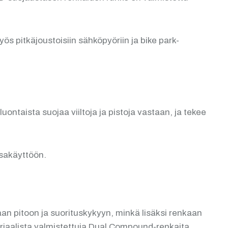
 pitkäjoustoisiin sähköpyöriin ja bike park-
taista suojaa viiltoja ja pistoja vastaan, ja tekee
isakäyttöön.
an pitoon ja suorituskykyyn, minkä lisäksi renkaan
teriaalista valmistettuja Dual Compound-renkaita.