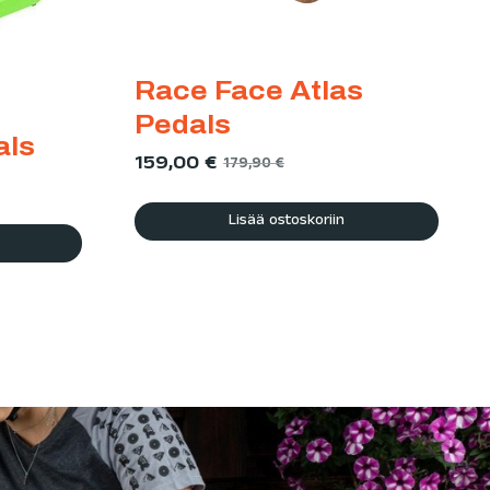
Race Face Atlas
Pedals
als
159,00
€
179,90
€
Lisää ostoskoriin