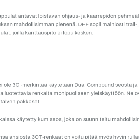
eskinappulat antavat loistavan ohjaus- ja kaarrepidon pehm
ksen mahdollisimman pienenä. DHF sopii mainiosti trail-,
at, joilla kanttauspito ei lopu kesken.
ei ole 3C -merkintää käytetään Dual Compound seosta j
a luotettavia renkaita monipuoliseen yleiskäyttöön. Ne ov
talven pakkaset.
issa käytetty kumiseos, joka on suunniteltu mahdollisi
ansiosta 3CT-renkaat on voitu pitää myös hyvin rullaavi