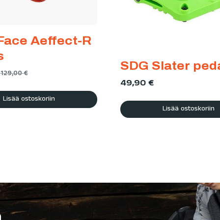
Face Aeffect-R
s
SDG Slater ped
129,00
€
49,90
€
Lisää ostoskoriin
Lisää ostoskoriin
ä