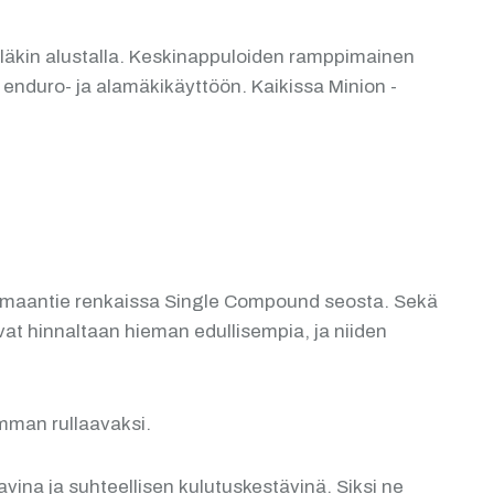
eälläkin alustalla. Keskinappuloiden ramppimainen
 enduro- ja alamäkikäyttöön. Kaikissa Minion -
a maantie renkaissa Single Compound seosta. Sekä
at hinnaltaan hieman edullisempia, ja niiden
mman rullaavaksi.
na ja suhteellisen kulutuskestävinä. Siksi ne