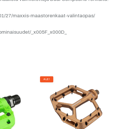
/01/27/maxxis-maastorenkaat-valintaopas/
t-ominaisuudet/_x005F_x000D_
ALE!