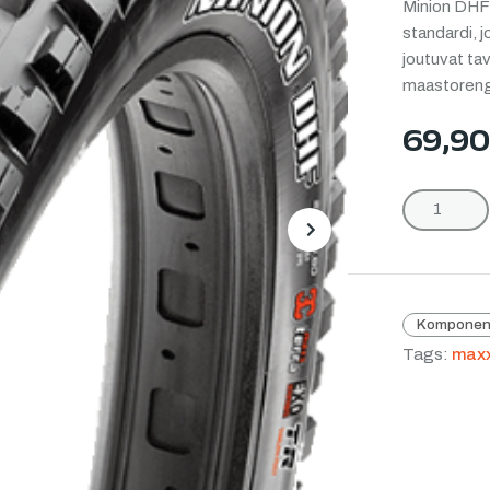
Minion DHF 
standardi, 
joutuvat ta
maastorenga
69,9
Next
Komponen
Tags:
maxx