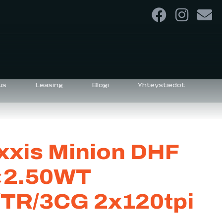
us
Leasing
Blogi
Yhteystiedot
xis Minion DHF
×2.50WT
TR/3CG 2x120tpi