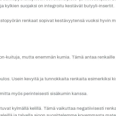
kylkien suojaksi on integroitu kestävät butyyli-insertit.
topyörän renkaat sopivat kestävyytensä vuoksi hyvin myös
kuituja, mutta enemmän kumia. Tämä antaa renkaille luon
los. Usein kevyitä ja tunnokkaita renkaita esimerkiksi k
mitta myös perinteisesti sisäkumin kanssa.
at kylmällä kelillä. Tämä vaikuttaa negatiivisesti renka
lä keleillä ja talvella ajoon suosittelemme kovemmasta ma