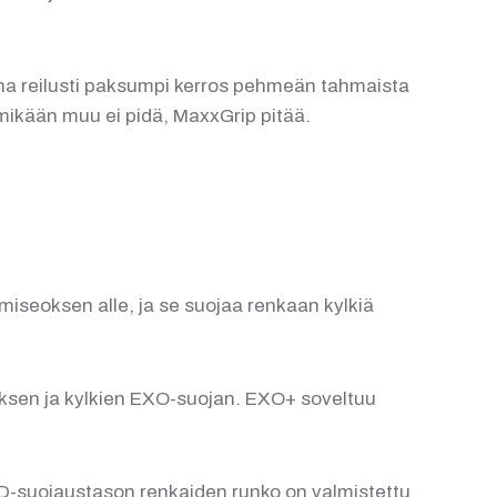
una reilusti paksumpi kerros pehmeän tahmaista
mikään muu ei pidä, MaxxGrip pitää.
iseoksen alle, ja se suojaa renkaan kylkiä
uksen ja kylkien EXO-suojan. EXO+ soveltuu
 DD-suojaustason renkaiden runko on valmistettu