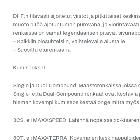
DHF:n tilavasti sijoitetut viistot ja pitkittäiset k
muoto pitää ajotuntuman purevana, ja vierintävastu
renkaissa on samat legendaarisen pitävät sivunappul
– Kaikkiin olosuhteisiin, vaihtelevalle alustalle
– Suosittu eturenkaana
Kumiseokset
Single ja Dual-Compound: Maastorenkaissa joissa 
Single- että Dual-Compound renkaat ovat kestäviä j
hieman kovempi kumiseos kestää ongelmitta myös 
3CS, eli MAXXSPEED: Lähinnä nopeissa xc-kisarenka
3CT, eli MAXXTERRA: Kovempien keskinappuloidensa 