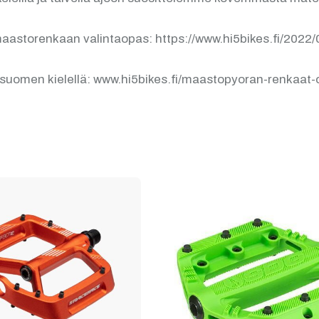
aastorenkaan valintaopas: https://www.hi5bikes.fi/2022
ä suomen kielellä: www.hi5bikes.fi/maastopyoran-renkaa