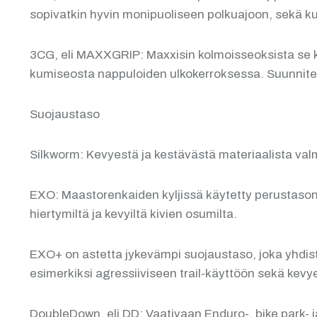
sopivatkin hyvin monipuoliseen polkuajoon, sekä ku
3CG, eli MAXXGRIP: Maxxisin kolmoisseoksista se ka
kumiseosta nappuloiden ulkokerroksessa. Suunnitelt
Suojaustaso
Silkworm: Kevyestä ja kestävästä materiaalista val
EXO: Maastorenkaiden kyljissä käytetty perustason 
hiertymiltä ja kevyiltä kivien osumilta.
EXO+ on astetta jykevämpi suojaustaso, joka yhdis
esimerkiksi agressiiviseen trail-käyttöön sekä ke
DoubleDown, eli DD: Vaativaan Enduro-, bike park- 