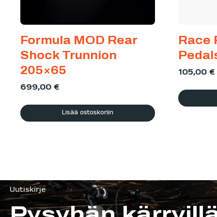
Formula MOD Rear
Race 
Shock Trunnion
Pedal
205×65
105,00
€
699,00
€
Lisää ostoskoriin
Uutiskirje
Pysyhän kärryill