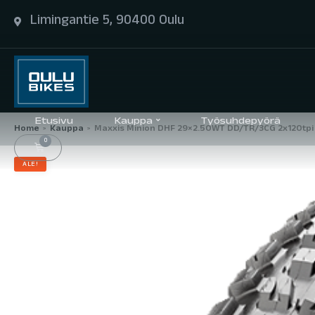
Limingantie 5, 90400 Oulu
Etusivu
Kauppa
Työsuhdepyörä
Home
Kauppa
Maxxis Minion DHF 29×2.50WT DD/TR/3CG 2x120tpi
>
>
0
ALE!