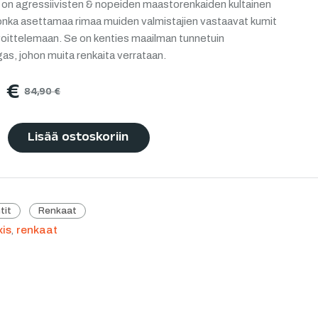
on agressiivisten & nopeiden maastorenkaiden kultainen
jonka asettamaa rimaa muiden valmistajien vastaavat kumit
voittelemaan. Se on kenties maailman tunnetuin
s, johon muita renkaita verrataan.
0
€
84,90
€
Lisää ostoskoriin
tit
Renkaat
is
,
renkaat