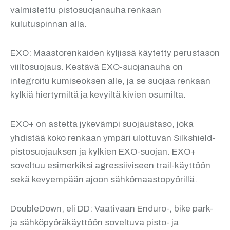
valmistettu pistosuojanauha renkaan
kulutuspinnan alla.
EXO: Maastorenkaiden kyljissä käytetty perustason
viiltosuojaus. Kestävä EXO-suojanauha on
integroitu kumiseoksen alle, ja se suojaa renkaan
kylkiä hiertymiltä ja kevyiltä kivien osumilta.
EXO+ on astetta jykevämpi suojaustaso, joka
yhdistää koko renkaan ympäri ulottuvan Silkshield-
pistosuojauksen ja kylkien EXO-suojan. EXO+
soveltuu esimerkiksi agressiiviseen trail-käyttöön
sekä kevyempään ajoon sähkömaastopyörillä.
DoubleDown, eli DD: Vaativaan Enduro-, bike park-
ja sähköpyöräkäyttöön soveltuva pisto- ja