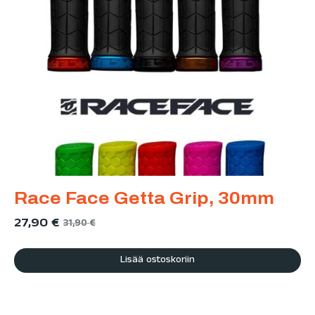
Race Face Getta Grip, 30mm
27,90
€
31,90
€
Lisää ostoskoriin