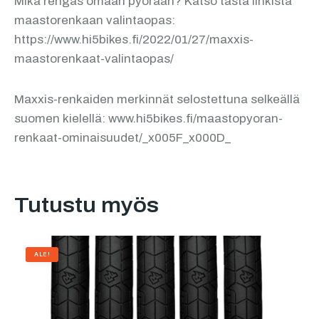
Mikä rengas omaan pyörään? Katso tästä linkistä
maastorenkaan valintaopas:
https://www.hi5bikes.fi/2022/01/27/maxxis-
maastorenkaat-valintaopas/
Maxxis-renkaiden merkinnät selostettuna selkeällä
suomen kielellä: www.hi5bikes.fi/maastopyoran-
renkaat-ominaisuudet/_x005F_x000D_
Tutustu myös
ALE!