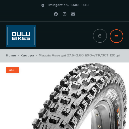
Limingantie 5, 90400 Oulu
Home
Kauppa
Maxxis Assegai 27.5×2.60 EXO+/TR/3CT 120tpi
>
>
ALE!