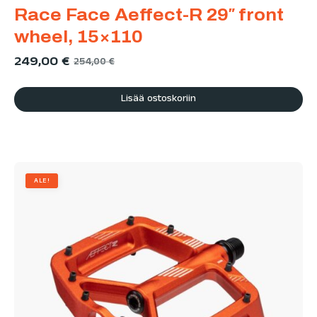
Race Face Aeffect-R 29″ front
wheel, 15×110
249,00
€
254,00
€
Lisää ostoskoriin
ALE!