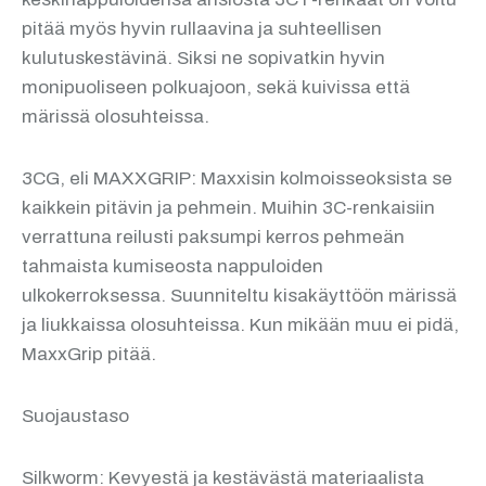
pitää myös hyvin rullaavina ja suhteellisen
kulutuskestävinä. Siksi ne sopivatkin hyvin
monipuoliseen polkuajoon, sekä kuivissa että
märissä olosuhteissa.
3CG, eli MAXXGRIP: Maxxisin kolmoisseoksista se
kaikkein pitävin ja pehmein. Muihin 3C-renkaisiin
verrattuna reilusti paksumpi kerros pehmeän
tahmaista kumiseosta nappuloiden
ulkokerroksessa. Suunniteltu kisakäyttöön märissä
ja liukkaissa olosuhteissa. Kun mikään muu ei pidä,
MaxxGrip pitää.
Suojaustaso
Silkworm: Kevyestä ja kestävästä materiaalista