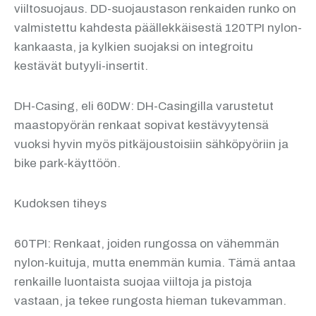
viiltosuojaus. DD-suojaustason renkaiden runko on
valmistettu kahdesta päällekkäisestä 120TPI nylon-
kankaasta, ja kylkien suojaksi on integroitu
kestävät butyyli-insertit.
DH-Casing, eli 60DW: DH-Casingilla varustetut
maastopyörän renkaat sopivat kestävyytensä
vuoksi hyvin myös pitkäjoustoisiin sähköpyöriin ja
bike park-käyttöön.
Kudoksen tiheys
60TPI: Renkaat, joiden rungossa on vähemmän
nylon-kuituja, mutta enemmän kumia. Tämä antaa
renkaille luontaista suojaa viiltoja ja pistoja
vastaan, ja tekee rungosta hieman tukevamman.