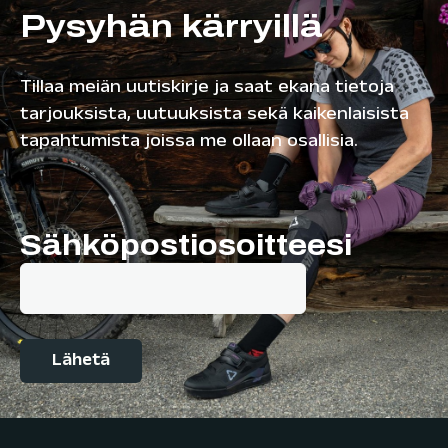
Pysyhän kärryillä
Tillaa meiän uutiskirje ja saat ekana tietoja
tarjouksista, uutuuksista sekä kaikenlaisista
tapahtumista joissa me ollaan osallisia.
Sähköpostiosoitteesi