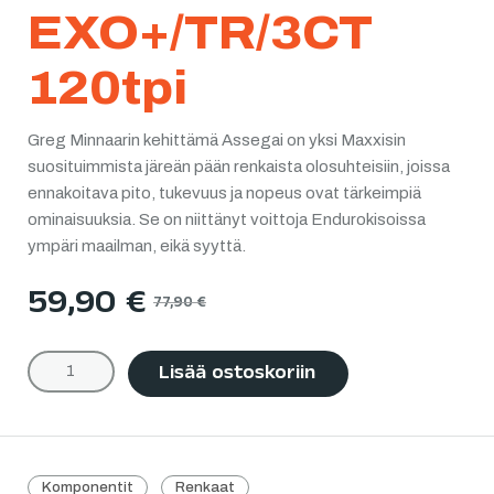
EXO+/TR/3CT
120tpi
Greg Minnaarin kehittämä Assegai on yksi Maxxisin
suosituimmista järeän pään renkaista olosuhteisiin, joissa
ennakoitava pito, tukevuus ja nopeus ovat tärkeimpiä
ominaisuuksia. Se on niittänyt voittoja Endurokisoissa
ympäri maailman, eikä syyttä.
59,90
€
77,90
€
Lisää ostoskoriin
Komponentit
Renkaat