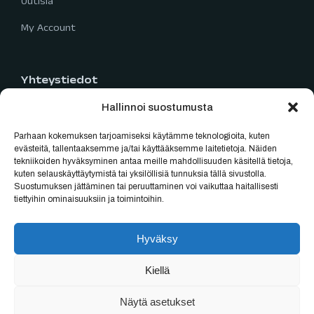
Uutisia
My Account
Yhteystiedot
Hallinnoi suostumusta
Limingantie 5
90400 Oulu
Parhaan kokemuksen tarjoamiseksi käytämme teknologioita, kuten
040 777 2819
evästeitä, tallentaaksemme ja/tai käyttääksemme laitetietoja. Näiden
tekniikoiden hyväksyminen antaa meille mahdollisuuden käsitellä tietoja,
myynti@oulubikes.fi
kuten selauskäyttäytymistä tai yksilöllisiä tunnuksia tällä sivustolla.
Suostumuksen jättäminen tai peruuttaminen voi vaikuttaa haitallisesti
Arkisin: 10:00-18:00
tiettyihin ominaisuuksiin ja toimintoihin.
La: 10:00-15:00
Hyväksy
Kiellä
Sivut tehenyt Asmo
Näytä asetukset