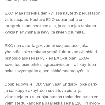
EXO: Maastorenkaiden kyljissä käytetty perustason
viiltosuojaus. Kestävä EXO-suojanauha on
integroitu kumiseoksen alle, ja se suojaa renkaan
kylkiä hiertymiltä ja kevyiltä kivien osumilta.
EXO+ on astetta jykevämpi suojaustaso, joka
yhdistää koko renkaan ympäri ulottuvan Silkshield-
pistosuojauksen ja kylkien EXO-suojan. EXO+
soveltuu esimerkiksi agressiiviseen trail-käyttöön
sekä kevyempään ajoon sähkömaastopyörillä.
DoubleDown, eli DD: Vaativaan Enduro-, bike park-
ja sähköpyöräkäyttöön soveltuva pisto- ja
viiltosuojaus. DD-suojaustason renkaiden runko on
valmistettu kahdesta päällekkäisestä 120TPI nylon-