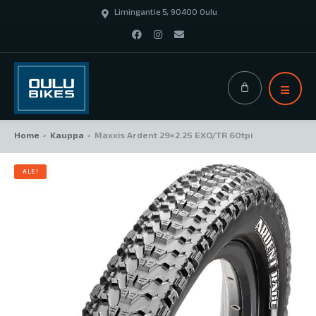
Limingantie 5, 90400 Oulu
Home
Kauppa
Maxxis Ardent 29×2.25 EXO/TR 60tpi
>
>
ALE!