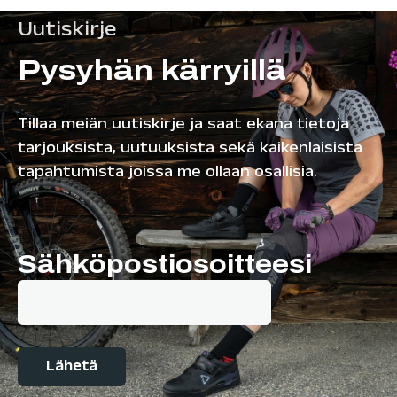
Uutiskirje
Pysyhän kärryillä
Tillaa meiän uutiskirje ja saat ekana tietoja
tarjouksista, uutuuksista sekä kaikenlaisista
tapahtumista joissa me ollaan osallisia.
Sähköpostiosoitteesi