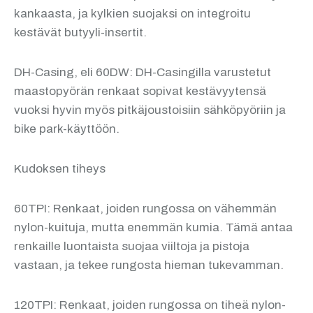
kankaasta, ja kylkien suojaksi on integroitu
kestävät butyyli-insertit.
DH-Casing, eli 60DW: DH-Casingilla varustetut
maastopyörän renkaat sopivat kestävyytensä
vuoksi hyvin myös pitkäjoustoisiin sähköpyöriin ja
bike park-käyttöön.
Kudoksen tiheys
60TPI: Renkaat, joiden rungossa on vähemmän
nylon-kuituja, mutta enemmän kumia. Tämä antaa
renkaille luontaista suojaa viiltoja ja pistoja
vastaan, ja tekee rungosta hieman tukevamman.
120TPI: Renkaat, joiden rungossa on tiheä nylon-