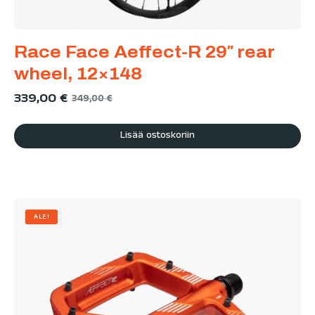
Race Face Aeffect-R 29″ rear
wheel, 12×148
339,00
€
349,00
€
Lisää ostoskoriin
ALE!