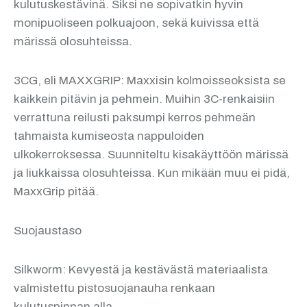
kulutuskestävinä. Siksi ne sopivatkin hyvin
monipuoliseen polkuajoon, sekä kuivissa että
märissä olosuhteissa.
3CG, eli MAXXGRIP: Maxxisin kolmoisseoksista se
kaikkein pitävin ja pehmein. Muihin 3C-renkaisiin
verrattuna reilusti paksumpi kerros pehmeän
tahmaista kumiseosta nappuloiden
ulkokerroksessa. Suunniteltu kisakäyttöön märissä
ja liukkaissa olosuhteissa. Kun mikään muu ei pidä,
MaxxGrip pitää.
Suojaustaso
Silkworm: Kevyestä ja kestävästä materiaalista
valmistettu pistosuojanauha renkaan
kulutuspinnan alla.