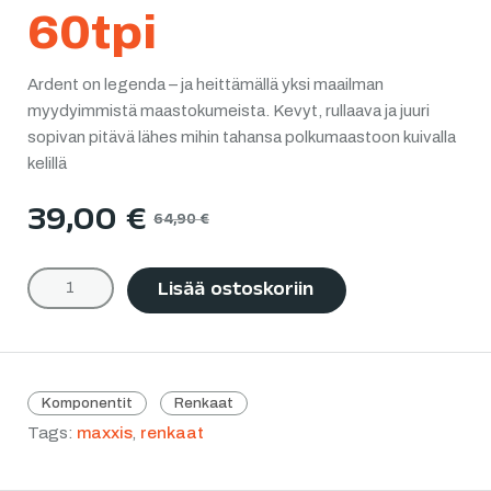
60tpi
Ardent on legenda – ja heittämällä yksi maailman
myydyimmistä maastokumeista. Kevyt, rullaava ja juuri
sopivan pitävä lähes mihin tahansa polkumaastoon kuivalla
kelillä
39,00
€
64,90
€
Lisää ostoskoriin
Komponentit
Renkaat
Tags:
maxxis
,
renkaat