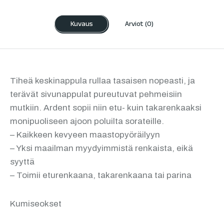
Kuvaus
Arviot (0)
Tiheä keskinappula rullaa tasaisen nopeasti, ja
terävät sivunappulat pureutuvat pehmeisiin
mutkiin. Ardent sopii niin etu- kuin takarenkaaksi
monipuoliseen ajoon poluilta sorateille.
– Kaikkeen kevyeen maastopyöräilyyn
– Yksi maailman myydyimmistä renkaista, eikä
syyttä
– Toimii eturenkaana, takarenkaana tai parina
Kumiseokset