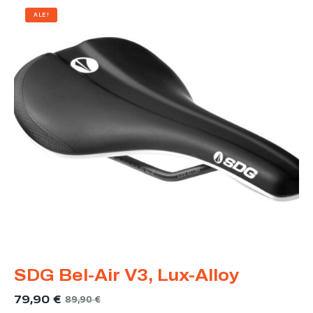
ALE!
SDG Bel-Air V3, Lux-Alloy
79,90
€
89,90
€