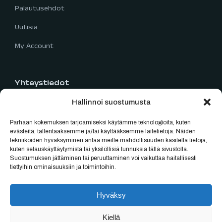
Palautusehdot
Uutisia
My Account
Yhteystiedot
Hallinnoi suostumusta
Limingantie 5
90400 Oulu
Parhaan kokemuksen tarjoamiseksi käytämme teknologioita, kuten
040 777 2819
evästeitä, tallentaaksemme ja/tai käyttääksemme laitetietoja. Näiden
tekniikoiden hyväksyminen antaa meille mahdollisuuden käsitellä tietoja,
myynti@oulubikes.fi
kuten selauskäyttäytymistä tai yksilöllisiä tunnuksia tällä sivustolla.
Suostumuksen jättäminen tai peruuttaminen voi vaikuttaa haitallisesti
Arkisin: 10:00-18:00
tiettyihin ominaisuuksiin ja toimintoihin.
La: 10:00-15:00
Hyväksy
Kiellä