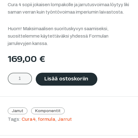
Cura 4 sopii jokaisen lompakolle ja jarrutusvoimaa löytyy liki
saman verran kuin työntövoimaa imperiumin laivastosta.
Huom! Maksimaalisen suorituskyvyn saamiseksi,
suosittelemme käytettäväksi yhdessä Formulan
jarrulevyjen kanssa.
169,00
€
Lisää ostoskoriin
Jarrut
Komponentit
Tags:
Cura4
,
formula
,
Jarrut