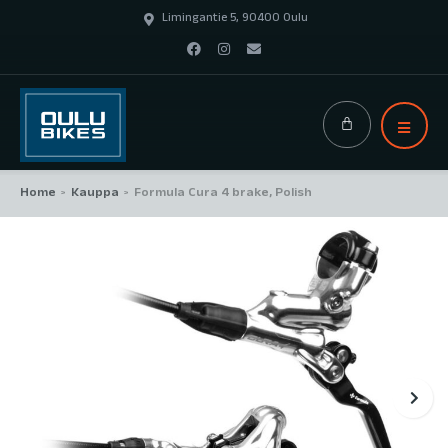
Limingantie 5, 90400 Oulu
Home
Kauppa
Formula Cura 4 brake, Polish
>
>