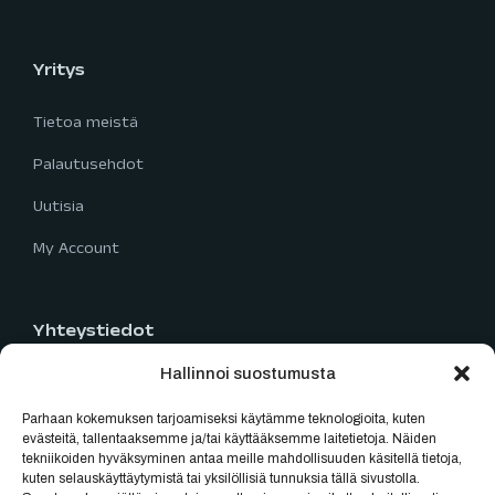
Yritys
Tietoa meistä
Palautusehdot
Uutisia
My Account
Yhteystiedot
Hallinnoi suostumusta
Limingantie 5
90400 Oulu
Parhaan kokemuksen tarjoamiseksi käytämme teknologioita, kuten
040 777 2819
evästeitä, tallentaaksemme ja/tai käyttääksemme laitetietoja. Näiden
tekniikoiden hyväksyminen antaa meille mahdollisuuden käsitellä tietoja,
myynti@oulubikes.fi
kuten selauskäyttäytymistä tai yksilöllisiä tunnuksia tällä sivustolla.