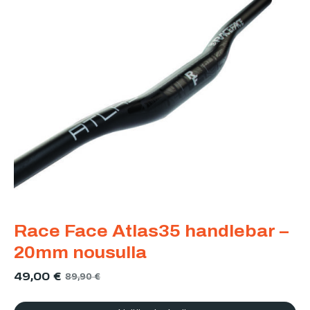
Race Face Atlas35 handlebar –
20mm nousulla
49,00
€
89,90
€