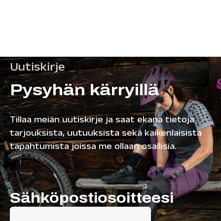
Uutiskirje
Pysyhän kärryillä
Tillaa meiän uutiskirje ja saat ekana tietoja
tarjouksista, uutuuksista sekä kaikenlaisista
tapahtumista joissa me ollaan osallisia.
Sähköpostiosoitteesi