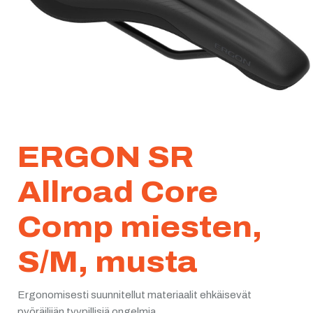
ERGON SR
Allroad Core
Comp miesten,
S/M, musta
Ergonomisesti suunnitellut materiaalit ehkäisevät
pyöräilijän tyypillisiä ongelmia.