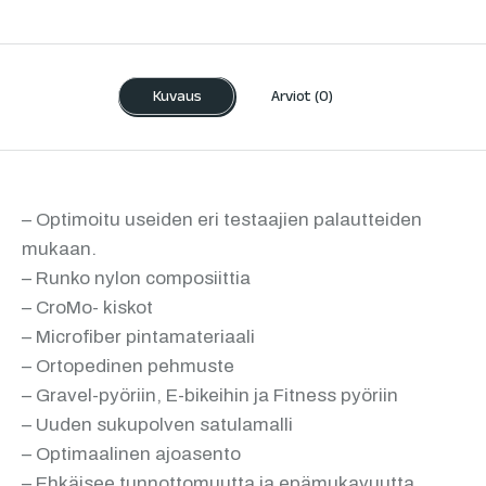
Kuvaus
Arviot (0)
– Optimoitu useiden eri testaajien palautteiden
mukaan.
– Runko nylon composiittia
– CroMo- kiskot
– Microfiber pintamateriaali
– Ortopedinen pehmuste
– Gravel-pyöriin, E-bikeihin ja Fitness pyöriin
– Uuden sukupolven satulamalli
– Optimaalinen ajoasento
– Ehkäisee tunnottomuutta ja epämukavuutta