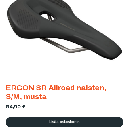
ERGON SR Allroad naisten,
S/M, musta
84,90
€
Lisää ostoskoriin