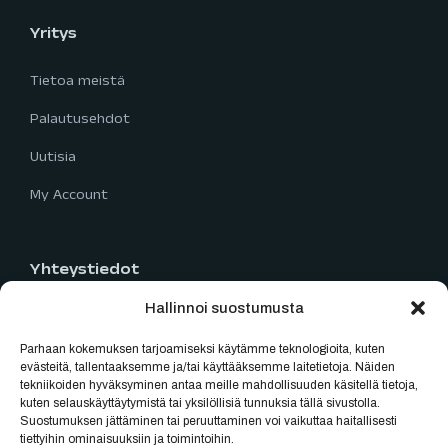
Yritys
Tietoa meistä
Palautusehdot
Uutisia
My Account
Yhteystiedot
Hallinnoi suostumusta
Limingantie 5
90400 Oulu
Parhaan kokemuksen tarjoamiseksi käytämme teknologioita, kuten
040 777 2819
evästeitä, tallentaaksemme ja/tai käyttääksemme laitetietoja. Näiden
tekniikoiden hyväksyminen antaa meille mahdollisuuden käsitellä tietoja,
myynti@oulubikes.fi
kuten selauskäyttäytymistä tai yksilöllisiä tunnuksia tällä sivustolla.
Suostumuksen jättäminen tai peruuttaminen voi vaikuttaa haitallisesti
Arkisin: 10:00-18:00
tiettyihin ominaisuuksiin ja toimintoihin.