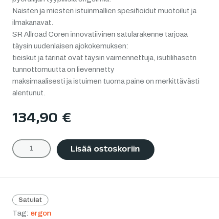
Naisten ja miesten istuinmallien spesifioidut muotoilut ja
ilmakanavat.
SR Allroad Coren innovatiivinen satularakenne tarjoaa
täysin uudenlaisen ajokokemuksen:
tieiskut ja tärinät ovat täysin vaimennettuja, isutilihasetn
tunnottomuutta on lievennetty
maksimaalisesti ja istuimen tuoma paine on merkittävästi
alentunut.
134,90
€
Lisää ostoskoriin
Satulat
Tag:
ergon