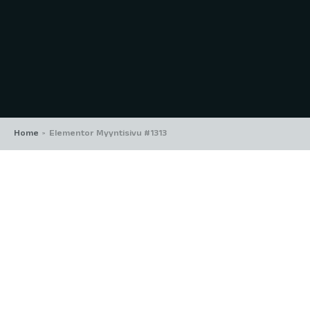
Home
Elementor Myyntisivu #1313
>